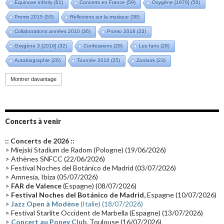
Equinoxe infinity
(61)
Concerts en France
(59)
Oxygène [1976]
(56)
Promo 2015
(53)
Réflexions sur la musique
(38)
Collaborations années 2010
(36)
Promo 2018
(33)
Oxygène 3 [2016]
(32)
Confessions
(28)
Les fans
(28)
Autobiographie
(26)
Tournée 2010
(25)
Zoolook
(23)
Promo 2019
(23)
Avant "Oxygène"
(23)
Equinoxe
(21)
Vinyle
(21)
Montrer davantage
Emissions 2010
(21)
Disques rares
(20)
Synthé 70's
(20)
Album instrumental
(20)
Claviériste
(19)
Groupe de Recherche Musicale
(18)
France 2
(18)
Concerts à venir
Europe en concert
(17)
Critique
(17)
Coffret
(17)
Chronologie
(16)
:: Concerts de 2026 ::
Passages radio
(16)
Vidéo Jarrecast
(16)
Synthé 80's
(16)
> Miejski Stadium de Radom (Pologne) (19/06/2026)
> Athènes SNFCC (22/06/2026)
Les concerts en Chine
(16)
Cinéma
(16)
Houston
(15)
Lyon
(15)
> Festival Noches del Botánico de Madrid (03/07/2026)
> Amnesia, Ibiza (05/07/2026)
Synthé Roland
(15)
Belgique
(15)
Récompense
(14)
>
FAR de Valence
(Espagne) (08/07/2026)
Collaborations 70's
(14)
Astronomie
(14)
France Inter
(14)
>
Festival Noches del Botánico de Madrid,
Espagne (10/07/2026)
>
Jazz Open à Modène
(Italie) (18/07/2026)
Tournée 2025
(14)
2024
(14)
Chine
(13)
> Festival Starlite Occident de Marbella (Espagne) (13/07/2026)
>
Concert au Poney Club
, Toulouse (16/07/2026)