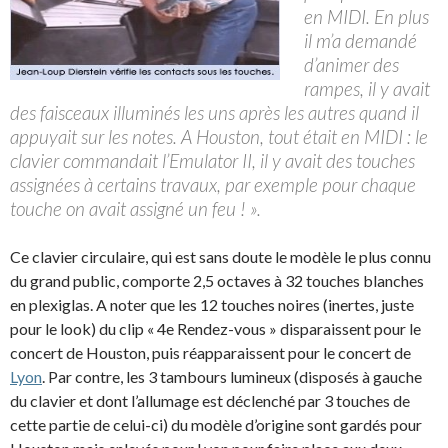
en MIDI. En plus
il m’a demandé
d’animer des
rampes, il y avait
des faisceaux illuminés les uns après les autres quand il
appuyait sur les notes. A Houston, tout était en MIDI : le
clavier commandait l’Emulator II, il y avait des touches
assignées à certains travaux, par exemple pour chaque
touche on avait assigné un feu ! ».
Ce clavier circulaire, qui est sans doute le modèle le plus connu
du grand public, comporte 2,5 octaves à 32 touches blanches
en plexiglas. A noter que les 12 touches noires (inertes, juste
pour le look) du clip « 4e Rendez-vous » disparaissent pour le
concert de Houston, puis réapparaissent pour le concert de
Lyon
. Par contre, les 3 tambours lumineux (disposés à gauche
du clavier et dont l’allumage est déclenché par 3 touches de
cette partie de celui-ci) du modèle d’origine sont gardés pour