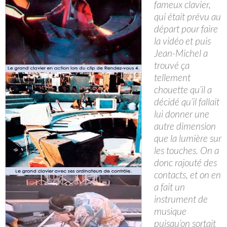
fameux clavier,
qui était prévu au
départ pour faire
la vidéo et puis
Jean-Michel a
trouvé ça
tellement
chouette qu’il a
décidé qu’il fallait
lui donner une
autre dimension
que la lumière sur
les touches. On a
donc rajouté des
contacts, et on en
a fait un
instrument de
musique
puisqu’on sortait