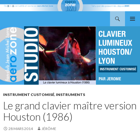
Recherche
Aerozone JMJ
ALLER
MENU
AU
PRINCI
CONTENU
INSTRUMENT CUSTOMISÉ
,
INSTRUMENTS
Le grand clavier maître version
Houston (1986)
28 MARS 2014
JÉRÔME