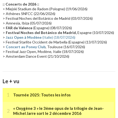
:: Concerts de 2026 ::
Passages radio
(16)
Vidéo Jarrecast
(16)
Synthé 80's
(16)
> Miejski Stadium de Radom (Pologne) (19/06/2026)
> Athènes SNFCC (22/06/2026)
Les concerts en Chine
(16)
Cinéma
(16)
Houston
(15)
Lyon
(15)
> Festival Noches del Botánico de Madrid (03/07/2026)
> Amnesia, Ibiza (05/07/2026)
Synthé Roland
(15)
Belgique
(15)
Récompense
(14)
>
FAR de Valence
(Espagne) (08/07/2026)
Collaborations 70's
(14)
Astronomie
(14)
France Inter
(14)
>
Festival Noches del Botánico de Madrid,
Espagne (10/07/2026)
>
Jazz Open à Modène
(Italie) (18/07/2026)
Tournée 2025
(14)
2024
(14)
Chine
(13)
> Festival Starlite Occident de Marbella (Espagne) (13/07/2026)
>
Concert au Poney Club
, Toulouse (16/07/2026)
> Festival Jazz Open, Modène, Italie (18/07/2026)
> Amsterdam Dance Event (21/10/2026)
Le + vu