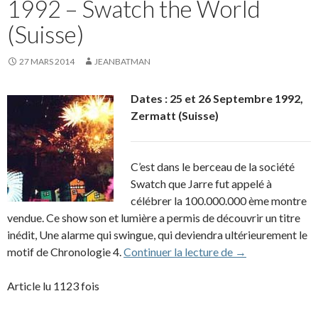
1992 – Swatch the World
(Suisse)
27 MARS 2014
JEANBATMAN
Dates : 25 et 26 Septembre 1992,
Zermatt (Suisse)
C’est dans le berceau de la société
Swatch que Jarre fut appelé à
célébrer la 100.000.000 ème montre
vendue. Ce show son et lumière a permis de découvrir un titre
inédit, Une alarme qui swingue, qui deviendra ultérieurement le
1992 – Swatch th
motif de Chronologie 4.
Continuer la lecture de
→
Article lu 1123 fois