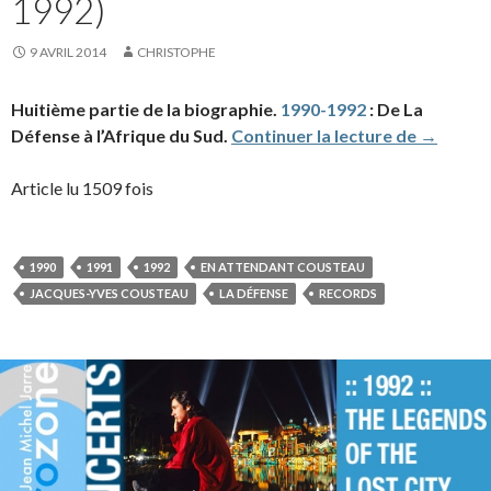
1992)
9 AVRIL 2014
CHRISTOPHE
Huitième partie de la biographie.
1990-1992
: De La
Biograph
Défense à l’Afrique du Sud.
Continuer la lecture de
→
Article lu 1509 fois
1990
1991
1992
EN ATTENDANT COUSTEAU
JACQUES-YVES COUSTEAU
LA DÉFENSE
RECORDS