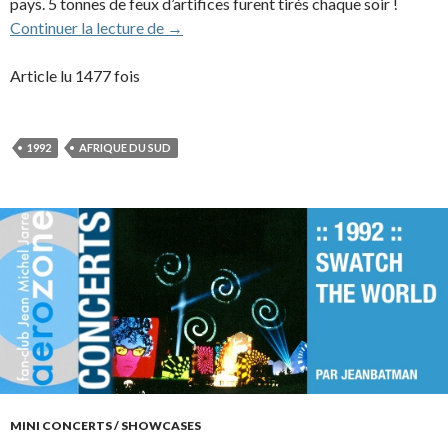
pays. 5 tonnes de feux d’artifices furent tirés chaque soir !
1992 – The Legends of the Lost City (Afr
Continuer la lecture de
→
Article lu 1477 fois
1992
AFRIQUE DU SUD
MINI CONCERTS / SHOWCASES