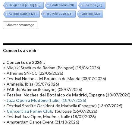
Oxygène 3 [2016]
(32)
Confessions
(28)
Les fans
(28)
Autobiographie
(26)
Tournée 2010
(25)
Zoolook
(23)
Promo 2019
(23)
Avant "Oxygène"
(23)
Equinoxe
(21)
Vinyle
(21)
Montrer davantage
Emissions 2010
(21)
Disques rares
(20)
Synthé 70's
(20)
Album instrumental
(20)
Claviériste
(19)
Groupe de Recherche Musicale
(18)
France 2
(18)
Concerts à venir
Europe en concert
(17)
Critique
(17)
Coffret
(17)
Chronologie
(16)
:: Concerts de 2026 ::
Passages radio
(16)
Vidéo Jarrecast
(16)
Synthé 80's
(16)
> Miejski Stadium de Radom (Pologne) (19/06/2026)
> Athènes SNFCC (22/06/2026)
Les concerts en Chine
(16)
Cinéma
(16)
Houston
(15)
Lyon
(15)
> Festival Noches del Botánico de Madrid (03/07/2026)
> Amnesia, Ibiza (05/07/2026)
Synthé Roland
(15)
Belgique
(15)
Récompense
(14)
>
FAR de Valence
(Espagne) (08/07/2026)
Collaborations 70's
(14)
Astronomie
(14)
France Inter
(14)
>
Festival Noches del Botánico de Madrid,
Espagne (10/07/2026)
>
Jazz Open à Modène
(Italie) (18/07/2026)
Tournée 2025
(14)
2024
(14)
Chine
(13)
> Festival Starlite Occident de Marbella (Espagne) (13/07/2026)
>
Concert au Poney Club
, Toulouse (16/07/2026)
> Festival Jazz Open, Modène, Italie (18/07/2026)
> Amsterdam Dance Event (21/10/2026)