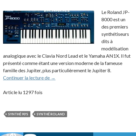
Le Roland JP-
8000 est un
des premiers
synthétiseurs
dits à
modélisation
analogique avec le Clavia Nord Lead et le Yamaha AN1X. Il fut
présenté comme étant une version moderne de la fameuse
famille des Jupiter, plus particulièrement le Jupiter 8.
Roland JP-8000 (1997)
Continuer la lecture de
→
Article lu 1297 fois
SYNTHÉ 90'S
SYNTHÉ ROLAND