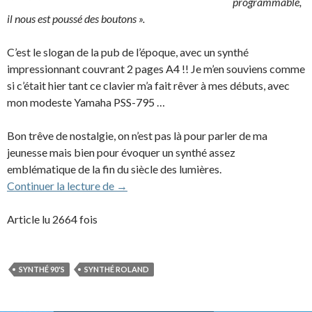
programmable,
il nous est poussé des boutons ».
C’est le slogan de la pub de l’époque, avec un synthé
impressionnant couvrant 2 pages A4 !! Je m’en souviens comme
si c’était hier tant ce clavier m’a fait rêver à mes débuts, avec
mon modeste Yamaha PSS-795 …
Bon trêve de nostalgie, on n’est pas là pour parler de ma
jeunesse mais bien pour évoquer un synthé assez
emblématique de la fin du siècle des lumières.
Roland JD-800 (1991)
Continuer la lecture de
→
Article lu 2664 fois
SYNTHÉ 90'S
SYNTHÉ ROLAND