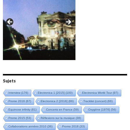
Amazônia (2021)
Oxymore (2022)
Versailles 400 (2024)
Live in Bratislava (2025)
Sujets
Interview
(176)
Electronica 1 [2015]
(100)
Electronica World Tour
(97)
Promo 2016
(67)
Electronica 2 [2016]
(66)
Tracklist (concert)
(66)
Equinoxe infinity
(61)
Concerts en France
(59)
Oxygène [1976]
(56)
Promo 2015
(53)
Réflexions sur la musique
(38)
Collaborations années 2010
(36)
Promo 2018
(33)