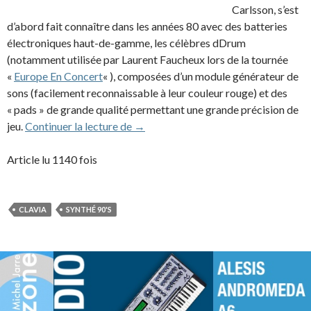
Carlsson, s’est
d’abord fait connaître dans les années 80 avec des batteries
électroniques haut-de-gamme, les célèbres dDrum
(notamment utilisée par Laurent Faucheux lors de la tournée
«
Europe En Concert
« ), composées d’un module générateur de
sons (facilement reconnaissable à leur couleur rouge) et des
« pads » de grande qualité permettant une grande précision de
Clavia Nord Lead / Nord Lead 2 (199
jeu.
Continuer la lecture de
→
Article lu 1140 fois
CLAVIA
SYNTHÉ 90'S