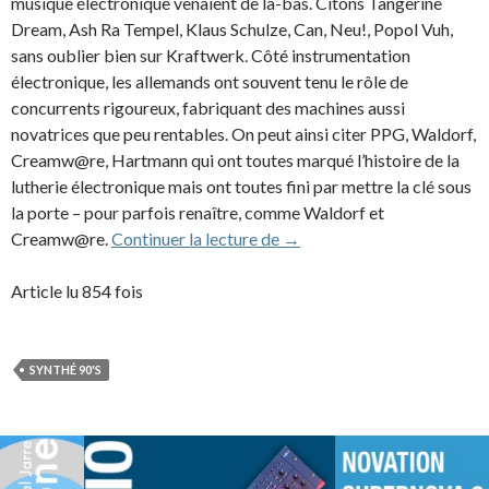
musique électronique venaient de là-bas. Citons Tangerine
Dream, Ash Ra Tempel, Klaus Schulze, Can, Neu!, Popol Vuh,
sans oublier bien sur Kraftwerk. Côté instrumentation
électronique, les allemands ont souvent tenu le rôle de
concurrents rigoureux, fabriquant des machines aussi
novatrices que peu rentables. On peut ainsi citer PPG, Waldorf,
Creamw@re, Hartmann qui ont toutes marqué l’histoire de la
lutherie électronique mais ont toutes fini par mettre la clé sous
la porte – pour parfois renaître, comme Waldorf et
Quasimidi Sirius (1997)
Creamw@re.
Continuer la lecture de
→
Article lu 854 fois
SYNTHÉ 90'S