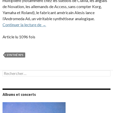
multiplient (notamment chez les suédois de Clavia, les anglais
de Novation, les allemands de Access, sans compter Korg,
Yamaha et Roland), le fabricant américain Alesis lance
l’Andromeda A6, un véritable synthétiseur analogique.
Alesis Andromeda A6 (1998)
Continuer la lecture de
→
Article lu 1096 fois
SYNTHÉ 90'S
Rechercher :
Albums et concerts