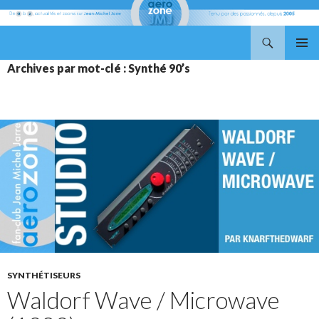
Recherche
Aerozone JMJ
ALLER
MENU
Archives par mot-clé : Synthé 90’s
AU
PRINCI
CONTENU
SYNTHÉTISEURS
Waldorf Wave / Microwave