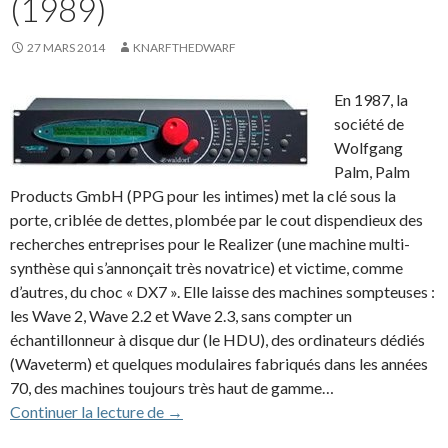
(1989)
27 MARS 2014
KNARFTHEDWARF
En 1987, la
société de
Wolfgang
Palm, Palm
Products GmbH (PPG pour les intimes) met la clé sous la
porte, criblée de dettes, plombée par le cout dispendieux des
recherches entreprises pour le Realizer (une machine multi-
synthèse qui s’annonçait très novatrice) et victime, comme
d’autres, du choc « DX7 ». Elle laisse des machines sompteuses :
les Wave 2, Wave 2.2 et Wave 2.3, sans compter un
échantillonneur à disque dur (le HDU), des ordinateurs dédiés
(Waveterm) et quelques modulaires fabriqués dans les années
70, des machines toujours très haut de gamme…
Waldorf Wave / Microwave (1989)
Continuer la lecture de
→