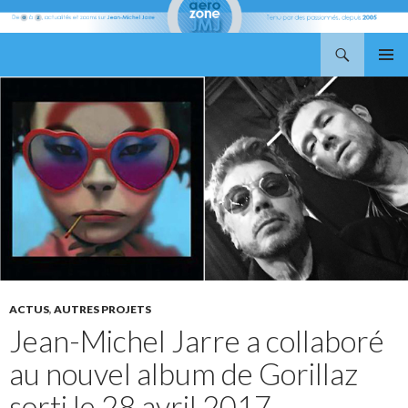
Recherche
Aerozone JMJ
ALLER
MENU
AU
PRINCI
CONTENU
ACTUS
,
AUTRES PROJETS
Jean-Michel Jarre a collaboré
au nouvel album de Gorillaz
sorti le 28 avril 2017