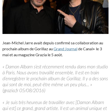
Jean-Michel Jarre avait depuis confirmé sa collaboration au
prochain album de Gorillaz au
Grand Journal
de Canal+ le 3
mai et au magazine Grazia le 5 août.
« Damon Albarn s’est récemment rendu dans mon studio
à Paris. Nous avons travaillé ensemble. Il est en train
d’enregistrer le prochain album de Gorillaz. Il y a des sons
qui sont de moi, peut-être même un peu plus… »
(grazia.fr 05/08/2016)
« Je suis très heureux de travailler avec [Damon Albarn
qui est] ce grand, grand artiste. Il est un animal unique et