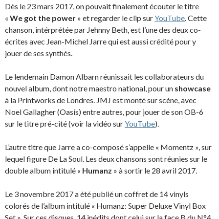
Dès le 23 mars 2017, on pouvait finalement écouter le titre
«
We got the power
» et regarder le clip sur
YouTube
. Cette
chanson, intérprétée par Jehnny Beth, est l’une des deux co-
écrites avec Jean-Michel Jarre qui est aussi crédité pour y
jouer de ses synthés.
Le lendemain Damon Albarn réunissait les collaborateurs du
nouvel album, dont notre maestro national, pour un
showcase
à la Printworks de Londres. JMJ est monté sur scène, avec
Noel Gallagher (Oasis) entre autres, pour jouer de son OB-6
sur le titre pré-cité (voir la vidéo sur
YouTube
).
L’autre titre que Jarre a co-composé s’appelle « Momentz », sur
lequel figure De La Soul. Les deux chansons sont réunies sur le
double album intitulé «
Humanz
» à sortir le 28 avril 2017.
Le 3 novembre 2017 a été publié un coffret de 14 vinyls
colorés de l’album intitulé « Humanz: Super Deluxe Vinyl Box
Set ». Sur ces disques, 14 inédits dont celui sur la face B du N°4