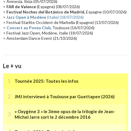
> Amnesia, Ibiza (05/07/2026)
Synthé Roland
(15)
Belgique
(15)
Récompense
(14)
>
FAR de Valence
(Espagne) (08/07/2026)
Collaborations 70's
(14)
Astronomie
(14)
France Inter
(14)
>
Festival Noches del Botánico de Madrid,
Espagne (10/07/2026)
>
Jazz Open à Modène
(Italie) (18/07/2026)
Tournée 2025
(14)
2024
(14)
Chine
(13)
> Festival Starlite Occident de Marbella (Espagne) (13/07/2026)
>
Concert au Poney Club
, Toulouse (16/07/2026)
> Festival Jazz Open, Modène, Italie (18/07/2026)
> Amsterdam Dance Event (21/10/2026)
Le + vu