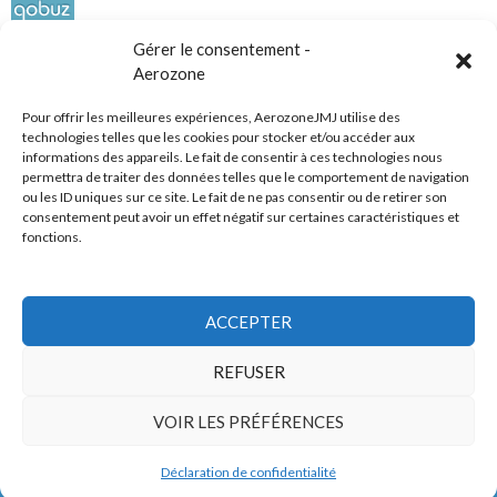
Gérer le consentement -
Aerozone
Pour offrir les meilleures expériences, AerozoneJMJ utilise des
technologies telles que les cookies pour stocker et/ou accéder aux
informations des appareils. Le fait de consentir à ces technologies nous
Réseaux sociaux
permettra de traiter des données telles que le comportement de navigation
ou les ID uniques sur ce site. Le fait de ne pas consentir ou de retirer son
consentement peut avoir un effet négatif sur certaines caractéristiques et
fonctions.
ACCEPTER
Tous droits réservés
REFUSER
AerozoneJMJ.fr
© Mars 2006-Août 2026
VOIR LES PRÉFÉRENCES
Déclaration de confidentialité
Politique de confidentialité
Fièrement propulsé par WordPress