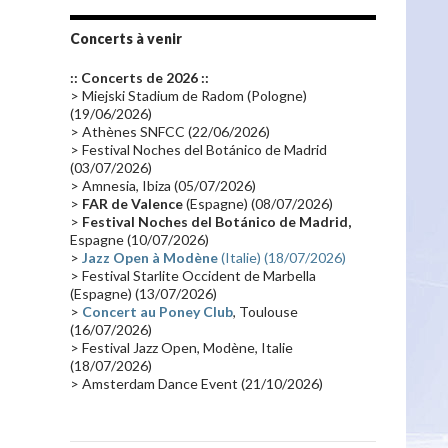
Tournée 2010
(25)
Zoolook
(23)
Promo 2019
(23)
Avant "Oxygène"
(23)
Concerts à venir
Equinoxe
(21)
Vinyle
(21)
:: Concerts de 2026 ::
Emissions 2010
(21)
Disques rares
(20)
> Miejski Stadium de Radom (Pologne)
(19/06/2026)
Synthé 70's
(20)
Album instrumental
(20)
> Athènes SNFCC (22/06/2026)
> Festival Noches del Botánico de Madrid
Claviériste
(19)
Groupe de Recherche Musicale
(18)
(03/07/2026)
France 2
(18)
Europe en concert
(17)
> Amnesia, Ibiza (05/07/2026)
>
FAR de Valence
(Espagne) (08/07/2026)
Critique
(17)
Coffret
(17)
Chronologie
(16)
>
Festival Noches del Botánico de Madrid,
Passages radio
(16)
Vidéo Jarrecast
(16)
Espagne (10/07/2026)
>
Jazz Open à Modène
(Italie) (18/07/2026)
Synthé 80's
(16)
Les concerts en Chine
(16)
> Festival Starlite Occident de Marbella
(Espagne) (13/07/2026)
Cinéma
(16)
Houston
(15)
Lyon
(15)
>
Concert au Poney Club
, Toulouse
Synthé Roland
(15)
Belgique
(15)
(16/07/2026)
> Festival Jazz Open, Modène, Italie
Récompense
(14)
Collaborations 70's
(14)
(18/07/2026)
> Amsterdam Dance Event (21/10/2026)
Astronomie
(14)
France Inter
(14)
Tournée 2025
(14)
2024
(14)
Chine
(13)