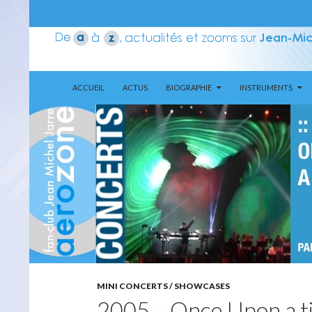
ALLER AU CONTENU
Recherche
Aerozone JMJ
ACCUEIL
ACTUS
BIOGRAPHIE
INSTRUMENTS
MINI CONCERTS / SHOWCASES
2005 – Once Upon a t