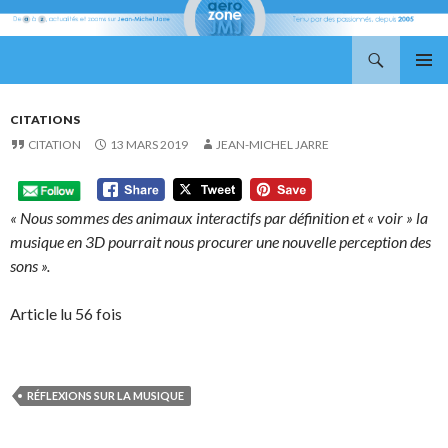
Recherche
Aerozone JMJ
ALLER
MENU
AU
PRINCI
CONTENU
CITATIONS
CITATION
13 MARS 2019
JEAN-MICHEL JARRE
« Nous sommes des animaux interactifs par définition et « voir » la
musique en 3D pourrait nous procurer une nouvelle perception des
sons ».
Article lu 56 fois
RÉFLEXIONS SUR LA MUSIQUE