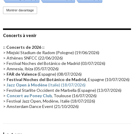
Promo 2019
(23)
Avant "Oxygène"
(23)
Equinoxe
(21)
Vinyle
(21)
Montrer davantage
Emissions 2010
(21)
Disques rares
(20)
Synthé 70's
(20)
Album instrumental
(20)
Claviériste
(19)
Groupe de Recherche Musicale
(18)
France 2
(18)
Concerts à venir
Europe en concert
(17)
Critique
(17)
Coffret
(17)
Chronologie
(16)
:: Concerts de 2026 ::
Passages radio
(16)
Vidéo Jarrecast
(16)
Synthé 80's
(16)
> Miejski Stadium de Radom (Pologne) (19/06/2026)
> Athènes SNFCC (22/06/2026)
Les concerts en Chine
(16)
Cinéma
(16)
Houston
(15)
Lyon
(15)
> Festival Noches del Botánico de Madrid (03/07/2026)
> Amnesia, Ibiza (05/07/2026)
Synthé Roland
(15)
Belgique
(15)
Récompense
(14)
>
FAR de Valence
(Espagne) (08/07/2026)
Collaborations 70's
(14)
Astronomie
(14)
France Inter
(14)
>
Festival Noches del Botánico de Madrid,
Espagne (10/07/2026)
>
Jazz Open à Modène
(Italie) (18/07/2026)
Tournée 2025
(14)
2024
(14)
Chine
(13)
> Festival Starlite Occident de Marbella (Espagne) (13/07/2026)
>
Concert au Poney Club
, Toulouse (16/07/2026)
> Festival Jazz Open, Modène, Italie (18/07/2026)
> Amsterdam Dance Event (21/10/2026)