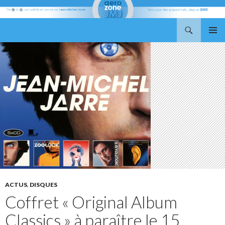
Recherche
Aerozone JMJ
ALLER
MENU
AU
PRINCI
CONTENU
ACTUS
,
DISQUES
Coffret « Original Album
Classics » à paraître le 15