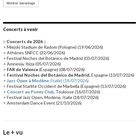
Promo 2019
(23)
Avant "Oxygène"
(23)
Equinoxe
(21)
Vinyle
(21)
Montrer davantage
Emissions 2010
(21)
Disques rares
(20)
Synthé 70's
(20)
Album instrumental
(20)
Claviériste
(19)
Groupe de Recherche Musicale
(18)
France 2
(18)
Concerts à venir
Europe en concert
(17)
Critique
(17)
Coffret
(17)
Chronologie
(16)
:: Concerts de 2026 ::
Passages radio
(16)
Vidéo Jarrecast
(16)
Synthé 80's
(16)
> Miejski Stadium de Radom (Pologne) (19/06/2026)
> Athènes SNFCC (22/06/2026)
Les concerts en Chine
(16)
Cinéma
(16)
Houston
(15)
Lyon
(15)
> Festival Noches del Botánico de Madrid (03/07/2026)
> Amnesia, Ibiza (05/07/2026)
Synthé Roland
(15)
Belgique
(15)
Récompense
(14)
>
FAR de Valence
(Espagne) (08/07/2026)
Collaborations 70's
(14)
Astronomie
(14)
France Inter
(14)
>
Festival Noches del Botánico de Madrid,
Espagne (10/07/2026)
>
Jazz Open à Modène
(Italie) (18/07/2026)
Tournée 2025
(14)
2024
(14)
Chine
(13)
> Festival Starlite Occident de Marbella (Espagne) (13/07/2026)
>
Concert au Poney Club
, Toulouse (16/07/2026)
> Festival Jazz Open, Modène, Italie (18/07/2026)
> Amsterdam Dance Event (21/10/2026)
Le + vu