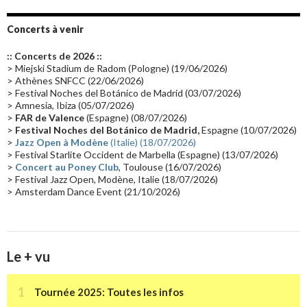
Album instrumental
(20)
Claviériste
(19)
Groupe de Recherche Musicale
(18)
France 2
(18)
Concerts à venir
Europe en concert
(17)
Critique
(17)
Coffret
(17)
Chronologie
(16)
:: Concerts de 2026 ::
Passages radio
(16)
Vidéo Jarrecast
(16)
Synthé 80's
(16)
> Miejski Stadium de Radom (Pologne) (19/06/2026)
> Athènes SNFCC (22/06/2026)
Les concerts en Chine
(16)
Cinéma
(16)
Houston
(15)
Lyon
(15)
> Festival Noches del Botánico de Madrid (03/07/2026)
> Amnesia, Ibiza (05/07/2026)
Synthé Roland
(15)
Belgique
(15)
Récompense
(14)
>
FAR de Valence
(Espagne) (08/07/2026)
Collaborations 70's
(14)
Astronomie
(14)
France Inter
(14)
>
Festival Noches del Botánico de Madrid,
Espagne (10/07/2026)
>
Jazz Open à Modène
(Italie) (18/07/2026)
Tournée 2025
(14)
2024
(14)
Chine
(13)
> Festival Starlite Occident de Marbella (Espagne) (13/07/2026)
>
Concert au Poney Club
, Toulouse (16/07/2026)
> Festival Jazz Open, Modène, Italie (18/07/2026)
> Amsterdam Dance Event (21/10/2026)
Le + vu