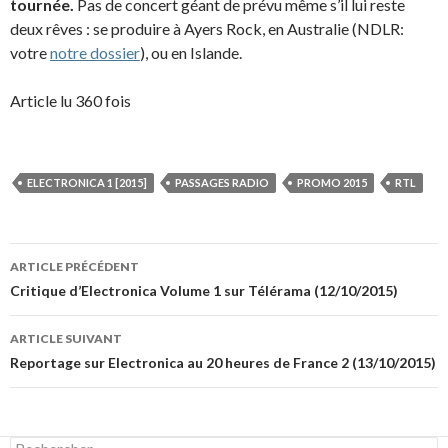
tournée.
Pas de concert géant de prévu même s’il lui reste
deux rêves : se produire à Ayers Rock, en Australie (NDLR:
votre
notre dossier
), ou en Islande.
Article lu 360 fois
ELECTRONICA 1 [2015]
PASSAGES RADIO
PROMO 2015
RTL
Navigation
ARTICLE PRÉCÉDENT
des
Critique d’Electronica Volume 1 sur Télérama (12/10/2015)
articles
ARTICLE SUIVANT
Reportage sur Electronica au 20 heures de France 2 (13/10/2015)
Rechercher :