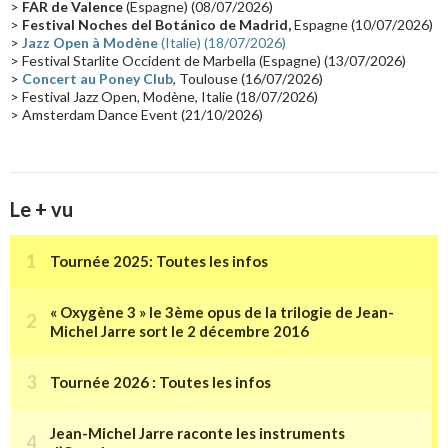
>
FAR de Valence
(Espagne) (08/07/2026)
Collaborations 70's
(14)
Astronomie
(14)
France Inter
(14)
>
Festival Noches del Botánico de Madrid,
Espagne (10/07/2026)
>
Jazz Open à Modène
(Italie) (18/07/2026)
Tournée 2025
(14)
2024
(14)
Chine
(13)
> Festival Starlite Occident de Marbella (Espagne) (13/07/2026)
>
Concert au Poney Club
, Toulouse (16/07/2026)
> Festival Jazz Open, Modène, Italie (18/07/2026)
> Amsterdam Dance Event (21/10/2026)
Le + vu