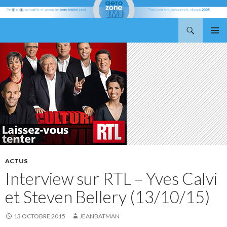
Recherche
Aerozone JMJ
ALLER
MENU
AU
PRINCI
CONTENU
ACTUS
Interview sur RTL – Yves Calvi
et Steven Bellery (13/10/15)
13 OCTOBRE 2015
JEANBATMAN