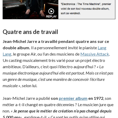
Quatre ans de travail
Jean-Michel Jarre a travaillé pendant quatre ans sur ce
double album.
Il a personnellement invité le pianiste
Lang
Lang
, le groupe Air, ou l’un des musiciens de
Massive Attack
.
Un casting musicalement très varié pour un projet électro
ambitieux. D’ailleurs, c’est quoi l’électro aujourd’hui ?
« La
musique électronique aujourd’hui elle est partout. Mais ce n’est pas
un genre de musique, c’est une manière de concevoir l’écriture
musicale »
, selon lui.
Jean-Michel Jarre a publié
son
premier album
en 1972
, son
métier a-t-il changé en quatre décennies ? Le musicien jure que
non.
«
Je pense que le métier de création n’a pas changé depuis
5.000 ans
« ,
explique-t-il.
« Ce sont les outils qu’on utilise qui