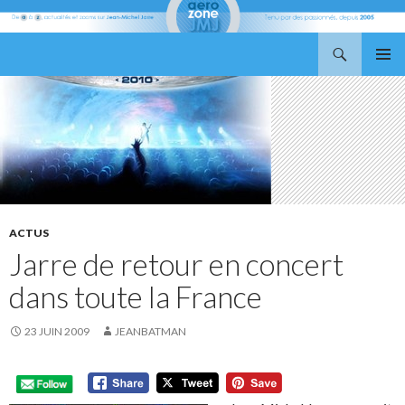
Recherche
Aerozone JMJ
ALLER
MENU
AU
PRINCI
CONTENU
ACTUS
Jarre de retour en concert
dans toute la France
23 JUIN 2009
JEANBATMAN