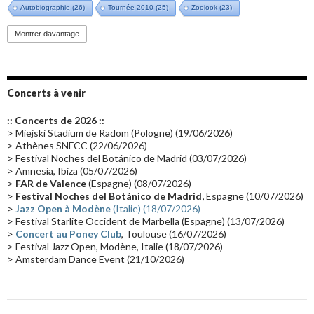
Autobiographie
(26)
Tournée 2010
(25)
Zoolook
(23)
Promo 2019
(23)
Avant "Oxygène"
(23)
Equinoxe
(21)
Vinyle
(21)
Montrer davantage
Emissions 2010
(21)
Disques rares
(20)
Synthé 70's
(20)
Album instrumental
(20)
Claviériste
(19)
Groupe de Recherche Musicale
(18)
France 2
(18)
Concerts à venir
Europe en concert
(17)
Critique
(17)
Coffret
(17)
Chronologie
(16)
:: Concerts de 2026 ::
Passages radio
(16)
Vidéo Jarrecast
(16)
Synthé 80's
(16)
> Miejski Stadium de Radom (Pologne) (19/06/2026)
> Athènes SNFCC (22/06/2026)
Les concerts en Chine
(16)
Cinéma
(16)
Houston
(15)
Lyon
(15)
> Festival Noches del Botánico de Madrid (03/07/2026)
> Amnesia, Ibiza (05/07/2026)
Synthé Roland
(15)
Belgique
(15)
Récompense
(14)
>
FAR de Valence
(Espagne) (08/07/2026)
Collaborations 70's
(14)
Astronomie
(14)
France Inter
(14)
>
Festival Noches del Botánico de Madrid,
Espagne (10/07/2026)
>
Jazz Open à Modène
(Italie) (18/07/2026)
Tournée 2025
(14)
2024
(14)
Chine
(13)
> Festival Starlite Occident de Marbella (Espagne) (13/07/2026)
>
Concert au Poney Club
, Toulouse (16/07/2026)
> Festival Jazz Open, Modène, Italie (18/07/2026)
> Amsterdam Dance Event (21/10/2026)