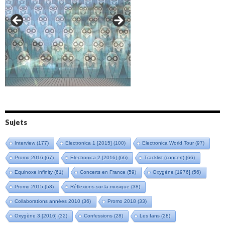
Amazônia (2021)
Oxymore (2022)
Versailles 400 (2024)
Live in Bratislava (2025)
Sujets
Interview
(177)
Electronica 1 [2015]
(100)
Electronica World Tour
(97)
Promo 2016
(67)
Electronica 2 [2016]
(66)
Tracklist (concert)
(66)
Equinoxe infinity
(61)
Concerts en France
(59)
Oxygène [1976]
(56)
Promo 2015
(53)
Réflexions sur la musique
(38)
Collaborations années 2010
(36)
Promo 2018
(33)
Oxygène 3 [2016]
(32)
Confessions
(28)
Les fans
(28)