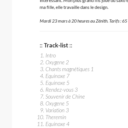
intéressant. Mon plus grand fils joue du saxo e
ma fille, elle travaille dans le design.
Mardi 23 mars à 20 heures au Zénith. Tarifs : 65
:: Track-list ::
Intro
Oxygene 2
Chants magnétiques 1
Equinoxe 7
Equinoxe 5
Rendez-vous 3
Souvenir de Chine
Oxygene 5
Variation 3
Theremin
Equinoxe 4