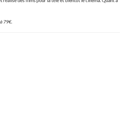
t réalise des films pour la télé et bientôt le cinéma. Quant à
 à 79€.