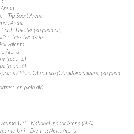
all
 Arena
 – Tip Sport Arena
amac Arena
arth Theater (en plein air)
illion Tae-Kwon-Do
olivalenta
me Arena
k (reporté)
k (reporté)
agne / Plaza Obradoiro (Obradoiro Square) (en plein
ress (en plein air)
yaume-Uni – National Indoor Arena (NIA)
oyaume-Uni – Evening News Arena