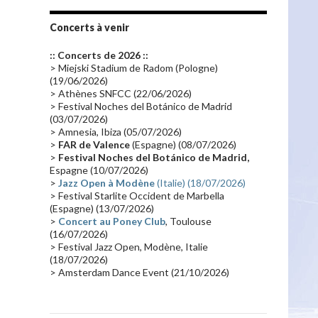
Tournée 2010
(25)
Zoolook
(23)
Promo 2019
(23)
Avant "Oxygène"
(23)
Concerts à venir
Equinoxe
(21)
Vinyle
(21)
:: Concerts de 2026 ::
Emissions 2010
(21)
Disques rares
(20)
> Miejski Stadium de Radom (Pologne)
(19/06/2026)
Synthé 70's
(20)
Album instrumental
(20)
> Athènes SNFCC (22/06/2026)
> Festival Noches del Botánico de Madrid
Claviériste
(19)
Groupe de Recherche Musicale
(18)
(03/07/2026)
France 2
(18)
Europe en concert
(17)
> Amnesia, Ibiza (05/07/2026)
>
FAR de Valence
(Espagne) (08/07/2026)
Critique
(17)
Coffret
(17)
Chronologie
(16)
>
Festival Noches del Botánico de Madrid,
Passages radio
(16)
Vidéo Jarrecast
(16)
Espagne (10/07/2026)
>
Jazz Open à Modène
(Italie) (18/07/2026)
Synthé 80's
(16)
Les concerts en Chine
(16)
> Festival Starlite Occident de Marbella
(Espagne) (13/07/2026)
Cinéma
(16)
Houston
(15)
Lyon
(15)
>
Concert au Poney Club
, Toulouse
Synthé Roland
(15)
Belgique
(15)
(16/07/2026)
> Festival Jazz Open, Modène, Italie
Récompense
(14)
Collaborations 70's
(14)
(18/07/2026)
> Amsterdam Dance Event (21/10/2026)
Astronomie
(14)
France Inter
(14)
Tournée 2025
(14)
2024
(14)
Chine
(13)