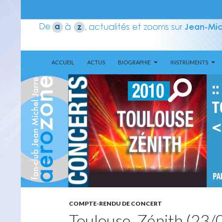
ALLER AU CONTENU
Recherche
Aerozone JMJ
ACCUEIL
ACTUS
BIOGRAPHIE
INSTRUMENTS
COMPTE-RENDU DE CONCERT
Toulouse, Zénith (23