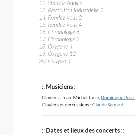
Statistic Adagio
Revolution Industrielle 2
Rendez-vous 2
Rendez-vous 4
Chronologie 6
Chronologie 2
Oxygene 4
Oxygene 12
Calypso 3
:: Musiciens :
Claviers : Jean-Michel Jarre,
Dominique Perri
C
laviers et percussions :
Claude Samard
:: Dates et lieux des concerts ::