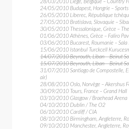
28/03/2010 Liège, Belgique – Country H
24/05/2010 Budapest, Hongrie – Sports
26/05/2010 Liberec, République tchèque
27/05/2010 Bratislava, Slovaquie – Sib
30/05/2010 Thessalonique, Grèce – The E
01/06/2010 Athènes, Grèce – Faliro Pav
03/06/2010 Bucarest, Roumanie – Sala P
15/06/2010 Istanbul Turckcell Kuruces
14/07/2010 Beyrouth, Liban – Beirut Sou
15/07/2010 Beyrouth, Liban – Beirut Sou
31/07/2010 Santiago de Compostelle, Esp
air)
28/08/2010 Oslo, Norvège – Akershus Fort
30/09/2010 Tours, France – Grand Hall
03/10/2010 Glasgow / Braehead Arena
04/10/2010 Dublin / The O2
06/10/2010 Cardiff / CIA
08/10/2010 Birmingham, Angleterre, Ro
09/10/2010 Manchester, Angleterre, R