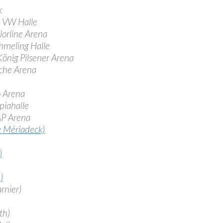
k
 VW Halle
orline Arena
hmeling Halle
nig Pilsener Arena
che Arena
 Arena
iahalle
P Arena
e Mériadeck)
)
)
rnier)
th)