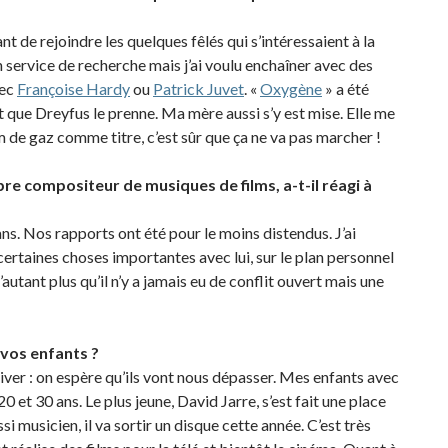
t de rejoindre les quelques fêlés qui s’intéressaient à la
 service de recherche mais j’ai voulu enchaîner avec des
vec
Françoise Hardy
ou
Patrick Juvet
. «
Oxygène
» a été
 que Dreyfus le prenne. Ma mère aussi s’y est mise. Elle me
m de gaz comme titre, c’est sûr que ça ne va pas marcher !
e compositeur de musiques de films, a-t-il réagi à
ns. Nos rapports ont été pour le moins distendus. J’ai
ertaines choses importantes avec lui, sur le plan personnel
autant plus qu’il n’y a jamais eu de conflit ouvert mais une
e vos enfants ?
river : on espère qu’ils vont nous dépasser. Mes enfants avec
20 et 30 ans. Le plus jeune, David Jarre, s’est fait une place
i musicien, il va sortir un disque cette année. C’est très