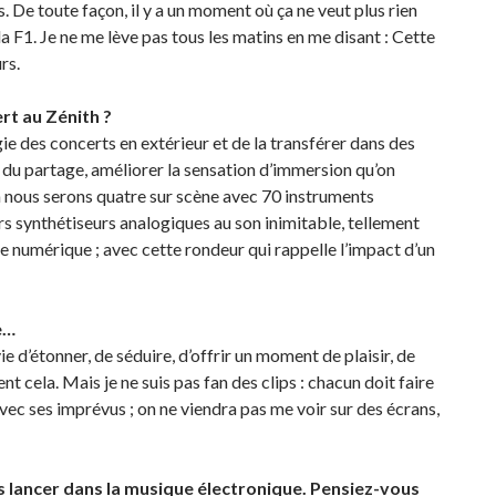
es. De toute façon, il y a un moment où ça ne veut plus rien
la F1. Je ne me lève pas tous les matins en me disant : Cette
rs.
ert au Zénith ?
gie des concerts en extérieur et de la transférer dans des
ns du partage, améliorer la sensation d’immersion qu’on
a nous serons quatre sur scène avec 70 instruments
rs synthétiseurs analogiques au son inimitable, tellement
e numérique ; avec cette rondeur qui rappelle l’impact d’un
e…
ie d’étonner, de séduire, d’offrir un moment de plaisir, de
t cela. Mais je ne suis pas fan des clips : chacun doit faire
avec ses imprévus ; on ne viendra pas me voir sur des écrans,
s lancer dans la musique électronique. Pensiez-vous