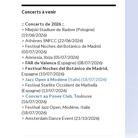
Tournée 2010
(25)
Zoolook
(23)
Promo 2019
(23)
Avant "Oxygène"
(23)
Concerts à venir
Equinoxe
(21)
Vinyle
(21)
:: Concerts de 2026 ::
Emissions 2010
(21)
Disques rares
(20)
> Miejski Stadium de Radom (Pologne)
(19/06/2026)
Synthé 70's
(20)
Album instrumental
(20)
> Athènes SNFCC (22/06/2026)
> Festival Noches del Botánico de Madrid
Claviériste
(19)
Groupe de Recherche Musicale
(18)
(03/07/2026)
France 2
(18)
Europe en concert
(17)
> Amnesia, Ibiza (05/07/2026)
>
FAR de Valence
(Espagne) (08/07/2026)
Critique
(17)
Coffret
(17)
Chronologie
(16)
>
Festival Noches del Botánico de Madrid,
Passages radio
(16)
Vidéo Jarrecast
(16)
Espagne (10/07/2026)
>
Jazz Open à Modène
(Italie) (18/07/2026)
Synthé 80's
(16)
Les concerts en Chine
(16)
> Festival Starlite Occident de Marbella
(Espagne) (13/07/2026)
Cinéma
(16)
Houston
(15)
Lyon
(15)
>
Concert au Poney Club
, Toulouse
Synthé Roland
(15)
Belgique
(15)
(16/07/2026)
> Festival Jazz Open, Modène, Italie
Récompense
(14)
Collaborations 70's
(14)
(18/07/2026)
> Amsterdam Dance Event (21/10/2026)
Astronomie
(14)
France Inter
(14)
Tournée 2025
(14)
2024
(14)
Chine
(13)