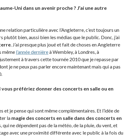
aume-Uni dans un avenir proche ? J’ai une autre
ai une relation particulière avec l’Angleterre, c’est toujours un
rs plutôt bien, aussi bien les médias que le public. Donc, j’ai
terre
. J’ai presque plus joué et fait de choses en Angleterre
erts même
l’année dernière
à Wembley, à Londres, à
 justement à travers cette tournée 2010 que je repasse par
 dont je ne peux pas parler encore maintenant mais qui a pas
0.
si vous préfériez donner des concerts en salle ou en
 et je pense qui sont même complémentaires. Et l’idée de
ter la
magie des concerts en salle dans des concerts en
, qui ne dépendent pas de la météo, de la pluie, du vent, et
ge avec une proximité différente avec le public à la fois du