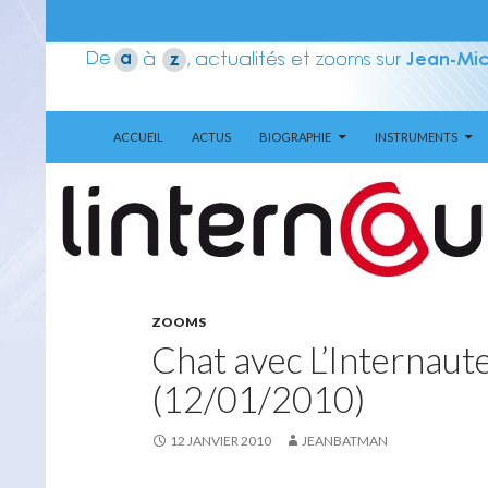
ALLER AU CONTENU
Recherche
Aerozone JMJ
ACCUEIL
ACTUS
BIOGRAPHIE
INSTRUMENTS
ZOOMS
Chat avec L’Internaut
(12/01/2010)
12 JANVIER 2010
JEANBATMAN