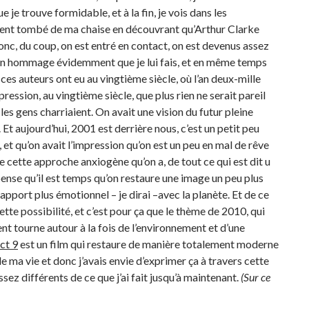
ue je trouve formidable, et à la fin, je vois dans les
ent tombé de ma chaise en découvrant qu’Arthur Clarke
onc, du coup, on est entré en contact, on est devenus assez
est un hommage évidemment que je lui fais, et en même temps
s ces auteurs ont eu au vingtième siècle, où l’an deux-mille
pression, au vingtième siècle, que plus rien ne serait pareil
e les gens charriaient. On avait une vision du futur pleine
Et aujourd’hui, 2001 est derrière nous, c’est un petit peu
, et qu’on avait l’impression qu’on est un peu en mal de rêve
de cette approche anxiogène qu’on a, de tout ce qui est dit u
 pense qu’il est temps qu’on restaure une image un peu plus
apport plus émotionnel – je dirai –avec la planète. Et de ce
ette possibilité, et c’est pour ça que le thème de 2010, qui
ent tourne autour à la fois de l’environnement et d’une
ct 9
est un film qui restaure de manière totalement moderne
 de ma vie et donc j’avais envie d’exprimer ça à travers cette
sez différents de ce que j’ai fait jusqu’à maintenant.
(Sur ce