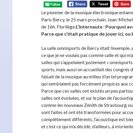
Le pionnier de la musique électronique entam
Paris Bercy, le 25 mars prochain. Jean-Michel 
de 16h. Florilège.
L’Internaute : Pourquoi av
Parce que c’était pratique de jouer ici, ou
La salle omnisports de Bercy était l’exemple,
ce que je ne voulais pas comme salle et qui m’a
salles qui s’appelaient justement « omnisports 
sports, mais aussi on accueillait des congrès 
faisait de la musique au milieu d’un tel progr
qui semblaient pas forcément propices aux con
Parce que ces salles ont existés un peu partou
salles ont évoluées, et sur le plan de l’acousti
comme les nouveaux Zénith de Strasbourg ou 
sont faites et ont été transformées pour accue
complètement différents, l’acoustique est bien
et c’est ce qui m’a décidé, d’ailleurs, à m’orient