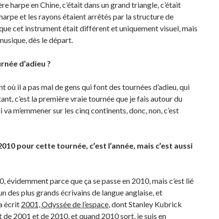
ère harpe en Chine, c’était dans un grand triangle, c’était
harpe et les rayons étaient arrêtés par la structure de
 que cet instrument était différent et uniquement visuel, mais
 musique, dès le départ.
rnée d’adieu ?
nt où il a pas mal de gens qui font des tournées d’adieu, qui
nt, c’est la première vraie tournée que je fais autour du
i va m’emmener sur les cinq continents, donc, non, c’est
10 pour cette tournée, c’est l’année, mais c’est aussi
2010, évidemment parce que ça se passe en 2010, mais c’est lié
t un des plus grands écrivains de langue anglaise, et
a écrit
2001, Odyssée de l’espace
, dont Stanley Kubrick
 et de 2001 et de 2010, et quand 2010 sort, je suis en