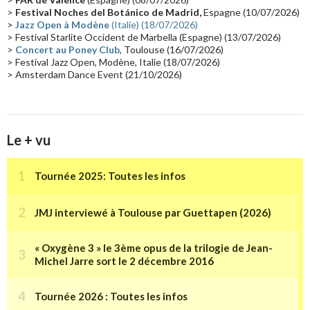
Collaborations 70's
(14)
Astronomie
(14)
France Inter
(14)
>
Festival Noches del Botánico de Madrid,
Espagne (10/07/2026)
>
Jazz Open à Modène
(Italie) (18/07/2026)
Tournée 2025
(14)
2024
(14)
Chine
(13)
> Festival Starlite Occident de Marbella (Espagne) (13/07/2026)
>
Concert au Poney Club
, Toulouse (16/07/2026)
> Festival Jazz Open, Modène, Italie (18/07/2026)
> Amsterdam Dance Event (21/10/2026)
Le + vu