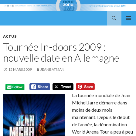
Recherche
Aerozone JMJ
ALLER
MENU
AU
PRINCI
CONTENU
ACTUS
Tournée In-doors 2009 :
nouvelle date en Allemagne
15 MARS 2009
JEANBATMAN
La tournée mondiale de Jean
Michel Jarre démarre dans
moins de deux mois
maintenant. Depuis le début
de l’année, la dénomination
World Arena Tour a peu à peu