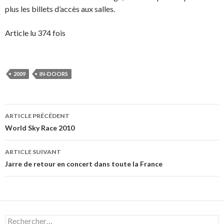
plus les billets d’accès aux salles.
Article lu 374 fois
2009
IN-DOORS
Navigation
ARTICLE PRÉCÉDENT
des
World Sky Race 2010
articles
ARTICLE SUIVANT
Jarre de retour en concert dans toute la France
Rechercher :