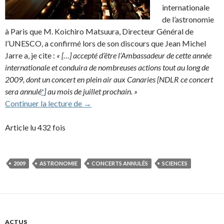
internationale
de l’astronomie
à Paris que M. Koichiro Matsuura, Directeur Général de
l’UNESCO, a confirmé lors de son discours que Jean Michel
Jarre a, je cite :
« […] accepté d’être l’Ambassadeur de cette année
internationale et conduira de nombreuses actions tout au long de
2009, dont un concert en plein air aux Canaries [NDLR ce concert
sera annulé
*
] au mois de juillet prochain. »
JMJ ambassadeur de l’année de l’astron
Continuer la lecture de
→
Article lu 432 fois
2009
ASTRONOMIE
CONCERTS ANNULÉS
SCIENCES
ACTUS