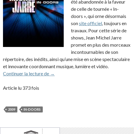
été abandonnée à la faveur
de celle de tournée « In-
doors », qui orne désormais
son
site officiel
, toujours en
travaux. Pour cette série de
shows, Jean Michel Jarre
promet en plus des morceaux
incontournables de son
répertoire, des inédits, ainsi qu’une mise en scène spectaculaire
et innovante coordonnant musique, lumière et vidéo.
Tournée In-doors 2009 : nouvelle date e
Continuer la lecture de
→
Article lu 373 fois
2009
IN-DOORS