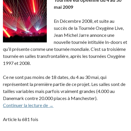
mai 2009
En Décembre 2008, et suite au
succès de la Tournée Oxygène Live,
Jean Michel Jarre annonce une
nouvelle tournée intitulée In-doors et
qu’il présente comme une tournée mondiale. C’est sa troisième
tournée en salles transfrontalière, après les tournées Oxygène
1997 et 2008.
Ce ne sont pas moins de 18 dates, du 4 au 30 mai, qui
représentent la première partie de ce projet. Les salles sont de
tailles variables mais parfois vraiment grandes (4.000 au
Danemark contre 20.000 places à Manchester).
2009 – Tournée In-doors
Continuer la lecture de
→
Article lu 681 fois