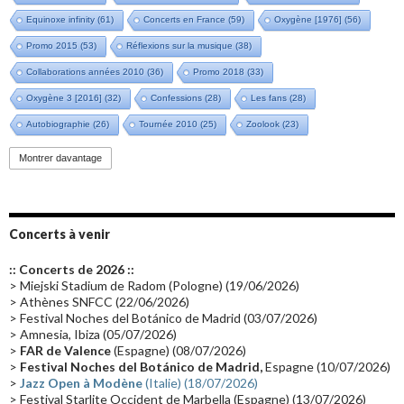
Equinoxe infinity
(61)
Concerts en France
(59)
Oxygène [1976]
(56)
Promo 2015
(53)
Réflexions sur la musique
(38)
Collaborations années 2010
(36)
Promo 2018
(33)
Oxygène 3 [2016]
(32)
Confessions
(28)
Les fans
(28)
Autobiographie
(26)
Tournée 2010
(25)
Zoolook
(23)
Promo 2019
(23)
Avant "Oxygène"
(23)
Equinoxe
(21)
Vinyle
(21)
Montrer davantage
Emissions 2010
(21)
Disques rares
(20)
Synthé 70's
(20)
Album instrumental
(20)
Claviériste
(19)
Groupe de Recherche Musicale
(18)
France 2
(18)
Concerts à venir
Europe en concert
(17)
Critique
(17)
Coffret
(17)
Chronologie
(16)
:: Concerts de 2026 ::
Passages radio
(16)
Vidéo Jarrecast
(16)
Synthé 80's
(16)
> Miejski Stadium de Radom (Pologne) (19/06/2026)
> Athènes SNFCC (22/06/2026)
Les concerts en Chine
(16)
Cinéma
(16)
Houston
(15)
Lyon
(15)
> Festival Noches del Botánico de Madrid (03/07/2026)
> Amnesia, Ibiza (05/07/2026)
Synthé Roland
(15)
Belgique
(15)
Récompense
(14)
>
FAR de Valence
(Espagne) (08/07/2026)
Collaborations 70's
(14)
Astronomie
(14)
France Inter
(14)
>
Festival Noches del Botánico de Madrid,
Espagne (10/07/2026)
>
Jazz Open à Modène
(Italie) (18/07/2026)
Tournée 2025
(14)
2024
(14)
Chine
(13)
> Festival Starlite Occident de Marbella (Espagne) (13/07/2026)