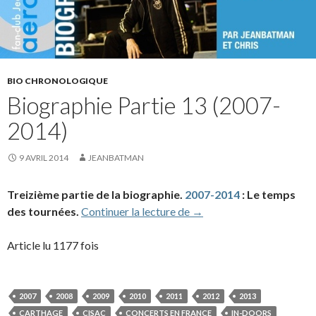
BIO CHRONOLOGIQUE
Biographie Partie 13 (2007-
2014)
9 AVRIL 2014
JEANBATMAN
Treizième partie de la biographie.
2007-2014
: Le temps
Biographie Partie 13 (20
des tournées.
Continuer la lecture de
→
Article lu 1177 fois
2007
2008
2009
2010
2011
2012
2013
CARTHAGE
CISAC
CONCERTS EN FRANCE
IN-DOORS