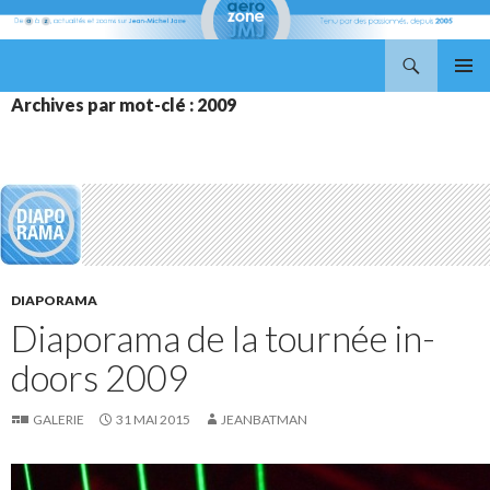
Recherche
Aerozone JMJ
ALLER
MENU
Archives par mot-clé : 2009
AU
PRINCI
CONTENU
DIAPORAMA
Diaporama de la tournée in-
doors 2009
GALERIE
31 MAI 2015
JEANBATMAN