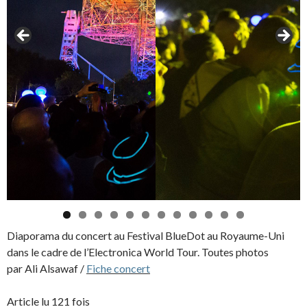
0
1
2
Diaporama du concert au Festival BlueDot au Royaume-Uni
dans le cadre de l’Electronica World Tour. Toutes photos
par Ali Alsawaf /
Fiche concert
Article lu 121 fois