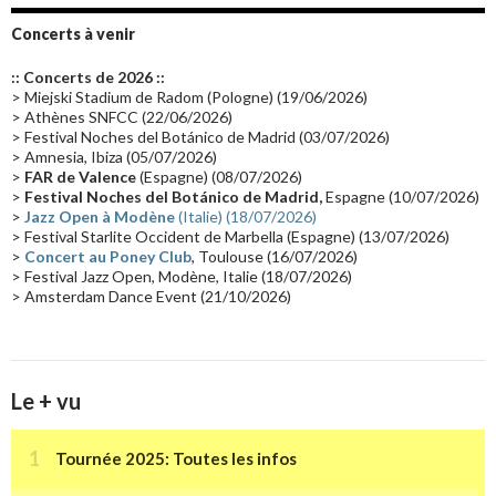
Groupe de Recherche Musicale
(18)
France 2
(18)
Concerts à venir
Europe en concert
(17)
Critique
(17)
Coffret
(17)
Chronologie
(16)
:: Concerts de 2026 ::
Passages radio
(16)
Vidéo Jarrecast
(16)
Synthé 80's
(16)
> Miejski Stadium de Radom (Pologne) (19/06/2026)
> Athènes SNFCC (22/06/2026)
Les concerts en Chine
(16)
Cinéma
(16)
Houston
(15)
Lyon
(15)
> Festival Noches del Botánico de Madrid (03/07/2026)
> Amnesia, Ibiza (05/07/2026)
Synthé Roland
(15)
Belgique
(15)
Récompense
(14)
>
FAR de Valence
(Espagne) (08/07/2026)
Collaborations 70's
(14)
Astronomie
(14)
France Inter
(14)
>
Festival Noches del Botánico de Madrid,
Espagne (10/07/2026)
>
Jazz Open à Modène
(Italie) (18/07/2026)
Tournée 2025
(14)
2024
(14)
Chine
(13)
> Festival Starlite Occident de Marbella (Espagne) (13/07/2026)
>
Concert au Poney Club
, Toulouse (16/07/2026)
> Festival Jazz Open, Modène, Italie (18/07/2026)
> Amsterdam Dance Event (21/10/2026)
Le + vu