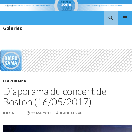
Recherche
Aerozone JMJ
ALLER
MENU
Galeries
AU
PRINCI
CONTENU
DIAPORAMA
Diaporama du concert de
Boston (16/05/2017)
GALERIE
22 MAI 2017
JEANBATMAN