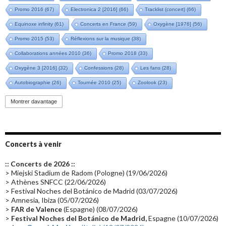
Promo 2016
(67)
Electronica 2 [2016]
(66)
Tracklist (concert)
(66)
Equinoxe infinity
(61)
Concerts en France
(59)
Oxygène [1976]
(56)
Promo 2015
(53)
Réflexions sur la musique
(38)
Collaborations années 2010
(36)
Promo 2018
(33)
Oxygène 3 [2016]
(32)
Confessions
(28)
Les fans
(28)
Autobiographie
(26)
Tournée 2010
(25)
Zoolook
(23)
Promo 2019
(23)
Avant "Oxygène"
(23)
Equinoxe
(21)
Vinyle
(21)
Montrer davantage
Emissions 2010
(21)
Disques rares
(20)
Synthé 70's
(20)
Album instrumental
(20)
Claviériste
(19)
Groupe de Recherche Musicale
(18)
France 2
(18)
Concerts à venir
Europe en concert
(17)
Critique
(17)
Coffret
(17)
Chronologie
(16)
:: Concerts de 2026 ::
Passages radio
(16)
Vidéo Jarrecast
(16)
Synthé 80's
(16)
> Miejski Stadium de Radom (Pologne) (19/06/2026)
> Athènes SNFCC (22/06/2026)
Les concerts en Chine
(16)
Cinéma
(16)
Houston
(15)
Lyon
(15)
> Festival Noches del Botánico de Madrid (03/07/2026)
> Amnesia, Ibiza (05/07/2026)
Synthé Roland
(15)
Belgique
(15)
Récompense
(14)
>
FAR de Valence
(Espagne) (08/07/2026)
Collaborations 70's
(14)
Astronomie
(14)
France Inter
(14)
>
Festival Noches del Botánico de Madrid,
Espagne (10/07/2026)