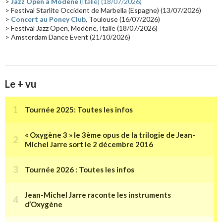
>
Jazz Open à Modène
(Italie) (18/07/2026)
Tournée 2025
(14)
2024
(14)
Chine
(13)
> Festival Starlite Occident de Marbella (Espagne) (13/07/2026)
>
Concert au Poney Club
, Toulouse (16/07/2026)
> Festival Jazz Open, Modène, Italie (18/07/2026)
> Amsterdam Dance Event (21/10/2026)
Le + vu