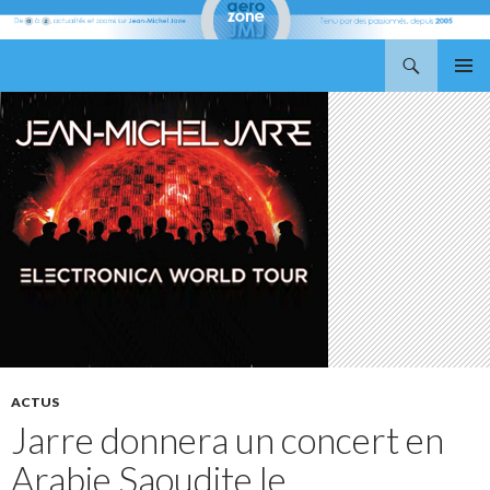
Recherche
Aerozone JMJ
ALLER
MENU
AU
PRINCI
CONTENU
ACTUS
Jarre donnera un concert en
Arabie Saoudite le