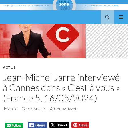
Recherche
Aerozone JMJ
ALLER
MENU
AU
PRINCI
CONTENU
ACTUS
Jean-Michel Jarre interviewé
à Cannes dans « C’est à vous »
(France 5, 16/05/2024)
VIDÉO
19 MAI 2024
JEANBATMAN