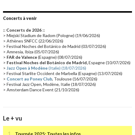
Album instrumental
(20)
Claviériste
(19)
Groupe de Recherche Musicale
(18)
France 2
(18)
Concerts à venir
Europe en concert
(17)
Critique
(17)
Coffret
(17)
Chronologie
(16)
:: Concerts de 2026 ::
Passages radio
(16)
Vidéo Jarrecast
(16)
Synthé 80's
(16)
> Miejski Stadium de Radom (Pologne) (19/06/2026)
> Athènes SNFCC (22/06/2026)
Les concerts en Chine
(16)
Cinéma
(16)
Houston
(15)
Lyon
(15)
> Festival Noches del Botánico de Madrid (03/07/2026)
> Amnesia, Ibiza (05/07/2026)
Synthé Roland
(15)
Belgique
(15)
Récompense
(14)
>
FAR de Valence
(Espagne) (08/07/2026)
Collaborations 70's
(14)
Astronomie
(14)
France Inter
(14)
>
Festival Noches del Botánico de Madrid,
Espagne (10/07/2026)
>
Jazz Open à Modène
(Italie) (18/07/2026)
Tournée 2025
(14)
2024
(14)
Chine
(13)
> Festival Starlite Occident de Marbella (Espagne) (13/07/2026)
>
Concert au Poney Club
, Toulouse (16/07/2026)
> Festival Jazz Open, Modène, Italie (18/07/2026)
> Amsterdam Dance Event (21/10/2026)
Le + vu