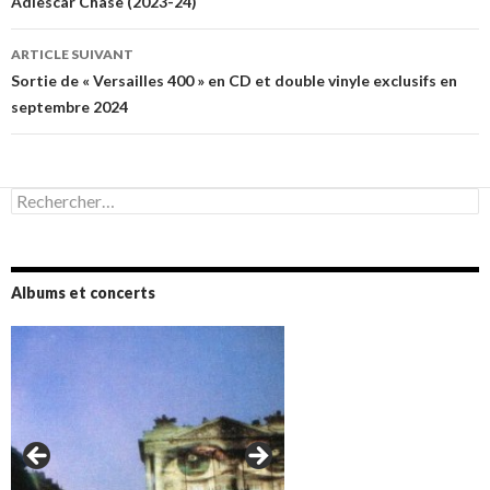
des
Adiescar Chase (2023-24)
articles
ARTICLE SUIVANT
Sortie de « Versailles 400 » en CD et double vinyle exclusifs en
septembre 2024
Rechercher :
Albums et concerts