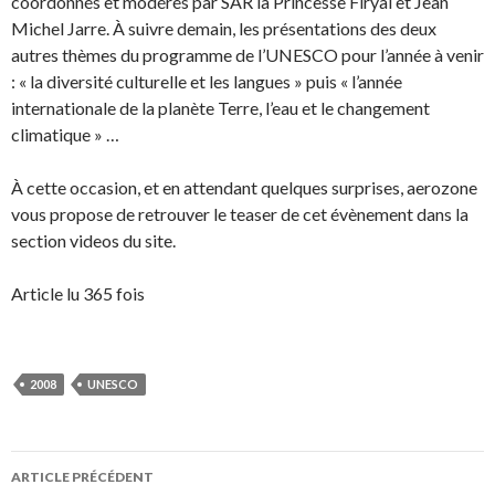
coordonnés et modérés par SAR la Princesse Firyal et Jean
Michel Jarre. À suivre demain, les présentations des deux
autres thèmes du programme de l’UNESCO pour l’année à venir
: « la diversité culturelle et les langues » puis « l’année
internationale de la planète Terre, l’eau et le changement
climatique » …
À cette occasion, et en attendant quelques surprises, aerozone
vous propose de retrouver le teaser de cet évènement dans la
section videos du site.
Article lu 365 fois
2008
UNESCO
Navigation
ARTICLE PRÉCÉDENT