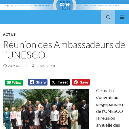
Recherche
Aerozone JMJ
ALLER
MENU
AU
PRINCI
CONTENU
ACTUS
Réunion des Ambassadeurs de
l’UNESCO
20 MAI 2008
CHRISTOPHE
Ce matin
s’ouvrait au
siège parisien
de l’UNESCO
la réunion
annuelle des