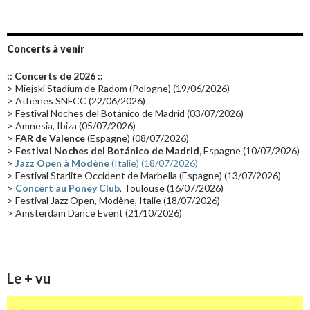
Emissions 2010
(21)
Disques rares
(20)
Synthé 70's
(20)
Album instrumental
(20)
Claviériste
(19)
Groupe de Recherche Musicale
(18)
France 2
(18)
Concerts à venir
Europe en concert
(17)
Critique
(17)
Coffret
(17)
Chronologie
(16)
:: Concerts de 2026 ::
Passages radio
(16)
Vidéo Jarrecast
(16)
Synthé 80's
(16)
> Miejski Stadium de Radom (Pologne) (19/06/2026)
> Athènes SNFCC (22/06/2026)
Les concerts en Chine
(16)
Cinéma
(16)
Houston
(15)
Lyon
(15)
> Festival Noches del Botánico de Madrid (03/07/2026)
> Amnesia, Ibiza (05/07/2026)
Synthé Roland
(15)
Belgique
(15)
Récompense
(14)
>
FAR de Valence
(Espagne) (08/07/2026)
Collaborations 70's
(14)
Astronomie
(14)
France Inter
(14)
>
Festival Noches del Botánico de Madrid,
Espagne (10/07/2026)
>
Jazz Open à Modène
(Italie) (18/07/2026)
Tournée 2025
(14)
2024
(14)
Chine
(13)
> Festival Starlite Occident de Marbella (Espagne) (13/07/2026)
>
Concert au Poney Club
, Toulouse (16/07/2026)
> Festival Jazz Open, Modène, Italie (18/07/2026)
> Amsterdam Dance Event (21/10/2026)
Le + vu