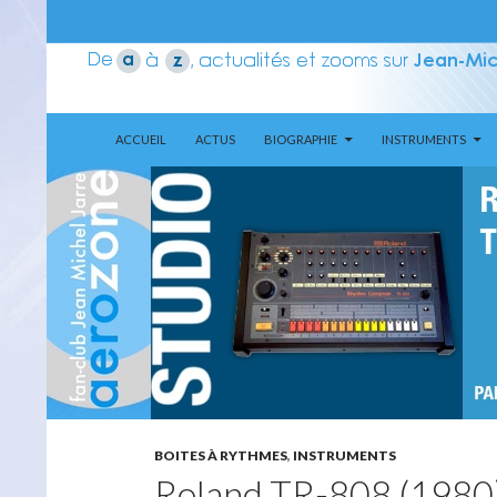
ALLER AU CONTENU
Recherche
Aerozone JMJ
ACCUEIL
ACTUS
BIOGRAPHIE
INSTRUMENTS
BOITES À RYTHMES
,
INSTRUMENTS
Roland TR-808 (1980