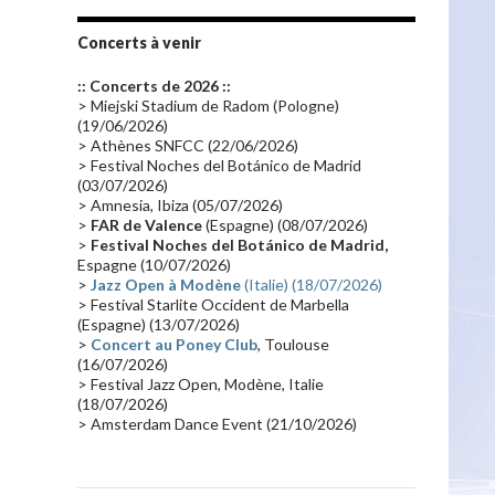
Tournée 2010
(25)
Zoolook
(23)
Promo 2019
(23)
Avant "Oxygène"
(23)
Concerts à venir
Equinoxe
(21)
Vinyle
(21)
:: Concerts de 2026 ::
Emissions 2010
(21)
Disques rares
(20)
> Miejski Stadium de Radom (Pologne)
(19/06/2026)
Synthé 70's
(20)
Album instrumental
(20)
> Athènes SNFCC (22/06/2026)
> Festival Noches del Botánico de Madrid
Claviériste
(19)
Groupe de Recherche Musicale
(18)
(03/07/2026)
France 2
(18)
Europe en concert
(17)
> Amnesia, Ibiza (05/07/2026)
>
FAR de Valence
(Espagne) (08/07/2026)
Critique
(17)
Coffret
(17)
Chronologie
(16)
>
Festival Noches del Botánico de Madrid,
Passages radio
(16)
Vidéo Jarrecast
(16)
Espagne (10/07/2026)
>
Jazz Open à Modène
(Italie) (18/07/2026)
Synthé 80's
(16)
Les concerts en Chine
(16)
> Festival Starlite Occident de Marbella
(Espagne) (13/07/2026)
Cinéma
(16)
Houston
(15)
Lyon
(15)
>
Concert au Poney Club
, Toulouse
Synthé Roland
(15)
Belgique
(15)
(16/07/2026)
> Festival Jazz Open, Modène, Italie
Récompense
(14)
Collaborations 70's
(14)
(18/07/2026)
> Amsterdam Dance Event (21/10/2026)
Astronomie
(14)
France Inter
(14)
Tournée 2025
(14)
2024
(14)
Chine
(13)