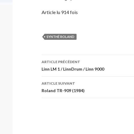
Article lu 914 fois
SYNTHÉ ROLAND
Navigation
ARTICLE PRÉCÉDENT
des
Linn LM 1 / LinnDrum / Linn 9000
articles
ARTICLE SUIVANT
Roland TR-909 (1984)