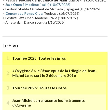
>
Festival Noches del Botánico de Madrid,
Espagne (10/07/2026)
>
Jazz Open à Modène
(Italie) (18/07/2026)
Tournée 2025
(14)
2024
(14)
Chine
(13)
> Festival Starlite Occident de Marbella (Espagne) (13/07/2026)
>
Concert au Poney Club
, Toulouse (16/07/2026)
> Festival Jazz Open, Modène, Italie (18/07/2026)
> Amsterdam Dance Event (21/10/2026)
Le + vu