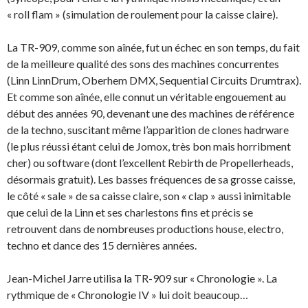
« roll flam » (simulation de roulement pour la caisse claire).
La TR-909, comme son aînée, fut un échec en son temps, du fait
de la meilleure qualité des sons des machines concurrentes
(Linn LinnDrum, Oberhem DMX, Sequential Circuits Drumtrax).
Et comme son aînée, elle connut un véritable engouement au
début des années 90, devenant une des machines de référence
de la techno, suscitant même l’apparition de clones hadrware
(le plus réussi étant celui de Jomox, très bon mais horribment
cher) ou software (dont l’excellent Rebirth de Propellerheads,
désormais gratuit). Les basses fréquences de sa grosse caisse,
le côté « sale » de sa caisse claire, son « clap » aussi inimitable
que celui de la Linn et ses charlestons fins et précis se
retrouvent dans de nombreuses productions house, electro,
techno et dance des 15 dernières années.
Jean-Michel Jarre utilisa la TR-909 sur « Chronologie ». La
rythmique de « Chronologie IV » lui doit beaucoup…