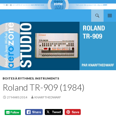
Recherche
Aerozone JMJ
ALLER
MENU
AU
PRINCI
CONTENU
BOITES À RYTHMES
,
INSTRUMENTS
Roland TR-909 (1984)
27 MARS 2014
KNARFTHEDWARF