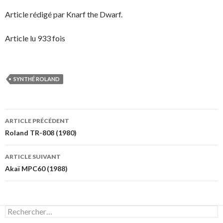
Article rédigé par Knarf the Dwarf.
Article lu 933 fois
SYNTHÉ ROLAND
Navigation
ARTICLE PRÉCÉDENT
des
Roland TR-808 (1980)
articles
ARTICLE SUIVANT
Akaï MPC60 (1988)
Rechercher :