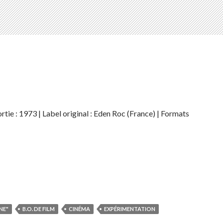
ortie : 1973 | Label original : Eden Roc (France) | Formats
NE"
B.O. DE FILM
CINÉMA
EXPÉRIMENTATION