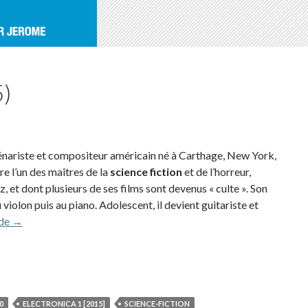
5)
énariste et compositeur américain né à Carthage, New York,
re l’un des maîtres de la
science fiction
et de l’horreur,
, et dont plusieurs de ses films sont devenus « culte ». Son
u violon puis au piano. Adolescent, il devient guitariste et
John Carpenter (2015)
 de
→
0
ELECTRONICA 1 [2015]
SCIENCE-FICTION