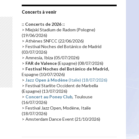
Tournée 2010
(25)
Zoolook
(23)
Promo 2019
(23)
Avant "Oxygène"
(23)
Concerts à venir
Equinoxe
(21)
Vinyle
(21)
:: Concerts de 2026 ::
Emissions 2010
(21)
Disques rares
(20)
> Miejski Stadium de Radom (Pologne)
(19/06/2026)
Synthé 70's
(20)
Album instrumental
(20)
> Athènes SNFCC (22/06/2026)
> Festival Noches del Botánico de Madrid
Claviériste
(19)
Groupe de Recherche Musicale
(18)
(03/07/2026)
France 2
(18)
Europe en concert
(17)
> Amnesia, Ibiza (05/07/2026)
>
FAR de Valence
(Espagne) (08/07/2026)
Critique
(17)
Coffret
(17)
Chronologie
(16)
>
Festival Noches del Botánico de Madrid,
Passages radio
(16)
Vidéo Jarrecast
(16)
Espagne (10/07/2026)
>
Jazz Open à Modène
(Italie) (18/07/2026)
Synthé 80's
(16)
Les concerts en Chine
(16)
> Festival Starlite Occident de Marbella
(Espagne) (13/07/2026)
Cinéma
(16)
Houston
(15)
Lyon
(15)
>
Concert au Poney Club
, Toulouse
Synthé Roland
(15)
Belgique
(15)
(16/07/2026)
> Festival Jazz Open, Modène, Italie
Récompense
(14)
Collaborations 70's
(14)
(18/07/2026)
> Amsterdam Dance Event (21/10/2026)
Astronomie
(14)
France Inter
(14)
Tournée 2025
(14)
2024
(14)
Chine
(13)