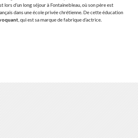
st lors d’un long séjour à Fontainebleau, où son père est
rançais dans une école privée chrétienne. De cette éducation
ovoquant
, qui est sa marque de fabrique d’actrice.
1976-1997)