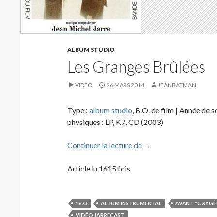
ALBUM STUDIO
Les Granges Brûlées
VIDÉO
26 MARS 2014
JEANBATMAN
Type :
album studio
, B.O. de film | Année de s
physiques : LP, K7, CD (2003)
Les Granges Brûlées
Continuer la lecture de
→
Article lu 1615 fois
1973
ALBUM INSTRUMENTAL
AVANT "OXYGÈ
VIDÉO JARRECAST