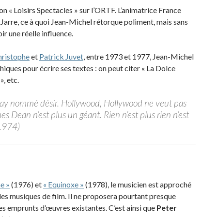
sion « Loisirs Spectacles » sur l’ORTF. L’animatrice France
arre, ce à quoi Jean-Michel rétorque poliment, mais sans
ir une réelle influence.
hristophe
et
Patrick Juvet
, entre 1973 et 1977, Jean-Michel
ques pour écrire ses textes : on peut citer « La Dolce
», etc.
way nommé désir. Hollywood, Hollywood ne veut pas
s Dean n’est plus un géant. Rien n’est plus rien n’est
 1974)
e »
(1976) et
« Equinoxe »
(1978), le musicien est approché
es musiques de film. Il ne proposera pourtant presque
es emprunts d’œuvres existantes. C’est ainsi que
Peter