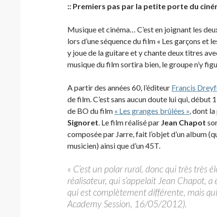
:: Premiers pas par la petite porte du ciné
Musique et cinéma… C’est en joignant les deux
lors d’une séquence du film « Les garçons et les 
y joue de la guitare et y chante deux titres av
musique du film sortira bien, le groupe n’y figu
A partir des années 60, l’éditeur
Francis Dreyf
de film. C’est sans aucun doute lui qui, début 
de BO du film
« Les granges brûlées »
, dont l
Signoret
. Le film réalisé par
Jean Chapot
sor
composée par Jarre, fait l’objet d’un album (q
musicien) ainsi que d’un 45T.
« C’est un polar rural, donc qui très très
réalisateur, qui s’appelait Jean Chapot, a
qui est complètement différente, mais qui, j
Academy Session, 16/05/2012).