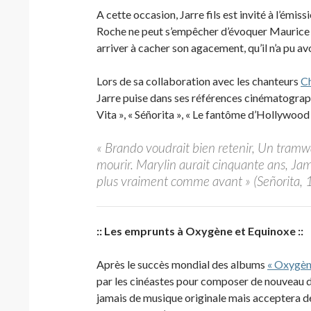
A cette occasion, Jarre fils est invité à l’émis
Roche ne peut s’empêcher d’évoquer Maurice J
arriver à cacher son agacement, qu’il n’a pu avo
Lors de sa collaboration avec les chanteurs
C
Jarre puise dans ses références cinématographi
Vita », « Séñorita », « Le fantôme d’Hollywood 
« Brando voudrait bien retenir, Un tram
mourir. Marylin aurait cinquante ans, Jame
plus vraiment comme avant » (Señorita,
:: Les emprunts à Oxygène et Equinoxe ::
Après le succès mondial des albums
« Oxygèn
par les cinéastes pour composer de nouveau d
jamais de musique originale mais acceptera d