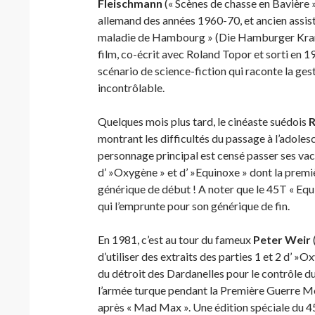
Fleischmann
(« Scènes de chasse en Bavière 
allemand des années 1960-70, et ancien assista
maladie de Hambourg » (Die Hamburger Krank
film, co-écrit avec Roland Topor et sorti en 197
scénario de science-fiction qui raconte la ges
incontrôlable.
Quelques mois plus tard, le cinéaste suédois
R
montrant les difficultés du passage à l’adoles
personnage principal est censé passer ses vac
d’ »Oxygène » et d’ »Equinoxe » dont la premi
générique de début ! A noter que le 45T « Equi
qui l’emprunte pour son générique de fin.
En 1981, c’est au tour du fameux
Peter Weir
d’utiliser des extraits des parties 1 et 2 d’ »O
du détroit des Dardanelles pour le contrôle d
l’armée turque pendant la Première Guerre M
après « Mad Max ». Une édition spéciale du 45