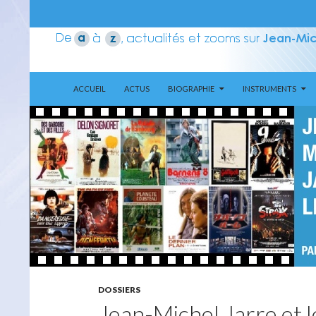
ALLER AU CONTENU
Recherche
Aerozone JMJ
ACCUEIL
ACTUS
BIOGRAPHIE
INSTRUMENTS
DOSSIERS
Jean-Michel Jarre et 