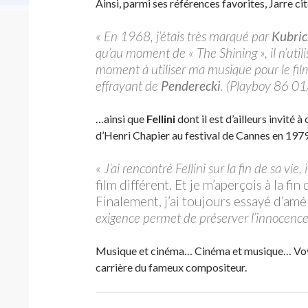
Ainsi, parmi ses références favorites, Jarre c
« En 1968, j’étais très marqué par
Kubric
qu’au moment de « The Shining », il n’utili
moment à utiliser ma musique pour le film,
effrayant de
Penderecki
. (Playboy 86 0
…ainsi que
Fellini
dont il est d’ailleurs invité
d’Henri Chapier au festival de Cannes en 1979
« J’ai rencontré Fellini sur la fin de sa vie, i
film différent. Et je m’aperçois à la fin
Finalement, j’ai toujours essayé d’amél
exigence permet de préserver l’innocenc
Musique et cinéma… Cinéma et musique… Voy
carrière du fameux compositeur.