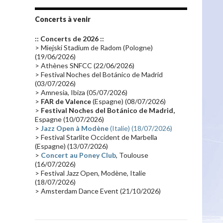
Tournée 2010
(25)
Zoolook
(23)
Promo 2019
(23)
Avant "Oxygène"
(23)
Concerts à venir
Equinoxe
(21)
Vinyle
(21)
:: Concerts de 2026 ::
Emissions 2010
(21)
Disques rares
(20)
> Miejski Stadium de Radom (Pologne)
(19/06/2026)
Synthé 70's
(20)
Album instrumental
(20)
> Athènes SNFCC (22/06/2026)
> Festival Noches del Botánico de Madrid
Claviériste
(19)
Groupe de Recherche Musicale
(18)
(03/07/2026)
France 2
(18)
Europe en concert
(17)
> Amnesia, Ibiza (05/07/2026)
>
FAR de Valence
(Espagne) (08/07/2026)
Critique
(17)
Coffret
(17)
Chronologie
(16)
>
Festival Noches del Botánico de Madrid,
Passages radio
(16)
Vidéo Jarrecast
(16)
Espagne (10/07/2026)
>
Jazz Open à Modène
(Italie) (18/07/2026)
Synthé 80's
(16)
Les concerts en Chine
(16)
> Festival Starlite Occident de Marbella
(Espagne) (13/07/2026)
Cinéma
(16)
Houston
(15)
Lyon
(15)
>
Concert au Poney Club
, Toulouse
Synthé Roland
(15)
Belgique
(15)
(16/07/2026)
> Festival Jazz Open, Modène, Italie
Récompense
(14)
Collaborations 70's
(14)
(18/07/2026)
> Amsterdam Dance Event (21/10/2026)
Astronomie
(14)
France Inter
(14)
Tournée 2025
(14)
2024
(14)
Chine
(13)