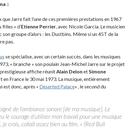
ma ::
 que Jarre fait l’une de ces premières prestations en 1967
filles » d’
Etienne Perrier
, avec Nicole Garcia. Le musicien
ec son groupe d’alors : les Dustbins. Même si un 45T de la
re pas.
us
se spécialise, avec un certain succès, dans les musiques
1973, « branche » son poulain Jean-Michel Jarre sur le projet
a prestigieuse affiche réunit
Alain Delon
et
Simone
t en France le 30 mai 1973. La musique, entièrement
ui est donc, après «
Deserted Palace
« , le second du
 éloigné de l’ambiance sonore [de ma musique]. Le
 eu le courage d’utiliser mon travail pour une musique
e crois, collait assez bien au film. » (Red Bull