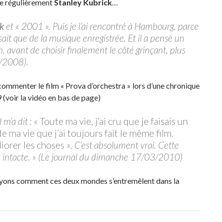
ite régulièrement
Stanley Kubrick
…
k
et « 2001 ». Puis je l’ai rencontré à Hambourg, parce
sait que de la musique enregistrée. Et il a pensé un
 avant de choisir finalement le côté grinçant, plus
1/2008).
 à commenter le film « Prova d’orchestra » lors d’une chronique
 (voir la vidéo en bas de page)
l m’a dit :
« Toute ma vie, j’ai cru que je faisais un
 de ma vie que j’ai toujours fait le même film.
iorer les choses »
. C’est absolument vrai. Cette
e intacte. » (Le journal du dimanche 17/03/2010)
ons comment ces deux mondes s’entremêlent dans la