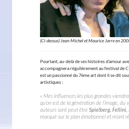
(Ci-dessus) Jean-Michel et Maurice Jarre en 20
Pourtant, au-delà de ses histoires d’amour av
accompagnera régulièrement au festival de Can
est un passionné du 7ème art dont il se dit so
artistiques :
« Mes influences les plus grandes viendra
qu’on est de la génération de l’image, du v
auteurs sont peut être
Spielberg, Fellini,
marqué sur le plan émotionnel et m’ont r