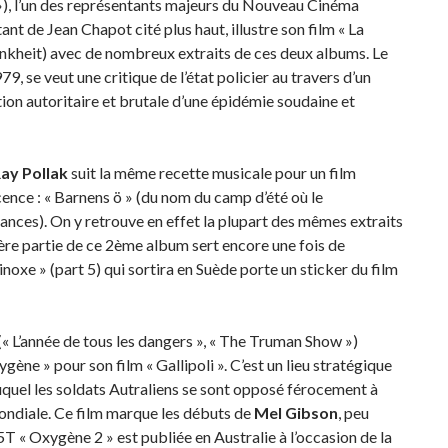
»), l’un des représentants majeurs du Nouveau Cinéma
nt de Jean Chapot cité plus haut, illustre son film « La
heit) avec de nombreux extraits de ces deux albums. Le
9, se veut une critique de l’état policier au travers d’un
tion autoritaire et brutale d’une épidémie soudaine et
ay Pollak
suit la même recette musicale pour un film
cence : « Barnens ö » (du nom du camp d’été où le
ances). On y retrouve en effet la plupart des mêmes extraits
ère partie de ce 2ème album sert encore une fois de
noxe » (part 5) qui sortira en Suède porte un sticker du film
(« L’année de tous les dangers », « The Truman Show »)
xygène » pour son film « Gallipoli ». C’est un lieu stratégique
uquel les soldats Autraliens se sont opposé férocement à
ondiale. Ce film marque les débuts de
Mel Gibson
, peu
T « Oxygène 2 » est publiée en Australie à l’occasion de la