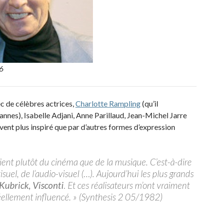
06
ec de célèbres actrices,
Charlotte Rampling
(qu’il
nes), Isabelle Adjani, Anne Parillaud, Jean-Michel Jarre
uvent plus inspiré que par d’autres formes d’expression
ient plutôt du cinéma que de la musique. C’est-à-dire
isuel, de l’audio-visuel (…). Aujourd’hui les plus grands
 Kubrick, Visconti
. Et ces réalisateurs m’ont vraiment
éellement influencé. » (Synthesis 2 05/1982)