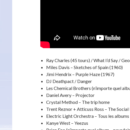
Ray Charles (45 tours) / What I’d Say / G
Miles Davis – Sketches of Spain (1960)
Jimi Hendrix – Purple Haze (1967)
DJ Deathpact / Danger
Les Chemical Brothers (n’importe quel alb
Daniel Avery – Projector
Crystal Method – The trip home
Trent Reznor + Atticuss Ross – The Socia
Electric Light Orchestra – Tous les albums
Kanye West – Yeezus
Brian Eno (n’importe quel album – pour fai