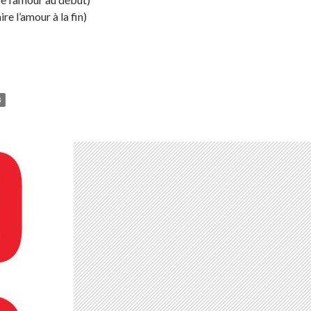
e l’amour à la fin)
8