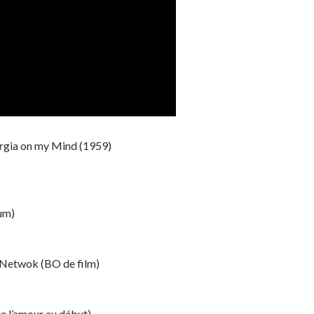
eorgia on my Mind (1959)
um)
l Netwok (BO de film)
re l’amour au début)