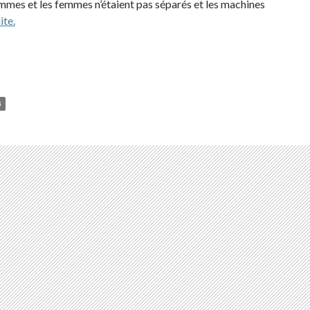
mes et les femmes n’étaient pas séparés et les machines
ite.
8