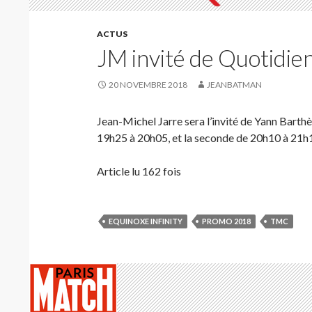
ACTUS
JM invité de Quotidi
20 NOVEMBRE 2018
JEANBATMAN
Jean-Michel Jarre sera l’invité de Yann Barthès
19
h
25
à
20h05
, et la seconde de
20h
10
à
21h
Article lu 162 fois
EQUINOXE INFINITY
PROMO 2018
TMC