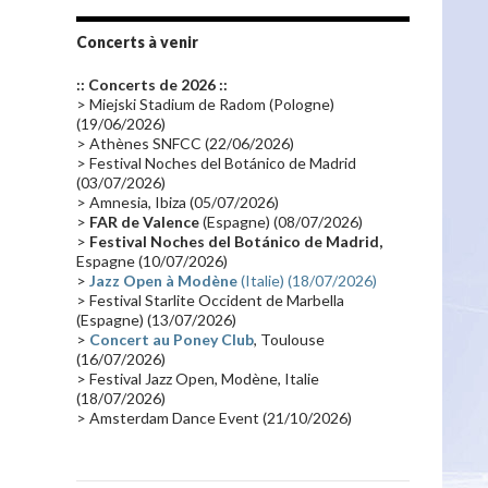
Tournée 2010
(25)
Zoolook
(23)
Promo 2019
(23)
Avant "Oxygène"
(23)
Concerts à venir
Equinoxe
(21)
Vinyle
(21)
:: Concerts de 2026 ::
Emissions 2010
(21)
Disques rares
(20)
> Miejski Stadium de Radom (Pologne)
(19/06/2026)
Synthé 70's
(20)
Album instrumental
(20)
> Athènes SNFCC (22/06/2026)
> Festival Noches del Botánico de Madrid
Claviériste
(19)
Groupe de Recherche Musicale
(18)
(03/07/2026)
France 2
(18)
Europe en concert
(17)
> Amnesia, Ibiza (05/07/2026)
>
FAR de Valence
(Espagne) (08/07/2026)
Critique
(17)
Coffret
(17)
Chronologie
(16)
>
Festival Noches del Botánico de Madrid,
Passages radio
(16)
Vidéo Jarrecast
(16)
Espagne (10/07/2026)
>
Jazz Open à Modène
(Italie) (18/07/2026)
Synthé 80's
(16)
Les concerts en Chine
(16)
> Festival Starlite Occident de Marbella
(Espagne) (13/07/2026)
Cinéma
(16)
Houston
(15)
Lyon
(15)
>
Concert au Poney Club
, Toulouse
Synthé Roland
(15)
Belgique
(15)
(16/07/2026)
> Festival Jazz Open, Modène, Italie
Récompense
(14)
Collaborations 70's
(14)
(18/07/2026)
> Amsterdam Dance Event (21/10/2026)
Astronomie
(14)
France Inter
(14)
Tournée 2025
(14)
2024
(14)
Chine
(13)