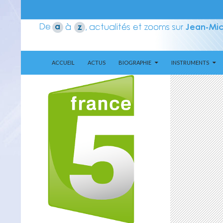
ALLER AU CONTENU
Recherche
Aerozone JMJ
ACCUEIL
ACTUS
BIOGRAPHIE
INSTRUMENTS