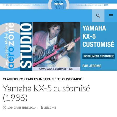
Recherche
Aerozone JMJ
ALLER
MENU
AU
PRINCI
CONTENU
CLAVIERS PORTABLES
,
INSTRUMENT CUSTOMISÉ
Yamaha KX-5 customisé
(1986)
10 NOVEMBRE 2014
JÉRÔME