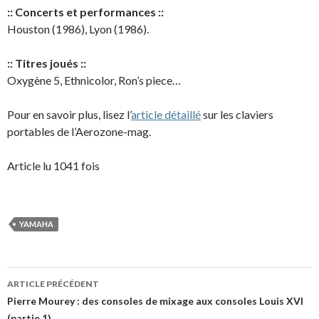
:: Concerts et performances ::
Houston (1986), Lyon (1986).
:: Titres joués ::
Oxygène 5, Ethnicolor, Ron’s piece…
Pour en savoir plus, lisez l’
article détaillé
sur les claviers
portables de l’Aerozone-mag.
Article lu 1041 fois
YAMAHA
Navigation
ARTICLE PRÉCÉDENT
des
Pierre Mourey : des consoles de mixage aux consoles Louis XVI
(partie 1)