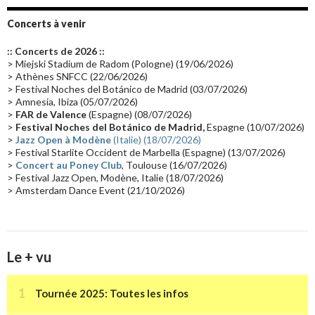
Groupe de Recherche Musicale
(18)
France 2
(18)
Concerts à venir
Europe en concert
(17)
Critique
(17)
Coffret
(17)
Chronologie
(16)
:: Concerts de 2026 ::
Passages radio
(16)
Vidéo Jarrecast
(16)
Synthé 80's
(16)
> Miejski Stadium de Radom (Pologne) (19/06/2026)
> Athènes SNFCC (22/06/2026)
Les concerts en Chine
(16)
Cinéma
(16)
Houston
(15)
Lyon
(15)
> Festival Noches del Botánico de Madrid (03/07/2026)
> Amnesia, Ibiza (05/07/2026)
Synthé Roland
(15)
Belgique
(15)
Récompense
(14)
>
FAR de Valence
(Espagne) (08/07/2026)
Collaborations 70's
(14)
Astronomie
(14)
France Inter
(14)
>
Festival Noches del Botánico de Madrid,
Espagne (10/07/2026)
>
Jazz Open à Modène
(Italie) (18/07/2026)
Tournée 2025
(14)
2024
(14)
Chine
(13)
> Festival Starlite Occident de Marbella (Espagne) (13/07/2026)
>
Concert au Poney Club
, Toulouse (16/07/2026)
> Festival Jazz Open, Modène, Italie (18/07/2026)
> Amsterdam Dance Event (21/10/2026)
Le + vu