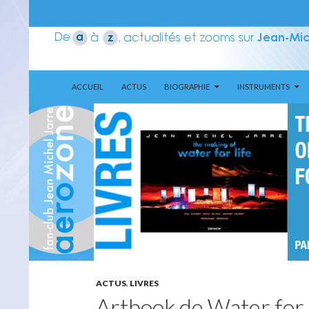
ALLER AU CONTENU
Recherche
Aerozone JMJ
ACCUEIL
ACTUS
BIOGRAPHIE
INSTRUMENTS
ACTUS
,
LIVRES
Artbook de Water for 