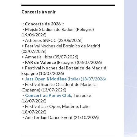
Tournée 2010
(25)
Zoolook
(23)
Promo 2019
(23)
Avant "Oxygène"
(23)
Concerts à venir
Equinoxe
(21)
Vinyle
(21)
:: Concerts de 2026 ::
Emissions 2010
(21)
Disques rares
(20)
> Miejski Stadium de Radom (Pologne)
(19/06/2026)
Synthé 70's
(20)
Album instrumental
(20)
> Athènes SNFCC (22/06/2026)
> Festival Noches del Botánico de Madrid
Claviériste
(19)
Groupe de Recherche Musicale
(18)
(03/07/2026)
France 2
(18)
Europe en concert
(17)
> Amnesia, Ibiza (05/07/2026)
>
FAR de Valence
(Espagne) (08/07/2026)
Critique
(17)
Coffret
(17)
Chronologie
(16)
>
Festival Noches del Botánico de Madrid,
Passages radio
(16)
Vidéo Jarrecast
(16)
Espagne (10/07/2026)
>
Jazz Open à Modène
(Italie) (18/07/2026)
Synthé 80's
(16)
Les concerts en Chine
(16)
> Festival Starlite Occident de Marbella
(Espagne) (13/07/2026)
Cinéma
(16)
Houston
(15)
Lyon
(15)
>
Concert au Poney Club
, Toulouse
Synthé Roland
(15)
Belgique
(15)
(16/07/2026)
> Festival Jazz Open, Modène, Italie
Récompense
(14)
Collaborations 70's
(14)
(18/07/2026)
> Amsterdam Dance Event (21/10/2026)
Astronomie
(14)
France Inter
(14)
Tournée 2025
(14)
2024
(14)
Chine
(13)