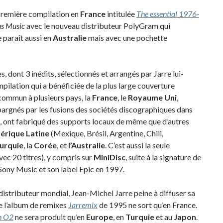
 première compilation en
France
intitulée
The essential 1976-
us Music
avec le nouveau distributeur PolyGram qui
 paraît aussi en
Australie
mais avec une pochette
, dont 3 inédits, sélectionnés et arrangés par Jarre lui-
pilation qui a bénéficiée de la plus large couverture
ommun à plusieurs pays, la
France
, le
Royaume Uni
,
pargnés par les fusions des sociétés discographiques dans
, ont fabriqué des supports locaux de même que d’autres
érique Latine
(Mexique, Brésil, Argentine, Chili,
urquie
, la
Corée
, et
l’Australie
. C’est aussi la seule
vec 20 titres), y compris sur
MiniDisc
, suite à la signature de
ony Music et son label Epic en 1997.
distributeur mondial, Jean-Michel Jarre peine à diffuser sa
e l’album de remixes
Jarremix
de 1995 ne sort qu’en France.
h O2
ne sera produit qu’en
Europe
, en
Turquie
et au
Japon
.