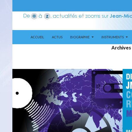
ALLER AU CONTENU
Recherche
Aerozone JMJ
ACCUEIL
ACTUS
BIOGRAPHIE
INSTRUMENTS
Archives