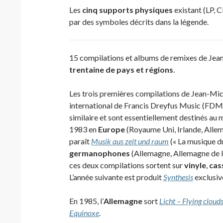
Les
cinq supports physiques
existant (LP, C
par des symboles décrits dans la légende.
15 compilations et albums de remixes de Jean
trentaine de pays et régions
.
Les trois premières compilations de Jean-Mich
international de Francis Dreyfus Music (FDM),
similaire et sont essentiellement destinés au
1983 en
Europe
(Royaume Uni, Irlande, Allem
paraît
Musik aus zeit und raum
(« La musique du
germanophones
(Allemagne, Allemagne de l’
ces deux compilations sortent sur
vinyle
,
cas
L’année suivante est produit
Synthesis
exclusi
En 1985, l’
Allemagne
sort
Licht – Flying cloud
Equinoxe
.