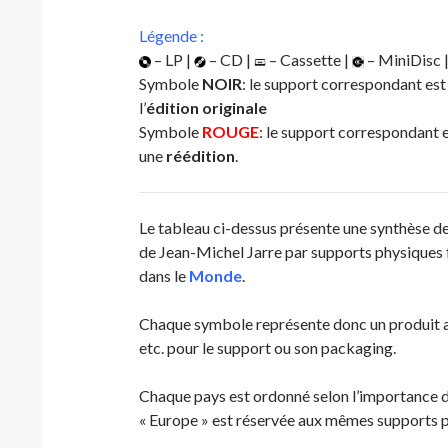
Légende :
– LP |
– CD |
– Cassette |
– MiniDisc 
Symbole
NOIR
: le support correspondant est 
l’
édition originale
Symbole
ROUGE
: le support correspondant e
une
réédition
.
Le tableau ci-dessus présente une synthèse d
de Jean-Michel Jarre par supports physiques 
dans le
Monde
.
Chaque symbole représente donc un produit au
etc. pour le support ou son packaging.
Chaque pays est ordonné selon l’importance de
« Europe » est réservée aux mêmes supports p