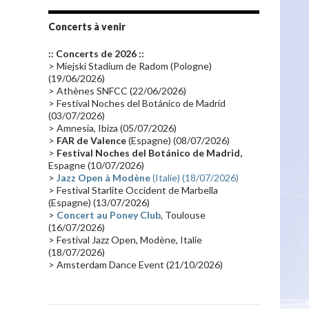
Tournée 2010
(25)
Zoolook
(23)
Promo 2019
(23)
Avant "Oxygène"
(23)
Concerts à venir
Equinoxe
(21)
Vinyle
(21)
:: Concerts de 2026 ::
Emissions 2010
(21)
Disques rares
(20)
> Miejski Stadium de Radom (Pologne)
(19/06/2026)
Synthé 70's
(20)
Album instrumental
(20)
> Athènes SNFCC (22/06/2026)
> Festival Noches del Botánico de Madrid
Claviériste
(19)
Groupe de Recherche Musicale
(18)
(03/07/2026)
France 2
(18)
Europe en concert
(17)
> Amnesia, Ibiza (05/07/2026)
>
FAR de Valence
(Espagne) (08/07/2026)
Critique
(17)
Coffret
(17)
Chronologie
(16)
>
Festival Noches del Botánico de Madrid,
Passages radio
(16)
Vidéo Jarrecast
(16)
Espagne (10/07/2026)
>
Jazz Open à Modène
(Italie) (18/07/2026)
Synthé 80's
(16)
Les concerts en Chine
(16)
> Festival Starlite Occident de Marbella
(Espagne) (13/07/2026)
Cinéma
(16)
Houston
(15)
Lyon
(15)
>
Concert au Poney Club
, Toulouse
Synthé Roland
(15)
Belgique
(15)
(16/07/2026)
> Festival Jazz Open, Modène, Italie
Récompense
(14)
Collaborations 70's
(14)
(18/07/2026)
> Amsterdam Dance Event (21/10/2026)
Astronomie
(14)
France Inter
(14)
Tournée 2025
(14)
2024
(14)
Chine
(13)