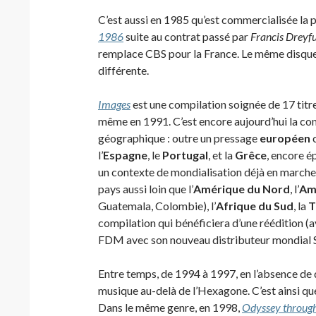
C’est aussi en 1985 qu’est commercialisée la
1986
suite au contrat passé par
Francis Dreyf
remplace CBS pour la France. Le même disque
différente.
Images
est une compilation soignée de 17 titres
même en 1991. C’est encore aujourd’hui la com
géographique : outre un pressage
européen
c
l’
Espagne
, le
Portugal
, et la
Grêce
, encore é
un contexte de mondialisation déjà en marche
pays aussi loin que l’
Amérique du Nord
, l’
Am
Guatemala, Colombie), l’
Afrique du Sud
, la
T
compilation qui bénéficiera d’une réédition (a
FDM avec son nouveau distributeur mondial S
Entre temps, de 1994 à 1997, en l’absence de 
musique au-delà de l’Hexagone. C’est ainsi qu
Dans le même genre, en 1998,
Odyssey throug