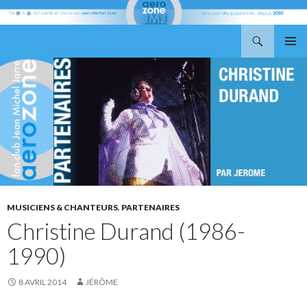
Recherche
Aerozone JMJ
ALLER
MENU
AU
PRINCI
CONTENU
MUSICIENS & CHANTEURS
,
PARTENAIRES
Christine Durand (1986-
1990)
8 AVRIL 2014
JÉRÔME