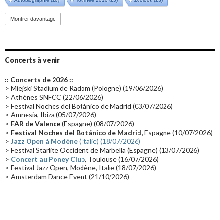
Autobiographie
(26)
Tournée 2010
(25)
Zoolook
(23)
Promo 2019
(23)
Avant "Oxygène"
(23)
Equinoxe
(21)
Vinyle
(21)
Montrer davantage
Emissions 2010
(21)
Disques rares
(20)
Synthé 70's
(20)
Album instrumental
(20)
Claviériste
(19)
Groupe de Recherche Musicale
(18)
France 2
(18)
Concerts à venir
Europe en concert
(17)
Critique
(17)
Coffret
(17)
Chronologie
(16)
:: Concerts de 2026 ::
Passages radio
(16)
Vidéo Jarrecast
(16)
Synthé 80's
(16)
> Miejski Stadium de Radom (Pologne) (19/06/2026)
> Athènes SNFCC (22/06/2026)
Les concerts en Chine
(16)
Cinéma
(16)
Houston
(15)
Lyon
(15)
> Festival Noches del Botánico de Madrid (03/07/2026)
> Amnesia, Ibiza (05/07/2026)
Synthé Roland
(15)
Belgique
(15)
Récompense
(14)
>
FAR de Valence
(Espagne) (08/07/2026)
Collaborations 70's
(14)
Astronomie
(14)
France Inter
(14)
>
Festival Noches del Botánico de Madrid,
Espagne (10/07/2026)
>
Jazz Open à Modène
(Italie) (18/07/2026)
Tournée 2025
(14)
2024
(14)
Chine
(13)
> Festival Starlite Occident de Marbella (Espagne) (13/07/2026)
>
Concert au Poney Club
, Toulouse (16/07/2026)
> Festival Jazz Open, Modène, Italie (18/07/2026)
> Amsterdam Dance Event (21/10/2026)