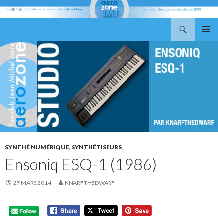
Recherche
Aerozone JMJ
ALLER
MENU
AU
PRINCI
CONTENU
SYNTHÉ NUMÉRIQUE
,
SYNTHÉTISEURS
Ensoniq ESQ-1 (1986)
27 MARS 2014
KNARFTHEDWARF