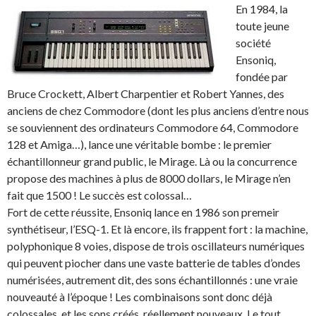
En 1984, la
toute jeune
société
Ensoniq,
fondée par
Bruce Crockett, Albert Charpentier et Robert Yannes, des
anciens de chez Commodore (dont les plus anciens d’entre nous
se souviennent des ordinateurs Commodore 64, Commodore
128 et Amiga…), lance une véritable bombe : le premier
échantillonneur grand public, le Mirage. Là ou la concurrence
propose des machines à plus de 8000 dollars, le Mirage n’en
fait que 1500 ! Le succès est colossal…
Fort de cette réussite, Ensoniq lance en 1986 son premeir
synthétiseur, l’ESQ-1. Et là encore, ils frappent fort : la machine,
polyphonique 8 voies, dispose de trois oscillateurs numériques
qui peuvent piocher dans une vaste batterie de tables d’ondes
numérisées, autrement dit, des sons échantillonnés : une vraie
nouveauté à l’époque ! Les combinaisons sont donc déjà
colossales, et les sons créés, réellement nouveaux. Le tout