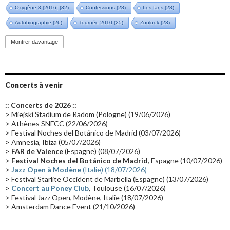
Oxygène 3 [2016]
(32)
Confessions
(28)
Les fans
(28)
Autobiographie
(26)
Tournée 2010
(25)
Zoolook
(23)
Promo 2019
(23)
Avant "Oxygène"
(23)
Equinoxe
(21)
Vinyle
(21)
Montrer davantage
Emissions 2010
(21)
Disques rares
(20)
Synthé 70's
(20)
Album instrumental
(20)
Claviériste
(19)
Groupe de Recherche Musicale
(18)
France 2
(18)
Concerts à venir
Europe en concert
(17)
Critique
(17)
Coffret
(17)
Chronologie
(16)
:: Concerts de 2026 ::
Passages radio
(16)
Vidéo Jarrecast
(16)
Synthé 80's
(16)
> Miejski Stadium de Radom (Pologne) (19/06/2026)
> Athènes SNFCC (22/06/2026)
Les concerts en Chine
(16)
Cinéma
(16)
Houston
(15)
Lyon
(15)
> Festival Noches del Botánico de Madrid (03/07/2026)
> Amnesia, Ibiza (05/07/2026)
Synthé Roland
(15)
Belgique
(15)
Récompense
(14)
>
FAR de Valence
(Espagne) (08/07/2026)
Collaborations 70's
(14)
Astronomie
(14)
France Inter
(14)
>
Festival Noches del Botánico de Madrid,
Espagne (10/07/2026)
>
Jazz Open à Modène
(Italie) (18/07/2026)
Tournée 2025
(14)
2024
(14)
Chine
(13)
> Festival Starlite Occident de Marbella (Espagne) (13/07/2026)
>
Concert au Poney Club
, Toulouse (16/07/2026)
> Festival Jazz Open, Modène, Italie (18/07/2026)
> Amsterdam Dance Event (21/10/2026)