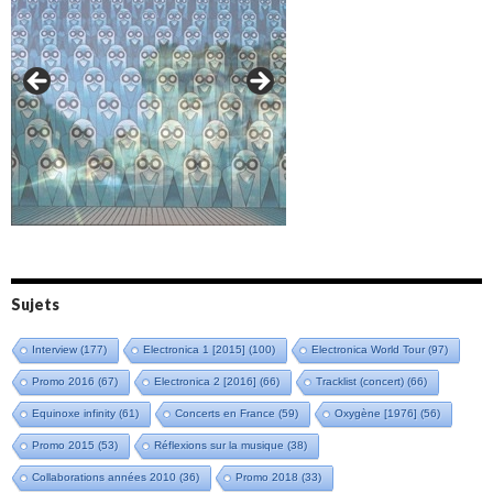
Amazônia (2021)
Oxymore (2022)
Versailles 400 (2024)
Live in Bratislava (2025)
Sujets
Interview
(177)
Electronica 1 [2015]
(100)
Electronica World Tour
(97)
Promo 2016
(67)
Electronica 2 [2016]
(66)
Tracklist (concert)
(66)
Equinoxe infinity
(61)
Concerts en France
(59)
Oxygène [1976]
(56)
Promo 2015
(53)
Réflexions sur la musique
(38)
Collaborations années 2010
(36)
Promo 2018
(33)