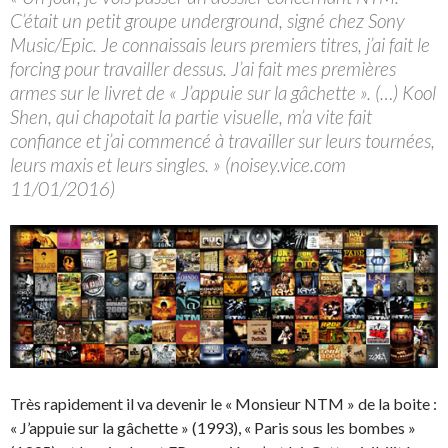
C’était un petit groupe underground, signé chez Sony
Music/Epic. Je connaissais leurs premiers titres, j’ai fait le
forcing pour travailler dessus. J’ai fait mes premières
armes sur le livret de « J’appuie sur la gâchette ». (…) Kool
Shen, qui chapotait la partie visuelle, m’a vite fait
confiance et j’ai commencé à travailler sur leurs tournées,
leurs maxis et leurs singles. » (noisey.vice.com
11/01/2016)
Très rapidement il va devenir le « Monsieur NTM » de la boite :
« J’appuie sur la gâchette » (1993), « Paris sous les bombes »