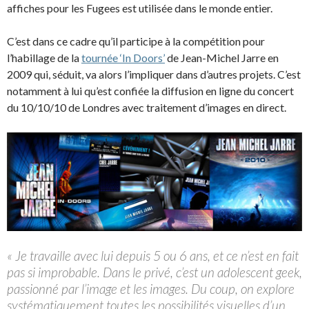
affiches pour les Fugees est utilisée dans le monde entier.
C’est dans ce cadre qu’il participe à la compétition pour
l’habillage de la
tournée ‘In Doors’
de Jean-Michel Jarre en
2009 qui, séduit, va alors l’impliquer dans d’autres projets. C’est
notamment à lui qu’est confiée la diffusion en ligne du concert
du 10/10/10 de Londres avec traitement d’images en direct.
« Je travaille avec lui depuis 5 ou 6 ans, et ce n’est en fait
pas si improbable. Dans le privé, c’est un adolescent geek,
passionné par l’image et les images. Du coup, on explore
systématiquement toutes les possibilités visuelles d’un