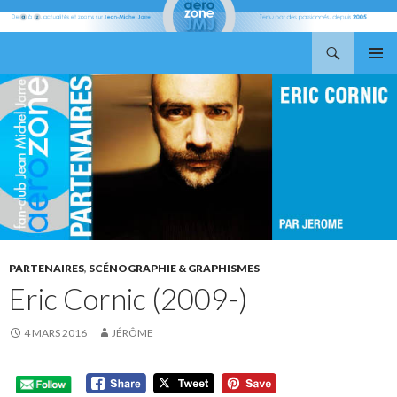
Recherche
Aerozone JMJ
ALLER
MENU
AU
PRINCI
CONTENU
PARTENAIRES
,
SCÉNOGRAPHIE & GRAPHISMES
Eric Cornic (2009-)
4 MARS 2016
JÉRÔME