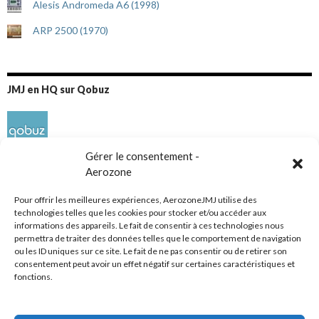
Alesis Andromeda A6 (1998)
ARP 2500 (1970)
JMJ en HQ sur Qobuz
Gérer le consentement -
Aerozone
Pour offrir les meilleures expériences, AerozoneJMJ utilise des
technologies telles que les cookies pour stocker et/ou accéder aux
informations des appareils. Le fait de consentir à ces technologies nous
Réseaux sociaux
permettra de traiter des données telles que le comportement de navigation
ou les ID uniques sur ce site. Le fait de ne pas consentir ou de retirer son
consentement peut avoir un effet négatif sur certaines caractéristiques et
fonctions.