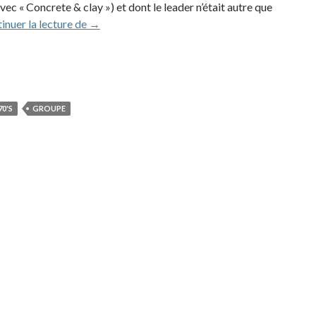
c « Concrete & clay ») et dont le leader n’était autre que
Bill & Buster (1974)
inuer la lecture de
→
0'S
GROUPE