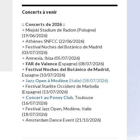
Tournée 2010
(25)
Zoolook
(23)
Promo 2019
(23)
Avant "Oxygène"
(23)
Concerts à venir
Equinoxe
(21)
Vinyle
(21)
:: Concerts de 2026 ::
Emissions 2010
(21)
Disques rares
(20)
> Miejski Stadium de Radom (Pologne)
(19/06/2026)
Synthé 70's
(20)
Album instrumental
(20)
> Athènes SNFCC (22/06/2026)
> Festival Noches del Botánico de Madrid
Claviériste
(19)
Groupe de Recherche Musicale
(18)
(03/07/2026)
France 2
(18)
Europe en concert
(17)
> Amnesia, Ibiza (05/07/2026)
>
FAR de Valence
(Espagne) (08/07/2026)
Critique
(17)
Coffret
(17)
Chronologie
(16)
>
Festival Noches del Botánico de Madrid,
Passages radio
(16)
Vidéo Jarrecast
(16)
Espagne (10/07/2026)
>
Jazz Open à Modène
(Italie) (18/07/2026)
Synthé 80's
(16)
Les concerts en Chine
(16)
> Festival Starlite Occident de Marbella
(Espagne) (13/07/2026)
Cinéma
(16)
Houston
(15)
Lyon
(15)
>
Concert au Poney Club
, Toulouse
Synthé Roland
(15)
Belgique
(15)
(16/07/2026)
> Festival Jazz Open, Modène, Italie
Récompense
(14)
Collaborations 70's
(14)
(18/07/2026)
> Amsterdam Dance Event (21/10/2026)
Astronomie
(14)
France Inter
(14)
Tournée 2025
(14)
2024
(14)
Chine
(13)