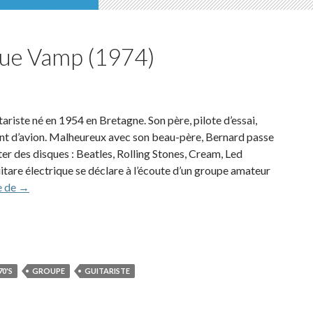
lue Vamp (1974)
ariste né en 1954 en Bretagne. Son père, pilote d’essai,
ent d’avion. Malheureux avec son beau-père, Bernard passe
r des disques : Beatles, Rolling Stones, Cream, Led
tare électrique se déclare à l’écoute d’un groupe amateur
Bernard Madelin et Blue Vamp (1974)
e de
→
0'S
GROUPE
GUITARISTE