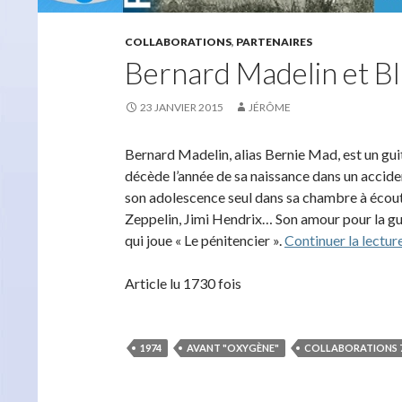
COLLABORATIONS
,
PARTENAIRES
Bernard Madelin et B
23 JANVIER 2015
JÉRÔME
Bernard Madelin, alias Bernie Mad, est un guit
décède l’année de sa naissance dans un accid
son adolescence seul dans sa chambre à écoute
Zeppelin, Jimi Hendrix… Son amour pour la gui
qui joue « Le pénitencier ».
Continuer la lectur
Article lu 1730 fois
1974
AVANT "OXYGÈNE"
COLLABORATIONS 7