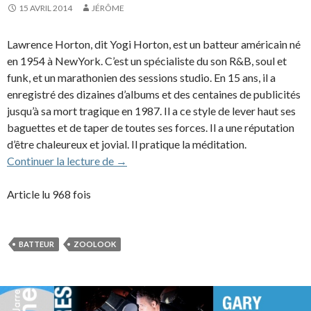
15 AVRIL 2014
JÉRÔME
Lawrence Horton, dit Yogi Horton, est un batteur américain né
en 1954 à NewYork. C’est un spécialiste du son R&B, soul et
funk, et un marathonien des sessions studio. En 15 ans, il a
enregistré des dizaines d’albums et des centaines de publicités
jusqu’à sa mort tragique en 1987. Il a ce style de lever haut ses
baguettes et de taper de toutes ses forces. Il a une réputation
d’être chaleureux et jovial. Il pratique la méditation.
Yogi Horton (1984)
Continuer la lecture de
→
Article lu 968 fois
BATTEUR
ZOOLOOK