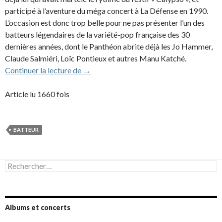
participé à l’aventure du méga concert à La Défense en 1990.
L’occasion est donc trop belle pour ne pas présenter l’un des
batteurs légendaires de la variété-pop française des 30
dernières années, dont le Panthéon abrite déjà les Jo Hammer,
Claude Salmiéri, Loïc Pontieux et autres Manu Katché.
Christophe Deschamps, de JJG à JMJ
Continuer la lecture de
→
Article lu 1660 fois
BATTEUR
Rechercher :
Albums et concerts