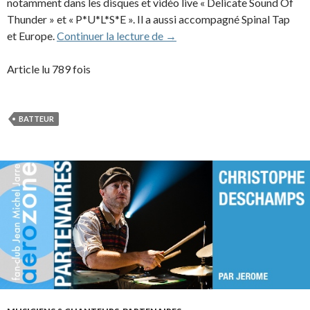
notamment dans les disques et vidéo live « Delicate Sound Of
Thunder » et « P*U*L*S*E ». Il a aussi accompagné Spinal Tap
Gary Wallis (1999-2000)
et Europe.
Continuer la lecture de
→
Article lu 789 fois
BATTEUR