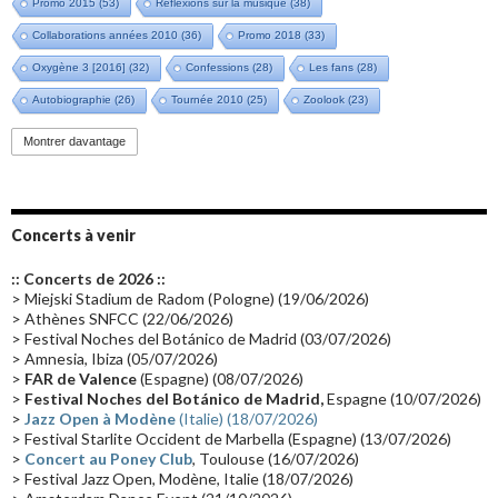
Promo 2015
(53)
Réflexions sur la musique
(38)
Collaborations années 2010
(36)
Promo 2018
(33)
Oxygène 3 [2016]
(32)
Confessions
(28)
Les fans
(28)
Autobiographie
(26)
Tournée 2010
(25)
Zoolook
(23)
Promo 2019
(23)
Avant "Oxygène"
(23)
Equinoxe
(21)
Vinyle
(21)
Montrer davantage
Emissions 2010
(21)
Disques rares
(20)
Synthé 70's
(20)
Album instrumental
(20)
Claviériste
(19)
Groupe de Recherche Musicale
(18)
France 2
(18)
Concerts à venir
Europe en concert
(17)
Critique
(17)
Coffret
(17)
Chronologie
(16)
:: Concerts de 2026 ::
Passages radio
(16)
Vidéo Jarrecast
(16)
Synthé 80's
(16)
> Miejski Stadium de Radom (Pologne) (19/06/2026)
> Athènes SNFCC (22/06/2026)
Les concerts en Chine
(16)
Cinéma
(16)
Houston
(15)
Lyon
(15)
> Festival Noches del Botánico de Madrid (03/07/2026)
> Amnesia, Ibiza (05/07/2026)
Synthé Roland
(15)
Belgique
(15)
Récompense
(14)
>
FAR de Valence
(Espagne) (08/07/2026)
Collaborations 70's
(14)
Astronomie
(14)
France Inter
(14)
>
Festival Noches del Botánico de Madrid,
Espagne (10/07/2026)
>
Jazz Open à Modène
(Italie) (18/07/2026)
Tournée 2025
(14)
2024
(14)
Chine
(13)
> Festival Starlite Occident de Marbella (Espagne) (13/07/2026)
>
Concert au Poney Club
, Toulouse (16/07/2026)
> Festival Jazz Open, Modène, Italie (18/07/2026)