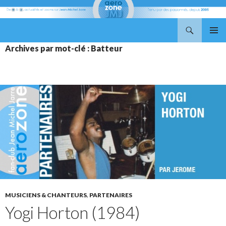
Recherche
Aerozone JMJ
ALLER
MENU
Archives par mot-clé : Batteur
AU
PRINCI
CONTENU
MUSICIENS & CHANTEURS
,
PARTENAIRES
Yogi Horton (1984)