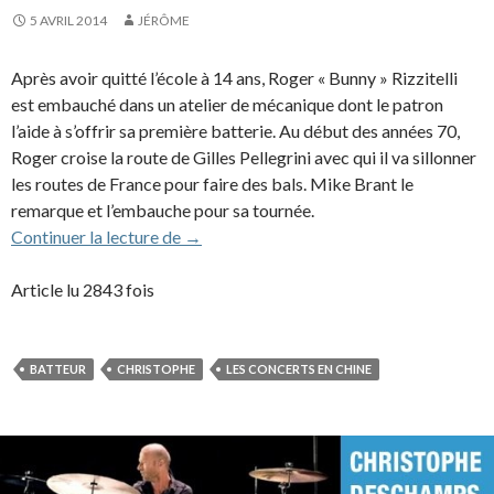
5 AVRIL 2014
JÉRÔME
Après avoir quitté l’école à 14 ans, Roger « Bunny » Rizzitelli
est embauché dans un atelier de mécanique dont le patron
l’aide à s’offrir sa première batterie. Au début des années 70,
Roger croise la route de Gilles Pellegrini avec qui il va sillonner
les routes de France pour faire des bals. Mike Brant le
remarque et l’embauche pour sa tournée.
Roger « Bunny » Rizzitelli (1981-1982)
Continuer la lecture de
→
Article lu 2843 fois
BATTEUR
CHRISTOPHE
LES CONCERTS EN CHINE