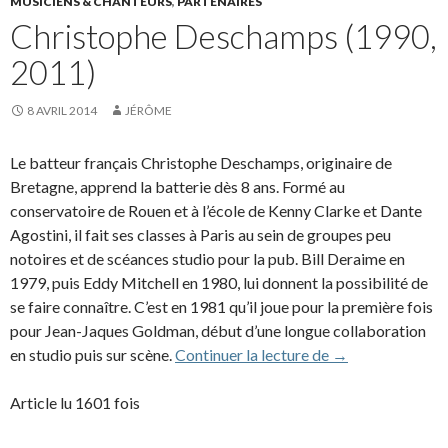
MUSICIENS & CHANTEURS
,
PARTENAIRES
Christophe Deschamps (1990,
2011)
8 AVRIL 2014
JÉRÔME
Le batteur français Christophe Deschamps, originaire de
Bretagne, apprend la batterie dès 8 ans. Formé au
conservatoire de Rouen et à l’école de Kenny Clarke et Dante
Agostini, il fait ses classes à Paris au sein de groupes peu
notoires et de scéances studio pour la pub. Bill Deraime en
1979, puis Eddy Mitchell en 1980, lui donnent la possibilité de
se faire connaître. C’est en 1981 qu’il joue pour la première fois
pour Jean-Jaques Goldman, début d’une longue collaboration
Christophe Desc
en studio puis sur scène.
Continuer la lecture de
→
Article lu 1601 fois