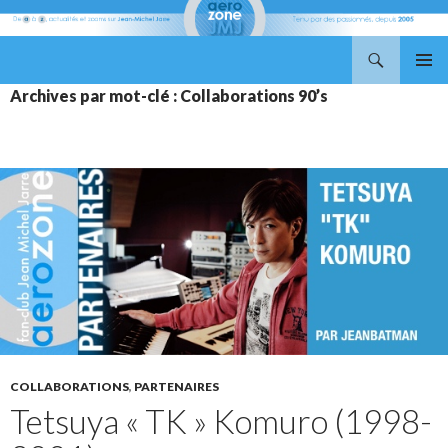
Recherche
Aerozone JMJ
ALLER
MENU
Archives par mot-clé : Collaborations 90’s
AU
PRINCI
CONTENU
COLLABORATIONS
,
PARTENAIRES
Tetsuya « TK » Komuro (1998-