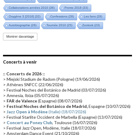
Collaborations années 2010
(36)
Promo 2018
(33)
Oxygène 3 [2016]
(32)
Confessions
(28)
Les fans
(28)
Autobiographie
(26)
Tournée 2010
(25)
Zoolook
(23)
Promo 2019
(23)
Avant "Oxygène"
(23)
Equinoxe
(21)
Vinyle
(21)
Montrer davantage
Emissions 2010
(21)
Disques rares
(20)
Synthé 70's
(20)
Album instrumental
(20)
Claviériste
(19)
Groupe de Recherche Musicale
(18)
France 2
(18)
Concerts à venir
Europe en concert
(17)
Critique
(17)
Coffret
(17)
Chronologie
(16)
:: Concerts de 2026 ::
Passages radio
(16)
Vidéo Jarrecast
(16)
Synthé 80's
(16)
> Miejski Stadium de Radom (Pologne) (19/06/2026)
> Athènes SNFCC (22/06/2026)
Les concerts en Chine
(16)
Cinéma
(16)
Houston
(15)
Lyon
(15)
> Festival Noches del Botánico de Madrid (03/07/2026)
> Amnesia, Ibiza (05/07/2026)
Synthé Roland
(15)
Belgique
(15)
Récompense
(14)
>
FAR de Valence
(Espagne) (08/07/2026)
Collaborations 70's
(14)
Astronomie
(14)
France Inter
(14)
>
Festival Noches del Botánico de Madrid,
Espagne (10/07/2026)
>
Jazz Open à Modène
(Italie) (18/07/2026)
Tournée 2025
(14)
2024
(14)
Chine
(13)
> Festival Starlite Occident de Marbella (Espagne) (13/07/2026)
>
Concert au Poney Club
, Toulouse (16/07/2026)
> Festival Jazz Open, Modène, Italie (18/07/2026)
> Amsterdam Dance Event (21/10/2026)