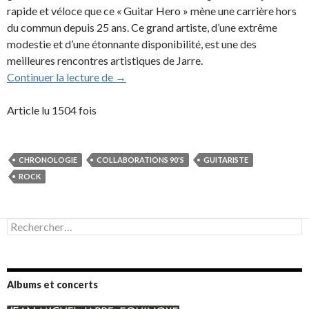
rapide et véloce que ce « Guitar Hero » mène une carrière hors
du commun depuis 25 ans. Ce grand artiste, d’une extrême
modestie et d’une étonnante disponibilité, est une des
meilleures rencontres artistiques de Jarre.
Patrick Rondat (1993-2005)
Continuer la lecture de
→
Article lu 1504 fois
CHRONOLOGIE
COLLABORATIONS 90'S
GUITARISTE
ROCK
Rechercher :
Albums et concerts