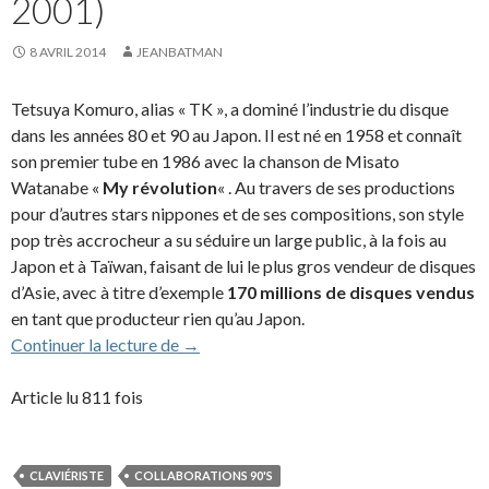
2001)
8 AVRIL 2014
JEANBATMAN
Tetsuya Komuro, alias « TK », a dominé l’industrie du disque
dans les années 80 et 90 au Japon. Il est né en 1958 et connaît
son premier tube en 1986 avec la chanson de Misato
Watanabe «
My révolution
« . Au travers de ses productions
pour d’autres stars nippones et de ses compositions, son style
pop très accrocheur a su séduire un large public, à la fois au
Japon et à Taïwan, faisant de lui le plus gros vendeur de disques
d’Asie, avec à titre d’exemple
170 millions de disques vendus
en tant que producteur rien qu’au Japon.
Tetsuya « TK » Komuro (1998-2001)
Continuer la lecture de
→
Article lu 811 fois
CLAVIÉRISTE
COLLABORATIONS 90'S