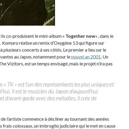
 Ils co-produisent le mini-album «
Together now
« , dans le
 Komuro réalise un remix d’Oxygène 13 qui figure sur
 plusieurs concerts à ses côtés. Le premier a lieu sur le
uivantes au Japon, notamment pour le
nouvel an 2001
. Un
e Vizitors, est un temps envisagé, mais le projet n’ira pas
 « TK » est l’un des représentants les plus uniques et
d’hui. Il est le musicien du Japon d’aujourd’hui.
t d’avant-garde avec des mélodies, il crée de
e l’artiste commence à décliner au tournant des années
frais colossaux, un imbroglio judiciaire qui le met en cause