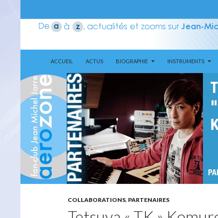
ALLER AU CONTENU
Recherche
Aerozone JMJ
ACCUEIL
ACTUS
BIOGRAPHIE
INSTRUMENTS
COLLABORATIONS
,
PARTENAIRES
Tetsuya « TK » Komur