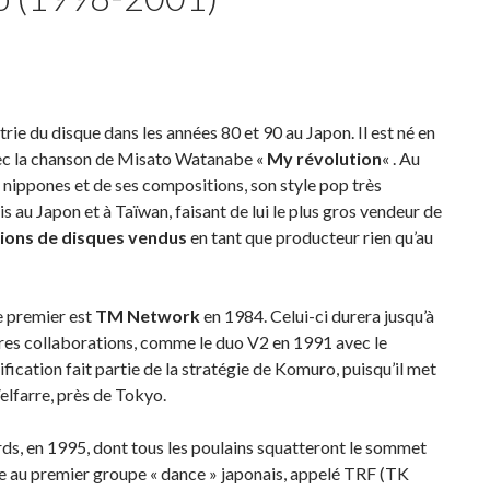
rie du disque dans les années 80 et 90 au Japon. Il est né en
ec la chanson de Misato Watanabe «
My révolution
« . Au
 nippones et de ses compositions, son style pop très
is au Japon et à Taïwan, faisant de lui le plus gros vendeur de
lions de disques vendus
en tant que producteur rien qu’au
le premier est
TM Network
en 1984. Celui-ci durera jusqu’à
res collaborations, comme le duo V2 en 1991 avec le
ication fait partie de la stratégie de Komuro, puisqu’il met
Velfarre, près de Tokyo.
s, en 1995, dont tous les poulains squatteront le sommet
ipe au premier groupe « dance » japonais, appelé TRF (TK