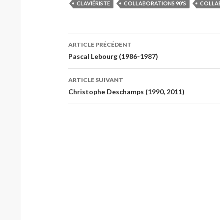
CLAVIÉRISTE
COLLABORATIONS 90'S
COLLAB
Navigation
ARTICLE PRÉCÉDENT
des
Pascal Lebourg (1986-1987)
articles
ARTICLE SUIVANT
Christophe Deschamps (1990, 2011)