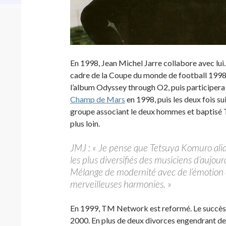
En 1998, Jean Michel Jarre collabore avec lui.
cadre de la Coupe du monde de football 1998.
l’album Odyssey through O2, puis participera à
Champ de Mars
en 1998, puis les deux fois s
groupe associant le deux hommes et baptisé Th
plus loin.
JMJ : « Je pense que Tetsuya Komuro alias
les plus diversifiés des musiciens d’aujour
Mélange de modernité avec de l’émotion e
merveilleuses harmonies. »
En 1999, TM Network est reformé. Le succès d
2000. En plus de deux divorces engendrant des 