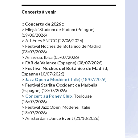
Tournée 2010
(25)
Zoolook
(23)
Promo 2019
(23)
Avant "Oxygène"
(23)
Concerts à venir
Equinoxe
(21)
Vinyle
(21)
:: Concerts de 2026 ::
Emissions 2010
(21)
Disques rares
(20)
> Miejski Stadium de Radom (Pologne)
(19/06/2026)
Synthé 70's
(20)
Album instrumental
(20)
> Athènes SNFCC (22/06/2026)
> Festival Noches del Botánico de Madrid
Claviériste
(19)
Groupe de Recherche Musicale
(18)
(03/07/2026)
France 2
(18)
Europe en concert
(17)
> Amnesia, Ibiza (05/07/2026)
>
FAR de Valence
(Espagne) (08/07/2026)
Critique
(17)
Coffret
(17)
Chronologie
(16)
>
Festival Noches del Botánico de Madrid,
Passages radio
(16)
Vidéo Jarrecast
(16)
Espagne (10/07/2026)
>
Jazz Open à Modène
(Italie) (18/07/2026)
Synthé 80's
(16)
Les concerts en Chine
(16)
> Festival Starlite Occident de Marbella
(Espagne) (13/07/2026)
Cinéma
(16)
Houston
(15)
Lyon
(15)
>
Concert au Poney Club
, Toulouse
Synthé Roland
(15)
Belgique
(15)
(16/07/2026)
> Festival Jazz Open, Modène, Italie
Récompense
(14)
Collaborations 70's
(14)
(18/07/2026)
> Amsterdam Dance Event (21/10/2026)
Astronomie
(14)
France Inter
(14)
Tournée 2025
(14)
2024
(14)
Chine
(13)