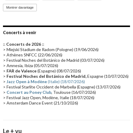
Promo 2019
(23)
Avant "Oxygène"
(23)
Equinoxe
(21)
Vinyle
(21)
Montrer davantage
Emissions 2010
(21)
Disques rares
(20)
Synthé 70's
(20)
Album instrumental
(20)
Claviériste
(19)
Groupe de Recherche Musicale
(18)
France 2
(18)
Concerts à venir
Europe en concert
(17)
Critique
(17)
Coffret
(17)
Chronologie
(16)
:: Concerts de 2026 ::
Passages radio
(16)
Vidéo Jarrecast
(16)
Synthé 80's
(16)
> Miejski Stadium de Radom (Pologne) (19/06/2026)
> Athènes SNFCC (22/06/2026)
Les concerts en Chine
(16)
Cinéma
(16)
Houston
(15)
Lyon
(15)
> Festival Noches del Botánico de Madrid (03/07/2026)
> Amnesia, Ibiza (05/07/2026)
Synthé Roland
(15)
Belgique
(15)
Récompense
(14)
>
FAR de Valence
(Espagne) (08/07/2026)
Collaborations 70's
(14)
Astronomie
(14)
France Inter
(14)
>
Festival Noches del Botánico de Madrid,
Espagne (10/07/2026)
>
Jazz Open à Modène
(Italie) (18/07/2026)
Tournée 2025
(14)
2024
(14)
Chine
(13)
> Festival Starlite Occident de Marbella (Espagne) (13/07/2026)
>
Concert au Poney Club
, Toulouse (16/07/2026)
> Festival Jazz Open, Modène, Italie (18/07/2026)
> Amsterdam Dance Event (21/10/2026)
Le + vu