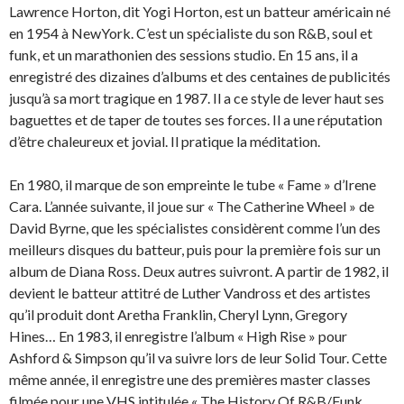
Lawrence Horton, dit Yogi Horton, est un batteur américain né
en 1954 à NewYork. C’est un spécialiste du son R&B, soul et
funk, et un marathonien des sessions studio. En 15 ans, il a
enregistré des dizaines d’albums et des centaines de publicités
jusqu’à sa mort tragique en 1987. Il a ce style de lever haut ses
baguettes et de taper de toutes ses forces. Il a une réputation
d’être chaleureux et jovial. Il pratique la méditation.
En 1980, il marque de son empreinte le tube « Fame » d’Irene
Cara. L’année suivante, il joue sur « The Catherine Wheel » de
David Byrne, que les spécialistes considèrent comme l’un des
meilleurs disques du batteur, puis pour la première fois sur un
album de Diana Ross. Deux autres suivront. A partir de 1982, il
devient le batteur attitré de Luther Vandross et des artistes
qu’il produit dont Aretha Franklin, Cheryl Lynn, Gregory
Hines… En 1983, il enregistre l’album « High Rise » pour
Ashford & Simpson qu’il va suivre lors de leur Solid Tour. Cette
même année, il enregistre une des premières master classes
filmée pour une VHS intitulée « The History Of R&B/Funk