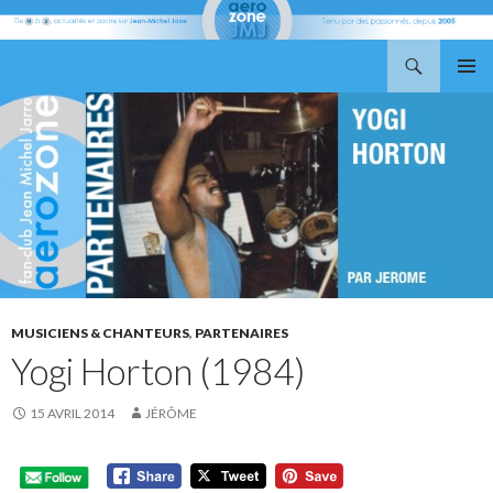
Recherche
Aerozone JMJ
ALLER
MENU
AU
PRINCI
CONTENU
MUSICIENS & CHANTEURS
,
PARTENAIRES
Yogi Horton (1984)
15 AVRIL 2014
JÉRÔME