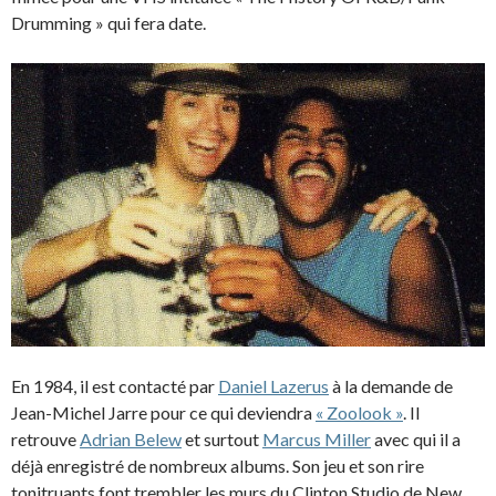
Drumming » qui fera date.
En 1984, il est contacté par
Daniel Lazerus
à la demande de
Jean-Michel Jarre pour ce qui deviendra
« Zoolook »
. Il
retrouve
Adrian Belew
et surtout
Marcus Miller
avec qui il a
déjà enregistré de nombreux albums. Son jeu et son rire
tonitruants font trembler les murs du Clinton Studio de New