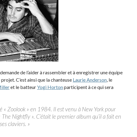
 demande de l’aider à rassembler et à enregistrer une équipe
rojet. C’est ainsi que la chanteuse
Laurie Anderson
, le
iller
et le batteur
Yogi Horton
participent à ce qui sera
lé « Zoolook » en 1984. Il est venu à New York pour
 The Nightfly ». C’était le premier album qu’il a fait en
es claviers. »