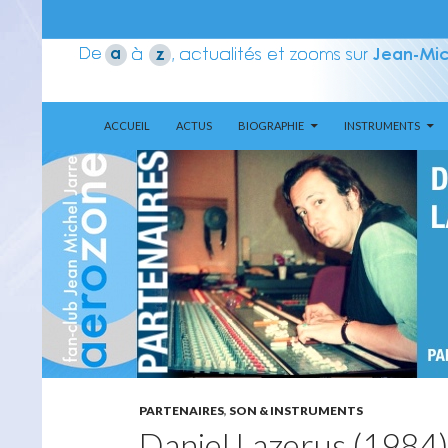
ALLER AU CONTENU
Recherche
Aerozone JMJ
ACCUEIL
ACTUS
BIOGRAPHIE
INSTRUMENTS
PARTENAIRES
,
SON & INSTRUMENTS
Daniel Lazerus (1984)