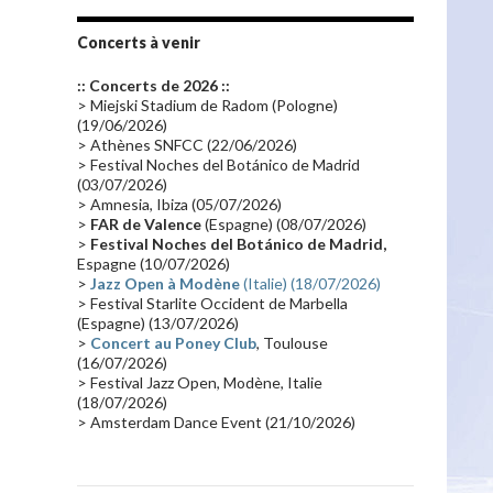
Tournée 2010
(25)
Zoolook
(23)
Promo 2019
(23)
Avant "Oxygène"
(23)
Concerts à venir
Equinoxe
(21)
Vinyle
(21)
:: Concerts de 2026 ::
Emissions 2010
(21)
Disques rares
(20)
> Miejski Stadium de Radom (Pologne)
(19/06/2026)
Synthé 70's
(20)
Album instrumental
(20)
> Athènes SNFCC (22/06/2026)
> Festival Noches del Botánico de Madrid
Claviériste
(19)
Groupe de Recherche Musicale
(18)
(03/07/2026)
France 2
(18)
Europe en concert
(17)
> Amnesia, Ibiza (05/07/2026)
>
FAR de Valence
(Espagne) (08/07/2026)
Critique
(17)
Coffret
(17)
Chronologie
(16)
>
Festival Noches del Botánico de Madrid,
Passages radio
(16)
Vidéo Jarrecast
(16)
Espagne (10/07/2026)
>
Jazz Open à Modène
(Italie) (18/07/2026)
Synthé 80's
(16)
Les concerts en Chine
(16)
> Festival Starlite Occident de Marbella
(Espagne) (13/07/2026)
Cinéma
(16)
Houston
(15)
Lyon
(15)
>
Concert au Poney Club
, Toulouse
Synthé Roland
(15)
Belgique
(15)
(16/07/2026)
> Festival Jazz Open, Modène, Italie
Récompense
(14)
Collaborations 70's
(14)
(18/07/2026)
> Amsterdam Dance Event (21/10/2026)
Astronomie
(14)
France Inter
(14)
Tournée 2025
(14)
2024
(14)
Chine
(13)