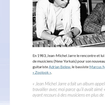
En 1983, Jean-Michel Jarre le rencontre et lui
de musiciens (New Yorkais) pour son nouveau p
guitariste
Adrian Belew
, le bassiste
Marcus M
« Zoolook »
.
« Jean Michel Jarre a fait un album appe
travailler avec moi parce qu’il avait aimé «
ayant recours à des musiciens en plus de s