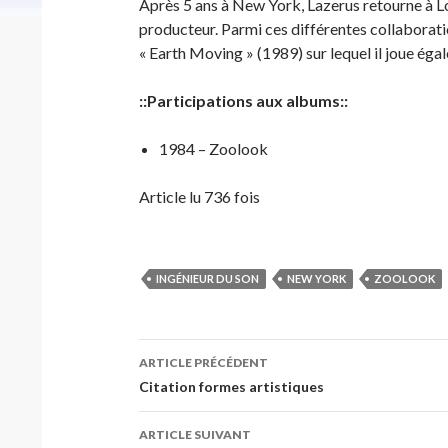
Après 5 ans à New York, Lazerus retourne à Lo
producteur. Parmi ces différentes collaborati
« Earth Moving » (1989) sur lequel il joue éga
::Participations aux albums::
1984 – Zoolook
Article lu 736 fois
INGÉNIEUR DU SON
NEW YORK
ZOOLOOK
Navigation
ARTICLE PRÉCÉDENT
des
Citation formes artistiques
articles
ARTICLE SUIVANT