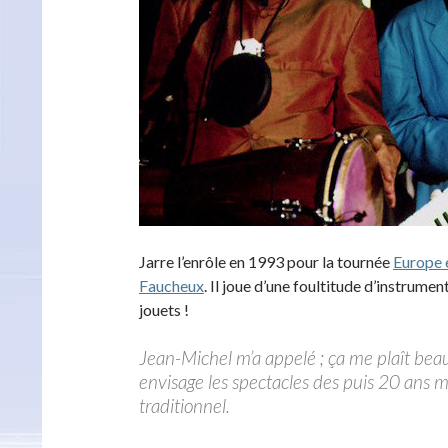
Jarre l’enrôle en 1993 pour la tournée
Europe 
Faucheux
. Il joue d’une foultitude d’instrumen
jouets !
Jean-Michel m’a appelé ; ça me plaît beau
envisage les spectacles des puis 20 ans 
traditionnel.