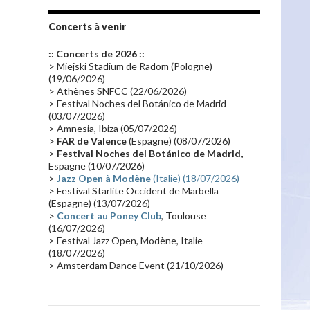
Tournée 2010
(25)
Zoolook
(23)
Promo 2019
(23)
Avant "Oxygène"
(23)
Concerts à venir
Equinoxe
(21)
Vinyle
(21)
:: Concerts de 2026 ::
Emissions 2010
(21)
Disques rares
(20)
> Miejski Stadium de Radom (Pologne)
(19/06/2026)
Synthé 70's
(20)
Album instrumental
(20)
> Athènes SNFCC (22/06/2026)
> Festival Noches del Botánico de Madrid
Claviériste
(19)
Groupe de Recherche Musicale
(18)
(03/07/2026)
France 2
(18)
Europe en concert
(17)
> Amnesia, Ibiza (05/07/2026)
>
FAR de Valence
(Espagne) (08/07/2026)
Critique
(17)
Coffret
(17)
Chronologie
(16)
>
Festival Noches del Botánico de Madrid,
Passages radio
(16)
Vidéo Jarrecast
(16)
Espagne (10/07/2026)
>
Jazz Open à Modène
(Italie) (18/07/2026)
Synthé 80's
(16)
Les concerts en Chine
(16)
> Festival Starlite Occident de Marbella
(Espagne) (13/07/2026)
Cinéma
(16)
Houston
(15)
Lyon
(15)
>
Concert au Poney Club
, Toulouse
Synthé Roland
(15)
Belgique
(15)
(16/07/2026)
> Festival Jazz Open, Modène, Italie
Récompense
(14)
Collaborations 70's
(14)
(18/07/2026)
> Amsterdam Dance Event (21/10/2026)
Astronomie
(14)
France Inter
(14)
Tournée 2025
(14)
2024
(14)
Chine
(13)