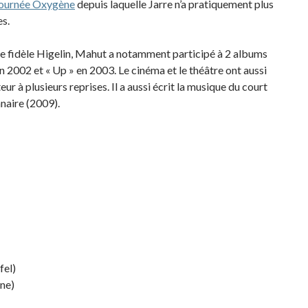
ournée Oxygène
depuis laquelle Jarre n’a pratiquement plus
es.
le fidèle Higelin, Mahut a notamment participé à 2 albums
 2002 et « Up » en 2003. Le cinéma et le théâtre ont aussi
teur à plusieurs reprises. Il a aussi écrit la musique du court
naire (2009).
fel)
ne)