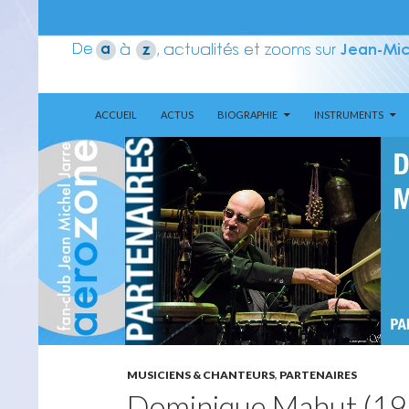
ALLER AU CONTENU
Recherche
Aerozone JMJ
ACCUEIL
ACTUS
BIOGRAPHIE
INSTRUMENTS
MUSICIENS & CHANTEURS
,
PARTENAIRES
Dominique Mahut (1