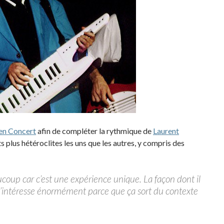
en Concert
afin de compléter la rythmique de
Laurent
ts plus hétéroclites les uns que les autres, y compris des
coup car c’est une expérience unique. La façon dont il
m’intéresse énormément parce que ça sort du contexte