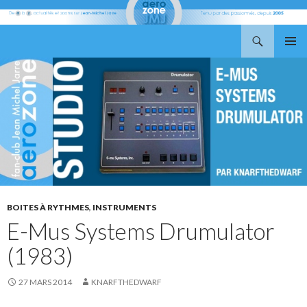
Recherche
Aerozone JMJ
ALLER
MENU
AU
PRINCI
CONTENU
BOITES À RYTHMES
,
INSTRUMENTS
E-Mus Systems Drumulator
(1983)
27 MARS 2014
KNARFTHEDWARF