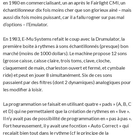
en 1980 en commercialisant, un an après le Fairlight CMI, un
échantillonneur dix fois moins cher que son glorieux ainé – mais
aussi dix fois moins puissant, car il a fallu rogner sur pas mal
d’options – l’Emulator.
En 1983, E-Mu Systems refait le coup avec la Drumulator, la
première boite à rythmes à sons échantillonnés (presque) bon
marché (moins de 1000 dollars). Le machine propose 12 sons
(grosse caisse, calsse claire, trois toms, clave, cloche,
claquement de main, charleston ouvert et fermé, et cymbale
ride) et peut en jouer 8 simultanément. Six de ces sons
passaient par des filtres (dont 2 dynamiques) analogiques pour
les modifier à loisir.
La programmation se faisait en utilisant quatre « pads » (A, B, C
et D) qui ne permettaient que la création de rythmes en « live ».
Il n’y avait pas de possibilité de programmation en « pas à pas ».
Fort heureusement, il y avait une focntion « Auto Correct » qui
recalait bien tout dans le rythme (cf le principe de la