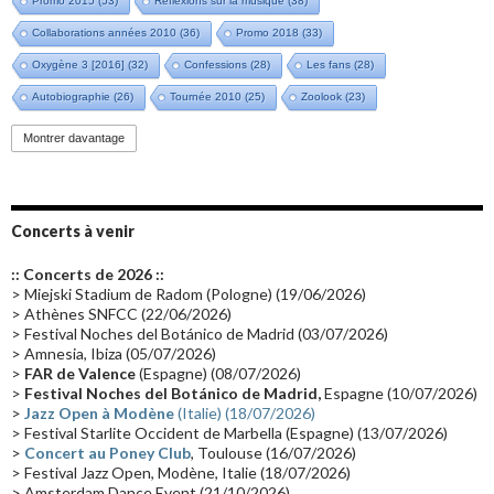
Promo 2015
(53)
Réflexions sur la musique
(38)
Collaborations années 2010
(36)
Promo 2018
(33)
Oxygène 3 [2016]
(32)
Confessions
(28)
Les fans
(28)
Autobiographie
(26)
Tournée 2010
(25)
Zoolook
(23)
Promo 2019
(23)
Avant "Oxygène"
(23)
Equinoxe
(21)
Vinyle
(21)
Montrer davantage
Emissions 2010
(21)
Disques rares
(20)
Synthé 70's
(20)
Album instrumental
(20)
Claviériste
(19)
Groupe de Recherche Musicale
(18)
France 2
(18)
Concerts à venir
Europe en concert
(17)
Critique
(17)
Coffret
(17)
Chronologie
(16)
:: Concerts de 2026 ::
Passages radio
(16)
Vidéo Jarrecast
(16)
Synthé 80's
(16)
> Miejski Stadium de Radom (Pologne) (19/06/2026)
> Athènes SNFCC (22/06/2026)
Les concerts en Chine
(16)
Cinéma
(16)
Houston
(15)
Lyon
(15)
> Festival Noches del Botánico de Madrid (03/07/2026)
> Amnesia, Ibiza (05/07/2026)
Synthé Roland
(15)
Belgique
(15)
Récompense
(14)
>
FAR de Valence
(Espagne) (08/07/2026)
Collaborations 70's
(14)
Astronomie
(14)
France Inter
(14)
>
Festival Noches del Botánico de Madrid,
Espagne (10/07/2026)
>
Jazz Open à Modène
(Italie) (18/07/2026)
Tournée 2025
(14)
2024
(14)
Chine
(13)
> Festival Starlite Occident de Marbella (Espagne) (13/07/2026)
>
Concert au Poney Club
, Toulouse (16/07/2026)
> Festival Jazz Open, Modène, Italie (18/07/2026)
> Amsterdam Dance Event (21/10/2026)