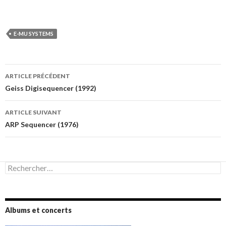
E-MU SYSTEMS
Navigation
ARTICLE PRÉCÉDENT
des
Geiss Digisequencer (1992)
articles
ARTICLE SUIVANT
ARP Sequencer (1976)
Rechercher :
Albums et concerts