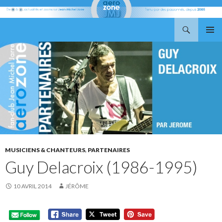
Recherche
Aerozone JMJ
ALLER
MENU
AU
PRINCI
CONTENU
MUSICIENS & CHANTEURS
,
PARTENAIRES
Guy Delacroix (1986-1995)
10 AVRIL 2014
JÉRÔME