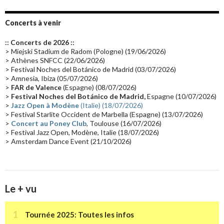
Album instrumental
(20)
Claviériste
(19)
Groupe de Recherche Musicale
(18)
France 2
(18)
Concerts à venir
Europe en concert
(17)
Critique
(17)
Coffret
(17)
Chronologie
(16)
:: Concerts de 2026 ::
Passages radio
(16)
Vidéo Jarrecast
(16)
Synthé 80's
(16)
> Miejski Stadium de Radom (Pologne) (19/06/2026)
> Athènes SNFCC (22/06/2026)
Les concerts en Chine
(16)
Cinéma
(16)
Houston
(15)
Lyon
(15)
> Festival Noches del Botánico de Madrid (03/07/2026)
> Amnesia, Ibiza (05/07/2026)
Synthé Roland
(15)
Belgique
(15)
Récompense
(14)
>
FAR de Valence
(Espagne) (08/07/2026)
Collaborations 70's
(14)
Astronomie
(14)
France Inter
(14)
>
Festival Noches del Botánico de Madrid,
Espagne (10/07/2026)
>
Jazz Open à Modène
(Italie) (18/07/2026)
Tournée 2025
(14)
2024
(14)
Chine
(13)
> Festival Starlite Occident de Marbella (Espagne) (13/07/2026)
>
Concert au Poney Club
, Toulouse (16/07/2026)
> Festival Jazz Open, Modène, Italie (18/07/2026)
> Amsterdam Dance Event (21/10/2026)
Le + vu