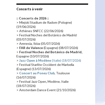
Tournée 2010
(25)
Zoolook
(23)
Promo 2019
(23)
Avant "Oxygène"
(23)
Concerts à venir
Equinoxe
(21)
Vinyle
(21)
:: Concerts de 2026 ::
Emissions 2010
(21)
Disques rares
(20)
> Miejski Stadium de Radom (Pologne)
(19/06/2026)
Synthé 70's
(20)
Album instrumental
(20)
> Athènes SNFCC (22/06/2026)
> Festival Noches del Botánico de Madrid
Claviériste
(19)
Groupe de Recherche Musicale
(18)
(03/07/2026)
France 2
(18)
Europe en concert
(17)
> Amnesia, Ibiza (05/07/2026)
>
FAR de Valence
(Espagne) (08/07/2026)
Critique
(17)
Coffret
(17)
Chronologie
(16)
>
Festival Noches del Botánico de Madrid,
Passages radio
(16)
Vidéo Jarrecast
(16)
Espagne (10/07/2026)
>
Jazz Open à Modène
(Italie) (18/07/2026)
Synthé 80's
(16)
Les concerts en Chine
(16)
> Festival Starlite Occident de Marbella
(Espagne) (13/07/2026)
Cinéma
(16)
Houston
(15)
Lyon
(15)
>
Concert au Poney Club
, Toulouse
Synthé Roland
(15)
Belgique
(15)
(16/07/2026)
> Festival Jazz Open, Modène, Italie
Récompense
(14)
Collaborations 70's
(14)
(18/07/2026)
> Amsterdam Dance Event (21/10/2026)
Astronomie
(14)
France Inter
(14)
Tournée 2025
(14)
2024
(14)
Chine
(13)