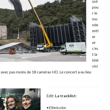
usé
pou
r le
mo
nde
enti
er
et
c’es
t la
télé
visi
t, avec pas moins de 18 caméras HD. Le concert a eu lieu
Edit:
La tracklist:
•Ethnicolor