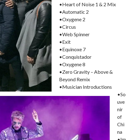
•Heart of Noise 1 & 2 Mix
•Automatic 2
•Oxygene 2
•Circus
•Web Spinner
•Exit
•Equinoxe 7
•Conquistador
•Oxygene 8
•Zero Gravity – Above &
Beyond Remix
•Musician Introductions
•So
uve
nir
of
Chi
na
•Im