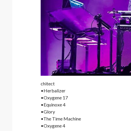
chitect
•Herbalizer
•Oxygene 17
•Equinoxe 4
•Glory
•The Time Machine
•Oxygene 4