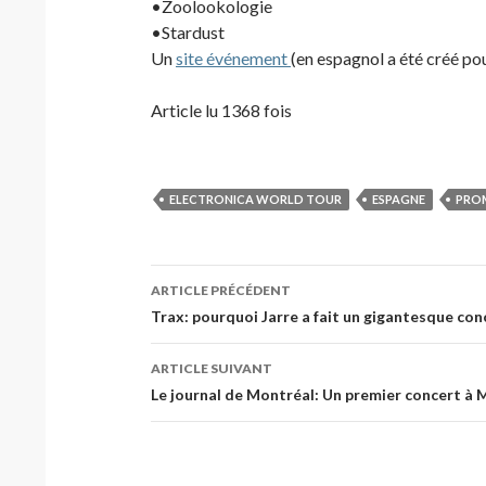
•Zoolookologie
•Stardust
Un
site événement
(en espagnol a été créé pou
Article lu 1368 fois
ELECTRONICA WORLD TOUR
ESPAGNE
PROM
Navigation
ARTICLE PRÉCÉDENT
des
Trax: pourquoi Jarre a fait un gigantesque con
articles
ARTICLE SUIVANT
Le journal de Montréal: Un premier concert à M