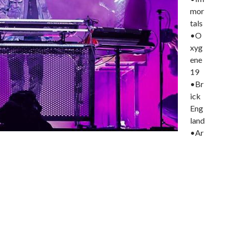
mor
tals
•O
xyg
ene
19
•Br
ick
Eng
land
•Ar