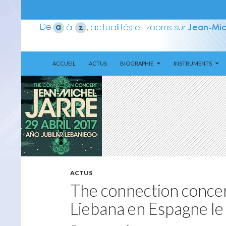
ALLER AU CONTENU
Recherche
Aerozone JMJ
ACCUEIL
ACTUS
BIOGRAPHIE
INSTRUMENTS
ACTUS
The connection concert
Liebana en Espagne l