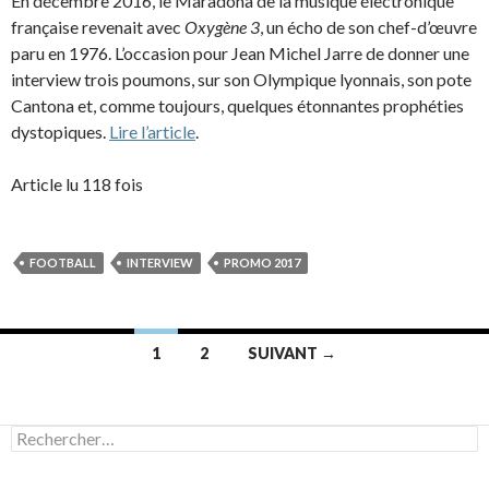
En décembre 2016, le Maradona de la musique électronique
française revenait avec
Oxygène 3
, un écho de son chef-d’œuvre
paru en 1976. L’occasion pour Jean Michel Jarre de donner une
interview trois poumons, sur son Olympique lyonnais, son pote
Cantona et, comme toujours, quelques étonnantes prophéties
dystopiques.
Lire l’article
.
Article lu 118 fois
FOOTBALL
INTERVIEW
PROMO 2017
Navigation
1
2
SUIVANT →
des
articles
Rechercher :