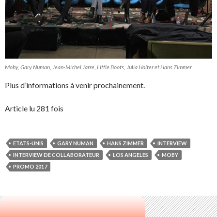
Moby, Gary Numan, Jean-Michel Jarre, Little Boots, Julia Holter et Hans Zimmer
Plus d’informations à venir prochainement.
Article lu 281 fois
ETATS-UNIS
GARY NUMAN
HANS ZIMMER
INTERVIEW
INTERVIEW DE COLLABORATEUR
LOS ANGELES
MOBY
PROMO 2017