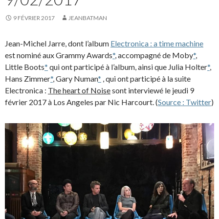
9 FÉVRIER 2017
JEANBATMAN
Jean-Michel Jarre, dont l’album
Electronica : a time machine
est nominé aux Grammy Awards
*
, accompagné de Moby
*
,
Little Boots
*
qui ont participé à l’album, ainsi que Julia Holter
*
,
Hans Zimmer
*
, Gary Numan
*
, qui ont participé à la suite
Electronica :
The heart of Noise
sont interviewé le jeudi 9
février 2017 à Los Angeles par Nic Harcourt. (
Source : Twitter
)