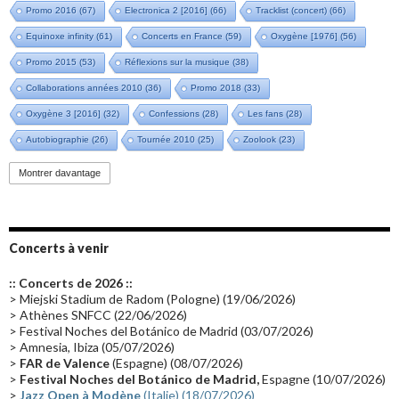
Promo 2016
(67)
Electronica 2 [2016]
(66)
Tracklist (concert)
(66)
Equinoxe infinity
(61)
Concerts en France
(59)
Oxygène [1976]
(56)
Promo 2015
(53)
Réflexions sur la musique
(38)
Collaborations années 2010
(36)
Promo 2018
(33)
Oxygène 3 [2016]
(32)
Confessions
(28)
Les fans
(28)
Autobiographie
(26)
Tournée 2010
(25)
Zoolook
(23)
Promo 2019
(23)
Avant "Oxygène"
(23)
Equinoxe
(21)
Vinyle
(21)
Montrer davantage
Emissions 2010
(21)
Disques rares
(20)
Synthé 70's
(20)
Album instrumental
(20)
Claviériste
(19)
Groupe de Recherche Musicale
(18)
France 2
(18)
Concerts à venir
Europe en concert
(17)
Critique
(17)
Coffret
(17)
Chronologie
(16)
:: Concerts de 2026 ::
Passages radio
(16)
Vidéo Jarrecast
(16)
Synthé 80's
(16)
> Miejski Stadium de Radom (Pologne) (19/06/2026)
> Athènes SNFCC (22/06/2026)
Les concerts en Chine
(16)
Cinéma
(16)
Houston
(15)
Lyon
(15)
> Festival Noches del Botánico de Madrid (03/07/2026)
> Amnesia, Ibiza (05/07/2026)
Synthé Roland
(15)
Belgique
(15)
Récompense
(14)
>
FAR de Valence
(Espagne) (08/07/2026)
Collaborations 70's
(14)
Astronomie
(14)
France Inter
(14)
>
Festival Noches del Botánico de Madrid,
Espagne (10/07/2026)
>
Jazz Open à Modène
(Italie) (18/07/2026)
Tournée 2025
(14)
2024
(14)
Chine
(13)