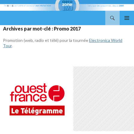
Recherche
Aerozone JMJ
ALLER
MENU
Archives par mot-clé : Promo 2017
AU
PRINCI
CONTENU
Promotion (web, radio et télé) pour la tournée
Electronica World
Tour
.