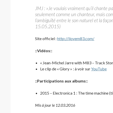
JMJ : »Je voulais vraiment qu’il chante par
seulement comme un chanteur, mais comme
l’ambiguïté entre le son naturel et la faço
15.05.2015)
Site officiel :
http://ilovem83.com/
::Vidéos::
« Jean-Michel Jarre with M83 – Track Story
Le clip de « Glory » : à voir sur
YouTube
::Participations aux albums::
2015 – Electronica 1 : The time machine (ti
Mis à jour le 12.03.2016