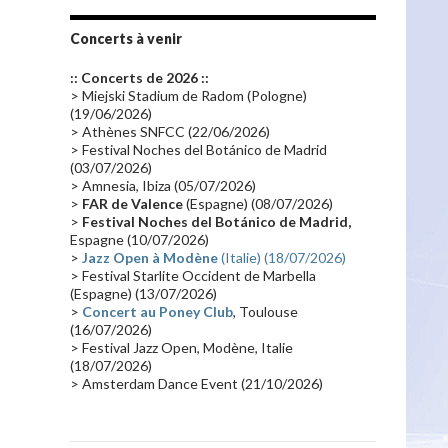
Tournée 2010
(25)
Zoolook
(23)
Promo 2019
(23)
Avant "Oxygène"
(23)
Concerts à venir
Equinoxe
(21)
Vinyle
(21)
:: Concerts de 2026 ::
Emissions 2010
(21)
Disques rares
(20)
> Miejski Stadium de Radom (Pologne)
(19/06/2026)
Synthé 70's
(20)
Album instrumental
(20)
> Athènes SNFCC (22/06/2026)
> Festival Noches del Botánico de Madrid
Claviériste
(19)
Groupe de Recherche Musicale
(18)
(03/07/2026)
France 2
(18)
Europe en concert
(17)
> Amnesia, Ibiza (05/07/2026)
>
FAR de Valence
(Espagne) (08/07/2026)
Critique
(17)
Coffret
(17)
Chronologie
(16)
>
Festival Noches del Botánico de Madrid,
Passages radio
(16)
Vidéo Jarrecast
(16)
Espagne (10/07/2026)
>
Jazz Open à Modène
(Italie) (18/07/2026)
Synthé 80's
(16)
Les concerts en Chine
(16)
> Festival Starlite Occident de Marbella
(Espagne) (13/07/2026)
Cinéma
(16)
Houston
(15)
Lyon
(15)
>
Concert au Poney Club
, Toulouse
Synthé Roland
(15)
Belgique
(15)
(16/07/2026)
> Festival Jazz Open, Modène, Italie
Récompense
(14)
Collaborations 70's
(14)
(18/07/2026)
> Amsterdam Dance Event (21/10/2026)
Astronomie
(14)
France Inter
(14)
Tournée 2025
(14)
2024
(14)
Chine
(13)