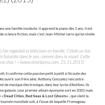
s une famille modeste. Il apprend le piano dès 5 ans. Il est
de science fiction, mais c’est Jean-Michel Jarre qui lui révèle
l’on regardait la télévision en famille. C’était un live
rès futuriste dans le son, comme dans le visuel. Cette
vrai choc ! » (www.streetpress.com, 25.11.2011)
ël, il confirme cette passion petit à petit à l’écoute des
découvrir son frère aîné. Anthony Gonzalez rencontre
onné de musique électronique, dans leur lycée d’Antibes. Ils
ne galaxie. Leur premier album éponyme sort en 2001 mais
e «
Dead Cities, Red Seas & Lost Ghosts
« , que vient la
tournée mondiale suit, à l’issue de laquelle Fromageau