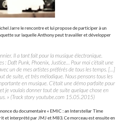
hel Jarre le rencontre et lui propose de participer à un
maquette sur laquelle Anthony peut travailler et développer
nier. Il a tant fait pour la musique électronique.
s : Daft Punk, Phoenix, Justice… Pour moi c’était une
avec un de mes artistes préférés de tous les temps. […]
t de suite, et très mélodique. Nous pensons tous les
importante en musique. C’était une démo parfaite pour
 et je voulais donner tout de suite quelque chose en
dessus. » (Track story youtube.com 15.05.2015)
annonce du documentaire « EMIC : an Interstellar Time
 écrit et interprété par JMJ et M83. Ce morceau est ensuite en