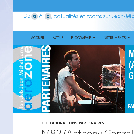
ALLER AU CONTENU
Recherche
Aerozone JMJ
ACCUEIL
ACTUS
BIOGRAPHIE
INSTRUMENTS
COLLABORATIONS
,
PARTENAIRES
M83 (Anthony Gonzal