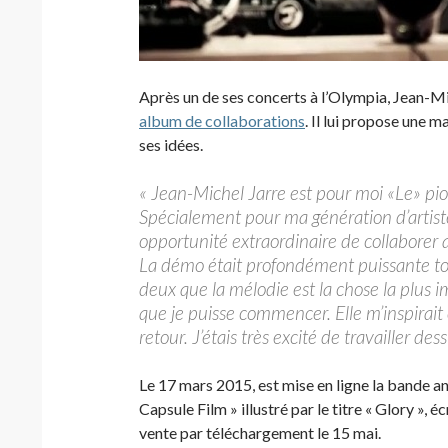
Après un de ses concerts à l’Olympia, Jean-Mic
album de collaborations
. Il lui propose une 
ses idées.
« Jean-Michel Jarre est pour moi «Le» pion
Spécialement pour ma génération d’artiste
opportunité extraordinaire de collaborer 
La démo était profondément puissante tou
deux que la mélodie est la chose la plus 
que je puisse commencer. Elle m’inspirait
retour. J’étais très excité de travailler 
Le 17 mars 2015, est mise en ligne la bande 
Capsule Film » illustré par le titre « Glory »,
vente par téléchargement le 15 mai.