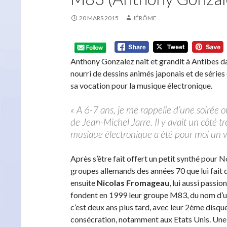
20 MARS 2015
JÉRÔME
Anthony Gonzalez naît et grandit à Antibes dan
nourri de dessins animés japonais et de séries 
sa vocation pour la musique électronique.
« A 6-7 ans, je me rappelle d’une soirée où 
de Jean-Michel Jarre. Il y avait un côté t
musique électronique a été pour moi un 
Après s’être fait offert un petit synthé pour No
groupes allemands des années 70 que lui fait 
ensuite
Nicolas Fromageau
, lui aussi passi
fondent en 1999 leur groupe M83, du nom d’u
c’est deux ans plus tard, avec leur 2ème disqu
consécration, notamment aux Etats Unis. Une 