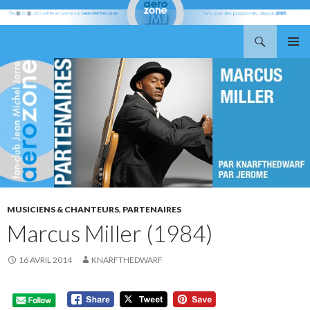
Recherche
Aerozone JMJ
ALLER
MENU
AU
PRINCI
CONTENU
MUSICIENS & CHANTEURS
,
PARTENAIRES
Marcus Miller (1984)
16 AVRIL 2014
KNARFTHEDWARF