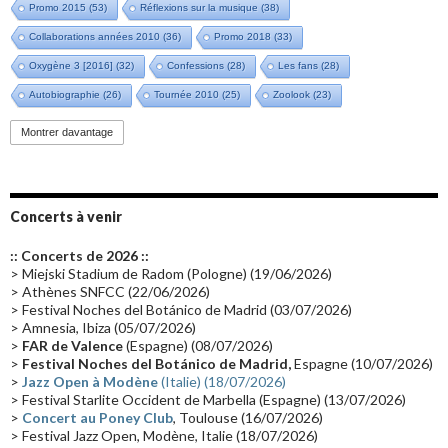
Promo 2015
(53)
Réflexions sur la musique
(38)
Collaborations années 2010
(36)
Promo 2018
(33)
Oxygène 3 [2016]
(32)
Confessions
(28)
Les fans
(28)
Autobiographie
(26)
Tournée 2010
(25)
Zoolook
(23)
Promo 2019
(23)
Avant "Oxygène"
(23)
Equinoxe
(21)
Vinyle
(21)
Montrer davantage
Emissions 2010
(21)
Disques rares
(20)
Synthé 70's
(20)
Album instrumental
(20)
Claviériste
(19)
Groupe de Recherche Musicale
(18)
France 2
(18)
Concerts à venir
Europe en concert
(17)
Critique
(17)
Coffret
(17)
Chronologie
(16)
:: Concerts de 2026 ::
Passages radio
(16)
Vidéo Jarrecast
(16)
Synthé 80's
(16)
> Miejski Stadium de Radom (Pologne) (19/06/2026)
> Athènes SNFCC (22/06/2026)
Les concerts en Chine
(16)
Cinéma
(16)
Houston
(15)
Lyon
(15)
> Festival Noches del Botánico de Madrid (03/07/2026)
> Amnesia, Ibiza (05/07/2026)
Synthé Roland
(15)
Belgique
(15)
Récompense
(14)
>
FAR de Valence
(Espagne) (08/07/2026)
Collaborations 70's
(14)
Astronomie
(14)
France Inter
(14)
>
Festival Noches del Botánico de Madrid,
Espagne (10/07/2026)
>
Jazz Open à Modène
(Italie) (18/07/2026)
Tournée 2025
(14)
2024
(14)
Chine
(13)
> Festival Starlite Occident de Marbella (Espagne) (13/07/2026)
>
Concert au Poney Club
, Toulouse (16/07/2026)
> Festival Jazz Open, Modène, Italie (18/07/2026)