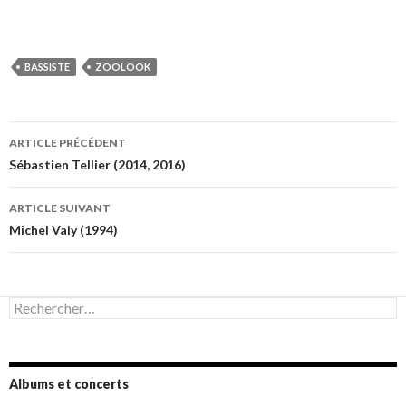
BASSISTE
ZOOLOOK
Navigation
ARTICLE PRÉCÉDENT
des
Sébastien Tellier (2014, 2016)
articles
ARTICLE SUIVANT
Michel Valy (1994)
Rechercher :
Albums et concerts