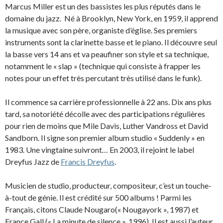
Marcus Miller est un des bassistes les plus réputés dans le
domaine du jazz. Né à Brooklyn, New York, en 1959, il apprend
la musique avec son père, organiste d’église. Ses premiers
instruments sont la clarinette basse et le piano. Il découvre seul
la basse vers 14 ans et va peaufiner son style et sa technique,
notamment le « slap » (technique qui consiste à frapper les
notes pour un effet très percutant très utilisé dans le funk).
Il commence sa carrière professionnelle à 22 ans. Dix ans plus
tard, sa notoriété décolle avec des participations régulières
pour rien de moins que Mile Davis, Luther Vandross et David
Sandborn. Il signe son premier album studio « Suddenly » en
1983. Une vingtaine suivront… En 2003, il rejoint le label
Dreyfus Jazz de
Francis Dreyfus
.
Musicien de studio, producteur, compositeur, c’est un touche-
à-tout de génie. Il est crédité sur 500 albums ! Parmi les
Français, citons Claude Nougaro(« Nougayork », 1987) et
France Gall (« La minute de silence », 1996). Il est aussi l’auteur