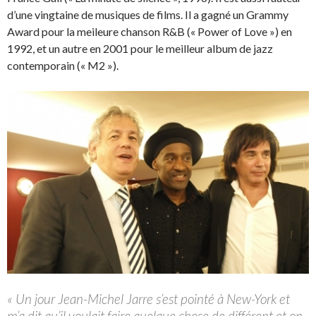
d’une vingtaine de musiques de films. Il a gagné un Grammy
Award pour la meileure chanson R&B (« Power of Love ») en
1992, et un autre en 2001 pour le meilleur album de jazz
contemporain (« M2 »).
« Un jour Jean-Michel Jarre s’est pointé à New-York et
m’a dit qu’il voulait faire quelque chose de différent et on