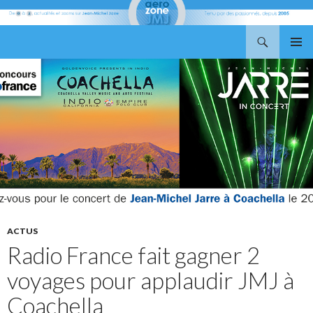
Recherche
Aerozone JMJ
ALLER
MENU
AU
PRINCI
CONTENU
ACTUS
Radio France fait gagner 2
voyages pour applaudir JMJ à
Coachella