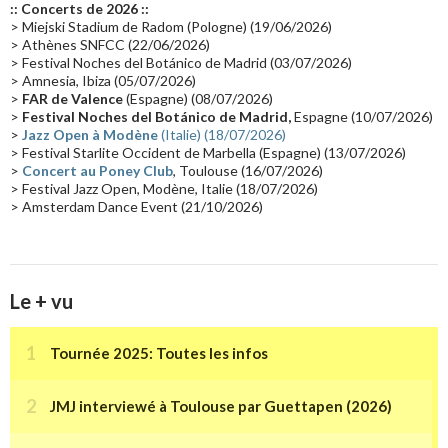
:: Concerts de 2026 ::
Passages radio
(16)
Vidéo Jarrecast
(16)
Synthé 80's
(16)
> Miejski Stadium de Radom (Pologne) (19/06/2026)
> Athènes SNFCC (22/06/2026)
Les concerts en Chine
(16)
Cinéma
(16)
Houston
(15)
Lyon
(15)
> Festival Noches del Botánico de Madrid (03/07/2026)
> Amnesia, Ibiza (05/07/2026)
Synthé Roland
(15)
Belgique
(15)
Récompense
(14)
>
FAR de Valence
(Espagne) (08/07/2026)
Collaborations 70's
(14)
Astronomie
(14)
France Inter
(14)
>
Festival Noches del Botánico de Madrid,
Espagne (10/07/2026)
>
Jazz Open à Modène
(Italie) (18/07/2026)
Tournée 2025
(14)
2024
(14)
Chine
(13)
> Festival Starlite Occident de Marbella (Espagne) (13/07/2026)
>
Concert au Poney Club
, Toulouse (16/07/2026)
> Festival Jazz Open, Modène, Italie (18/07/2026)
> Amsterdam Dance Event (21/10/2026)
Le + vu