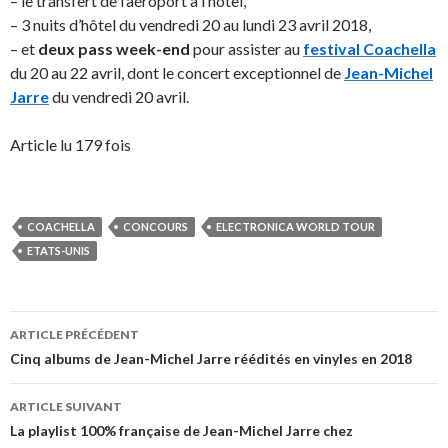
– le transfert de l’aéroport à l’hôtel,
– 3 nuits d’hôtel du vendredi 20 au lundi 23 avril 2018,
– et
deux pass week-end
pour assister au
festival Coachella
du 20 au 22 avril, dont le concert exceptionnel de
Jean-Michel
Jarre
du vendredi 20 avril.
Article lu 179 fois
COACHELLA
CONCOURS
ELECTRONICA WORLD TOUR
ETATS-UNIS
Navigation
ARTICLE PRÉCÉDENT
des
Cinq albums de Jean-Michel Jarre réédités en vinyles en 2018
articles
ARTICLE SUIVANT
La playlist 100% française de Jean-Michel Jarre chez