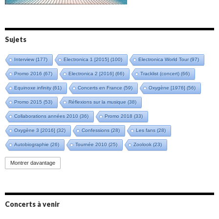
Sujets
Interview
(177)
Electronica 1 [2015]
(100)
Electronica World Tour
(97)
Promo 2016
(67)
Electronica 2 [2016]
(66)
Tracklist (concert)
(66)
Equinoxe infinity
(61)
Concerts en France
(59)
Oxygène [1976]
(56)
Promo 2015
(53)
Réflexions sur la musique
(38)
Collaborations années 2010
(36)
Promo 2018
(33)
Oxygène 3 [2016]
(32)
Confessions
(28)
Les fans
(28)
Autobiographie
(26)
Tournée 2010
(25)
Zoolook
(23)
Promo 2019
(23)
Avant "Oxygène"
(23)
Equinoxe
(21)
Vinyle
(21)
Montrer davantage
Emissions 2010
(21)
Disques rares
(20)
Synthé 70's
(20)
Album instrumental
(20)
Claviériste
(19)
Groupe de Recherche Musicale
(18)
France 2
(18)
Concerts à venir
Europe en concert
(17)
Critique
(17)
Coffret
(17)
Chronologie
(16)