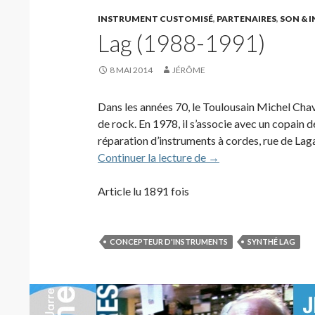
INSTRUMENT CUSTOMISÉ
,
PARTENAIRES
,
SON & 
Lag (1988-1991)
8 MAI 2014
JÉRÔME
Dans les années 70, le Toulousain Michel Chav
de rock. En 1978, il s’associe avec un copain de
réparation d’instruments à cordes, rue de Laga
Lag (1988-1991)
Continuer la lecture de
→
Article lu 1891 fois
CONCEPTEUR D'INSTRUMENTS
SYNTHÉ LAG