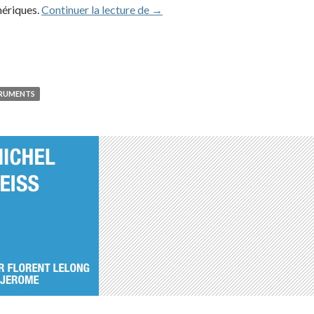
Jean-Loup Dierstein (1986-1990)
mériques.
Continuer la lecture de
→
TRUMENTS