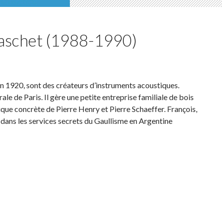
Baschet (1988-1990)
en 1920, sont des créateurs d’instruments acoustiques.
ale de Paris. Il gère une petite entreprise familiale de bois
que concrète de Pierre Henry et Pierre Schaeffer. François,
é dans les services secrets du Gaullisme en Argentine
 et François Baschet (1988-1990)