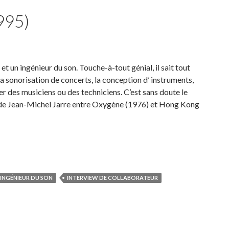
995)
et un ingénieur du son. Touche-à-tout génial, il sait tout
, la sonorisation de concerts, la conception d’ instruments,
her des musiciens ou des techniciens. C’est sans doute le
e de Jean-Michel Jarre entre Oxygène (1976) et Hong Kong
(1976-1995)
INGÉNIEUR DU SON
INTERVIEW DE COLLABORATEUR