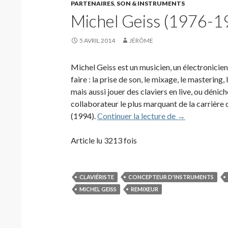
PARTENAIRES
,
SON & INSTRUMENTS
Michel Geiss (1976-1
5 AVRIL 2014
JÉRÔME
Michel Geiss est un musicien, un électronicien 
faire : la prise de son, le mixage, le mastering
mais aussi jouer des claviers en live, ou dénic
collaborateur le plus marquant de la carrièr
Michel Geiss 
(1994).
Continuer la lecture de
→
Article lu 3213 fois
CLAVIÉRISTE
CONCEPTEUR D'INSTRUMENTS
MICHEL GEISS
REMIXEUR