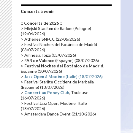
Tournée 2010
(25)
Zoolook
(23)
Promo 2019
(23)
Avant "Oxygène"
(23)
Concerts à venir
Equinoxe
(21)
Vinyle
(21)
:: Concerts de 2026 ::
Emissions 2010
(21)
Disques rares
(20)
> Miejski Stadium de Radom (Pologne)
(19/06/2026)
Synthé 70's
(20)
Album instrumental
(20)
> Athènes SNFCC (22/06/2026)
> Festival Noches del Botánico de Madrid
Claviériste
(19)
Groupe de Recherche Musicale
(18)
(03/07/2026)
France 2
(18)
Europe en concert
(17)
> Amnesia, Ibiza (05/07/2026)
>
FAR de Valence
(Espagne) (08/07/2026)
Critique
(17)
Coffret
(17)
Chronologie
(16)
>
Festival Noches del Botánico de Madrid,
Passages radio
(16)
Vidéo Jarrecast
(16)
Espagne (10/07/2026)
>
Jazz Open à Modène
(Italie) (18/07/2026)
Synthé 80's
(16)
Les concerts en Chine
(16)
> Festival Starlite Occident de Marbella
(Espagne) (13/07/2026)
Cinéma
(16)
Houston
(15)
Lyon
(15)
>
Concert au Poney Club
, Toulouse
Synthé Roland
(15)
Belgique
(15)
(16/07/2026)
> Festival Jazz Open, Modène, Italie
Récompense
(14)
Collaborations 70's
(14)
(18/07/2026)
> Amsterdam Dance Event (21/10/2026)
Astronomie
(14)
France Inter
(14)
Tournée 2025
(14)
2024
(14)
Chine
(13)