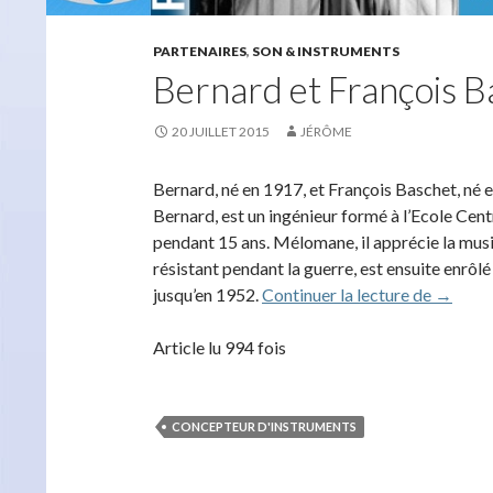
PARTENAIRES
,
SON & INSTRUMENTS
Bernard et François 
20 JUILLET 2015
JÉRÔME
Bernard, né en 1917, et François Baschet, né 
Bernard, est un ingénieur formé à l’Ecole Centr
pendant 15 ans. Mélomane, il apprécie la musi
résistant pendant la guerre, est ensuite enrôl
Bernard
jusqu’en 1952.
Continuer la lecture de
→
Article lu 994 fois
CONCEPTEUR D'INSTRUMENTS