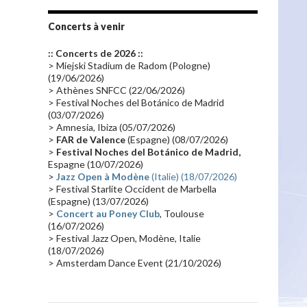
Tournée 2010
(25)
Zoolook
(23)
Promo 2019
(23)
Avant "Oxygène"
(23)
Concerts à venir
Equinoxe
(21)
Vinyle
(21)
:: Concerts de 2026 ::
Emissions 2010
(21)
Disques rares
(20)
> Miejski Stadium de Radom (Pologne)
(19/06/2026)
Synthé 70's
(20)
Album instrumental
(20)
> Athènes SNFCC (22/06/2026)
> Festival Noches del Botánico de Madrid
Claviériste
(19)
Groupe de Recherche Musicale
(18)
(03/07/2026)
France 2
(18)
Europe en concert
(17)
> Amnesia, Ibiza (05/07/2026)
>
FAR de Valence
(Espagne) (08/07/2026)
Critique
(17)
Coffret
(17)
Chronologie
(16)
>
Festival Noches del Botánico de Madrid,
Passages radio
(16)
Vidéo Jarrecast
(16)
Espagne (10/07/2026)
>
Jazz Open à Modène
(Italie) (18/07/2026)
Synthé 80's
(16)
Les concerts en Chine
(16)
> Festival Starlite Occident de Marbella
(Espagne) (13/07/2026)
Cinéma
(16)
Houston
(15)
Lyon
(15)
>
Concert au Poney Club
, Toulouse
Synthé Roland
(15)
Belgique
(15)
(16/07/2026)
> Festival Jazz Open, Modène, Italie
Récompense
(14)
Collaborations 70's
(14)
(18/07/2026)
> Amsterdam Dance Event (21/10/2026)
Astronomie
(14)
France Inter
(14)
Tournée 2025
(14)
2024
(14)
Chine
(13)