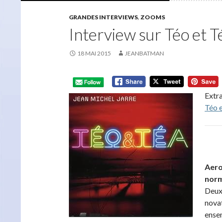
GRANDES INTERVIEWS
,
ZOOMS
Interview sur Téo et T
18 MAI 2015
JEANBATMAN
Extra
Téo 
Aero 
norm
Deux 
novat
ensem