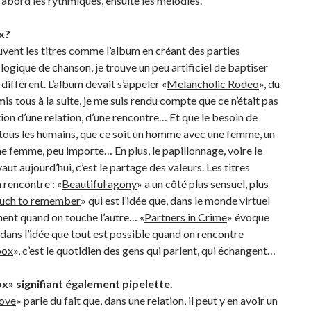
 d’abord les rythmiques, ensuite les mélodies.
x?
uvent les titres comme l’album en créant des parties
ogique de chanson, je trouve un peu artificiel de baptiser
é différent. L’album devait s’appeler «
Melancholic Rodeo
», du
mis tous à la suite, je me suis rendu compte que ce n’était pas
tion d’une relation, d’une rencontre… Et que le besoin de
 tous les humains, que ce soit un homme avec une femme, un
emme, peu importe… En plus, le papillonnage, voire le
aut aujourd’hui, c’est le partage des valeurs. Les titres
 rencontre : «
Beautiful agony
» a un côté plus sensuel, plus
uch to remember
» qui est l’idée que, dans le monde virtuel
ment quand on touche l’autre… «
Partners in Crime
» évoque
 dans l’idée que tout est possible quand on rencontre
box
», c’est le quotidien des gens qui parlent, qui échangent…
x» signifiant également pipelette.
love
» parle du fait que, dans une relation, il peut y en avoir un