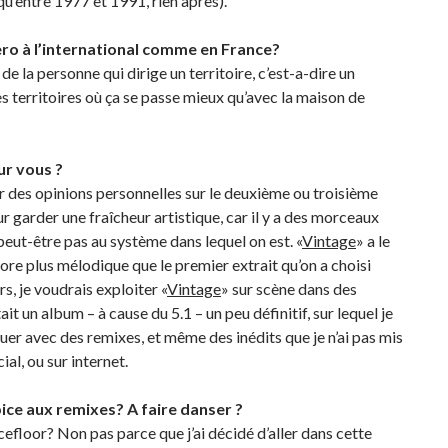
u’entre 1977 et 1991, rien après).
ero à l’international comme en France?
 la personne qui dirige un territoire, c’est-a-dire un
es territoires où ça se passe mieux qu’avec la maison de
ur vous ?
oir des opinions personnelles sur le deuxième ou troisième
ur garder une fraîcheur artistique, car il y a des morceaux
eut-être pas au système dans lequel on est. «
Vintage
» a le
ncore plus mélodique que le premier extrait qu’on a choisi
rs, je voudrais exploiter «
Vintage
» sur scène dans des
it un album – à cause du 5.1 – un peu définitif, sur lequel je
luer avec des remixes, et même des inédits que je n’ai pas mis
ial, ou sur internet.
ice aux remixes? A faire danser ?
cefloor? Non pas parce que j’ai décidé d’aller dans cette