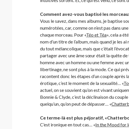
intuitives sortent. Et, ce qui est venu, ce sont
Comment avez-vous baptisé les morceau
Vous le savez, dans mes albums, je baptise so
numérotées, car, comme on n’est pas dans une l
chaque morceau. Pour «
Téo et Téa
», cela a ét
nom d’un titre de l’album, mais quand je les ai 
du tout mélancolique, mais que c’était l’évoca
partager avec une âme sœur était la quête de
homme avec un homme ou une femme avec une f
libertinage, ne sont plus à la mode. Ce qui prév
racontent donc les étapes d’un couple après la
érotique, c’est le moment de la sexualité… «
To
actuel, on se souvient qu’on est vivant unique
Bonnie & Clyde, c’est la déclinaison du couple
quelqu’un, qu’on peut de dépasser… «
Chatter
Ce terme-là est plus péjoratif, «Chatterbo
C’est ironique en tout cas… «
In the Mood for 