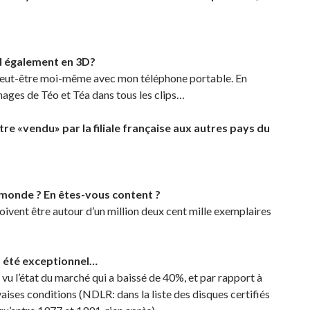
t-il également en 3D?
i peut-être moi-même avec mon téléphone portable. En
nages de Téo et Téa dans tous les clips…
re «vendu» par la filiale française aux autres pays du
e monde ? En êtes-vous content ?
doivent être autour d’un million deux cent mille exemplaires
as été exceptionnel…
, vu l’état du marché qui a baissé de 40%, et par rapport à
aises conditions (NDLR: dans la liste des disques certifiés