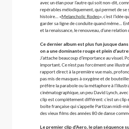
avec un élan pour l’autre qui soit non-dit, com
repérables mélodiquement, qui permet de se so
histoire… «
Melancholic Rodeo
», c’est l’idée q
garder sa ligne de conduite quand même… Enfin,
et la renaissance, le renouveau, d’une relation 
Ce dernier album est plus fun jusque dans
on a une dominante rouge et plein d’autr
J’attache beaucoup d’importance au visuel. Pou
important. Ce n’est pas forcément une illustra
rapport direct à la première vue mais, profondé
pas mis de masques à oxygène et de bouteilles 
préfère la parabole ou la métaphore à l’illustra
cinématographique, un peu David Lynch, avec
clip est complétement différent: c’est un clip e
boîte française qui s’appelle Partizan midi-m
des vieux films des années 80 de danse comm
Le premier clip d’Aero, le plan séquence su