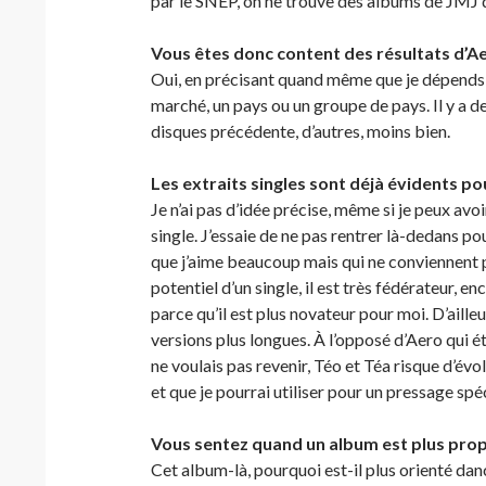
par le SNEP, on ne trouve des albums de JMJ q
Vous êtes donc content des résultats d’A
Oui, en précisant quand même que je dépends de
marché, un pays ou un groupe de pays. Il y a d
disques précédente, d’autres, moins bien.
Les extraits singles sont déjà évidents po
Je n’ai pas d’idée précise, même si je peux av
single. J’essaie de ne pas rentrer là-dedans po
que j’aime beaucoup mais qui ne conviennent p
potentiel d’un single, il est très fédérateur, e
parce qu’il est plus novateur pour moi. D’ailleu
versions plus longues. À l’opposé d’Aero qui éta
ne voulais pas revenir, Téo et Téa risque d’évo
et que je pourrai utiliser pour un pressage spéc
Vous sentez quand un album est plus prop
Cet album-là, pourquoi est-il plus orienté dan