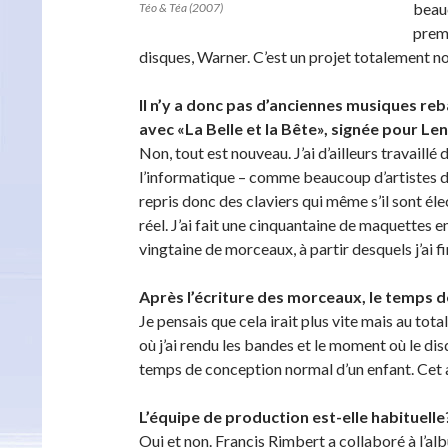
beau
Téo & Téa (2007)
prem
disques, Warner. C’est un projet totalement no
Il n’y a donc pas d’anciennes musiques re
avec «La Belle et la Bête», signée pour L
Non, tout est nouveau. J’ai d’ailleurs travail
l’informatique – comme beaucoup d’artistes dan
repris donc des claviers qui même s’il sont él
réel. J’ai fait une cinquantaine de maquettes en 
vingtaine de morceaux, à partir desquels j’ai fi
Après l’écriture des morceaux, le temps de
Je pensais que cela irait plus vite mais au tota
où j’ai rendu les bandes et le moment où le disq
temps de conception normal d’un enfant. Cet a
L’équipe de production est-elle habituell
Oui et non. Francis Rimbert a collaboré à l’a