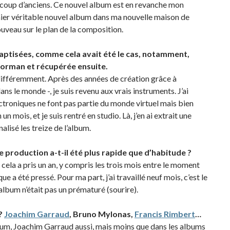
coup d’anciens. Ce nouvel album est en revanche mon
ier véritable nouvel album dans ma nouvelle maison de
uveau sur le plan de la composition.
baptisées, comme cela avait été le cas, notamment,
enorman et récupérée ensuite.
lé différemment. Après des années de création grâce à
s le monde -, je suis revenu aux vrais instruments. J’ai
ectroniques ne font pas partie du monde virtuel mais bien
un mois, et je suis rentré en studio. Là, j’en ai extrait une
nalisé les treize de l’album.
 production a-t-il été plus rapide que d’habitude ?
l cela a pris un an, y compris les trois mois entre le moment
ue a été pressé. Pour ma part, j’ai travaillé neuf mois, c’est le
lbum n’était pas un prématuré (sourire).
e?
Joachim Garraud
, Bruno Mylonas,
Francis Rimbert
…
lbum, Joachim Garraud aussi, mais moins que dans les albums