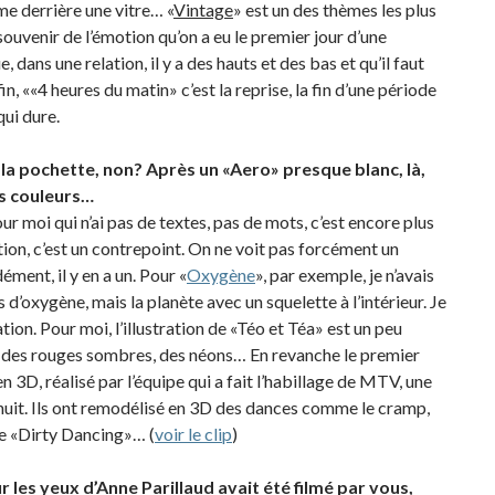
me derrière une vitre… «
Vintage
» est un des thèmes les plus
uvenir de l’émotion qu’on a eu le premier jour d’une
ue, dans une relation, il y a des hauts et des bas et qu’il faut
 ««4 heures du matin» c’est la reprise, la fin d’une période
qui dure.
 la pochette, non? Après un «Aero» presque blanc, là,
es couleurs…
r moi qui n’ai pas de textes, pas de mots, c’est encore plus
tion, c’est un contrepoint. On ne voit pas forcément un
ment, il y en a un. Pour «
Oxygène
», par exemple, je n’avais
d’oxygène, mais la planète avec un squelette à l’intérieur. Je
tion. Pour moi, l’illustration de «Téo et Téa» est un peu
 des rouges sombres, des néons… En revanche le premier
n 3D, réalisé par l’équipe qui a fait l’habillage de MTV, une
inuit. Ils ont remodélisé en 3D des dances comme le cramp,
e «Dirty Dancing»… (
voir le clip
)
r les yeux d’Anne Parillaud avait été filmé par vous,