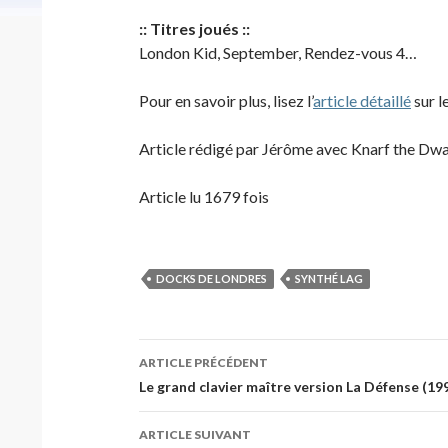
:: Titres joués ::
London Kid, September, Rendez-vous 4…
Pour en savoir plus, lisez l’
article détaillé
sur l
Article rédigé par Jérôme avec Knarf the Dwa
Article lu 1679 fois
DOCKS DE LONDRES
SYNTHÉ LAG
Navigation
ARTICLE PRÉCÉDENT
des
Le grand clavier maître version La Défense (1
articles
ARTICLE SUIVANT