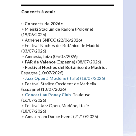
Tournée 2010
(25)
Zoolook
(23)
Promo 2019
(23)
Avant "Oxygène"
(23)
Concerts à venir
Equinoxe
(21)
Vinyle
(21)
:: Concerts de 2026 ::
Emissions 2010
(21)
Disques rares
(20)
> Miejski Stadium de Radom (Pologne)
(19/06/2026)
Synthé 70's
(20)
Album instrumental
(20)
> Athènes SNFCC (22/06/2026)
> Festival Noches del Botánico de Madrid
Claviériste
(19)
Groupe de Recherche Musicale
(18)
(03/07/2026)
France 2
(18)
Europe en concert
(17)
> Amnesia, Ibiza (05/07/2026)
>
FAR de Valence
(Espagne) (08/07/2026)
Critique
(17)
Coffret
(17)
Chronologie
(16)
>
Festival Noches del Botánico de Madrid,
Passages radio
(16)
Vidéo Jarrecast
(16)
Espagne (10/07/2026)
>
Jazz Open à Modène
(Italie) (18/07/2026)
Synthé 80's
(16)
Les concerts en Chine
(16)
> Festival Starlite Occident de Marbella
(Espagne) (13/07/2026)
Cinéma
(16)
Houston
(15)
Lyon
(15)
>
Concert au Poney Club
, Toulouse
Synthé Roland
(15)
Belgique
(15)
(16/07/2026)
> Festival Jazz Open, Modène, Italie
Récompense
(14)
Collaborations 70's
(14)
(18/07/2026)
> Amsterdam Dance Event (21/10/2026)
Astronomie
(14)
France Inter
(14)
Tournée 2025
(14)
2024
(14)
Chine
(13)