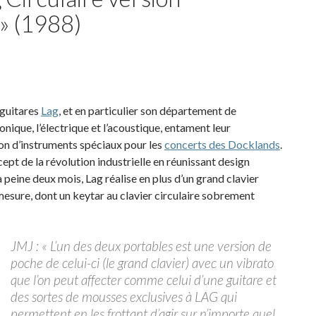
» (1988)
 guitares
Lag
, et en particulier son département de
ronique, l’électrique et l’acoustique, entament leur
on d’instruments spéciaux pour les
concerts des Docklands
.
cept de la révolution industrielle en réunissant design
peine deux mois, Lag réalise en plus d’un grand clavier
mesure, dont un keytar au clavier circulaire sobrement
JMJ : « L’un des deux portables est une version de
poche de celui-ci (le grand clavier) avec un vibrato
que l’on peut affecter comme celui d’une guitare et
des sortes de mousses exclusives à LAG qui
permettent en les frottant d’agir sur n’importe quel