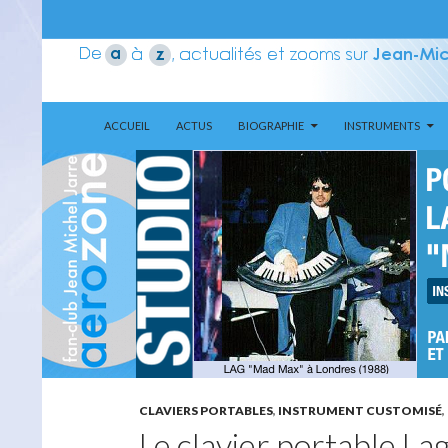
ALLER AU CONTENU
Recherche
Aerozone JMJ
ACCUEIL
ACTUS
BIOGRAPHIE
INSTRUMENTS
CLAVIERS PORTABLES
,
INSTRUMENT CUSTOMISÉ
,
Le clavier portable La