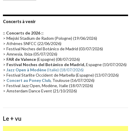
Emissions 2010
(21)
Disques rares
(20)
Synthé 70's
(20)
Album instrumental
(20)
Claviériste
(19)
Groupe de Recherche Musicale
(18)
France 2
(18)
Concerts à venir
Europe en concert
(17)
Critique
(17)
Coffret
(17)
Chronologie
(16)
:: Concerts de 2026 ::
Passages radio
(16)
Vidéo Jarrecast
(16)
Synthé 80's
(16)
> Miejski Stadium de Radom (Pologne) (19/06/2026)
> Athènes SNFCC (22/06/2026)
Les concerts en Chine
(16)
Cinéma
(16)
Houston
(15)
Lyon
(15)
> Festival Noches del Botánico de Madrid (03/07/2026)
> Amnesia, Ibiza (05/07/2026)
Synthé Roland
(15)
Belgique
(15)
Récompense
(14)
>
FAR de Valence
(Espagne) (08/07/2026)
Collaborations 70's
(14)
Astronomie
(14)
France Inter
(14)
>
Festival Noches del Botánico de Madrid,
Espagne (10/07/2026)
>
Jazz Open à Modène
(Italie) (18/07/2026)
Tournée 2025
(14)
2024
(14)
Chine
(13)
> Festival Starlite Occident de Marbella (Espagne) (13/07/2026)
>
Concert au Poney Club
, Toulouse (16/07/2026)
> Festival Jazz Open, Modène, Italie (18/07/2026)
> Amsterdam Dance Event (21/10/2026)
Le + vu