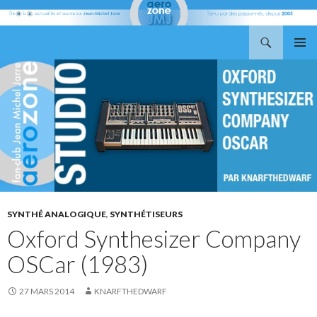
Recherche
Aerozone JMJ
ALLER
MENU
AU
PRINCI
CONTENU
SYNTHÉ ANALOGIQUE
,
SYNTHÉTISEURS
Oxford Synthesizer Company
OSCar (1983)
27 MARS 2014
KNARFTHEDWARF