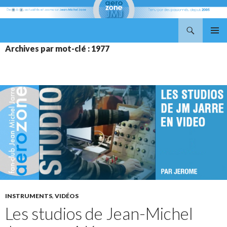
Recherche
Aerozone JMJ
ALLER
MENU
Archives par mot-clé : 1977
AU
PRINCI
CONTENU
INSTRUMENTS
,
VIDÉOS
Les studios de Jean-Michel