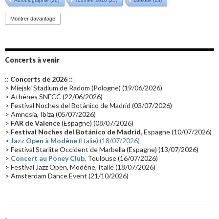
Autobiographie
(26)
Tournée 2010
(25)
Zoolook
(23)
Promo 2019
(23)
Avant "Oxygène"
(23)
Equinoxe
(21)
Vinyle
(21)
Montrer davantage
Emissions 2010
(21)
Disques rares
(20)
Synthé 70's
(20)
Album instrumental
(20)
Claviériste
(19)
Groupe de Recherche Musicale
(18)
France 2
(18)
Concerts à venir
Europe en concert
(17)
Critique
(17)
Coffret
(17)
Chronologie
(16)
:: Concerts de 2026 ::
Passages radio
(16)
Vidéo Jarrecast
(16)
Synthé 80's
(16)
> Miejski Stadium de Radom (Pologne) (19/06/2026)
> Athènes SNFCC (22/06/2026)
Les concerts en Chine
(16)
Cinéma
(16)
Houston
(15)
Lyon
(15)
> Festival Noches del Botánico de Madrid (03/07/2026)
> Amnesia, Ibiza (05/07/2026)
Synthé Roland
(15)
Belgique
(15)
Récompense
(14)
>
FAR de Valence
(Espagne) (08/07/2026)
Collaborations 70's
(14)
Astronomie
(14)
France Inter
(14)
>
Festival Noches del Botánico de Madrid,
Espagne (10/07/2026)
>
Jazz Open à Modène
(Italie) (18/07/2026)
Tournée 2025
(14)
2024
(14)
Chine
(13)
> Festival Starlite Occident de Marbella (Espagne) (13/07/2026)
>
Concert au Poney Club
, Toulouse (16/07/2026)
> Festival Jazz Open, Modène, Italie (18/07/2026)
> Amsterdam Dance Event (21/10/2026)