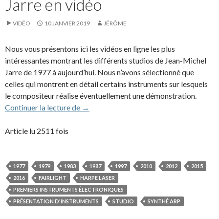
Jarre en vidéo
VIDÉO
10 JANVIER 2019
JÉRÔME
Nous vous présentons ici les vidéos en ligne les plus
intéressantes montrant les différents studios de Jean-Michel
Jarre de 1977 à aujourd’hui. Nous n’avons sélectionné que
celles qui montrent en détail certains instruments sur lesquels
le compositeur réalise éventuellement une démonstration.
Les studios de Jean-Michel Jarre en vidéo
Continuer la lecture de
→
Article lu 2511 fois
1977
1979
1983
1987
1997
2010
2012
2015
2016
FAIRLIGHT
HARPE LASER
PREMIERS INSTRUMENTS ÉLECTRONIQUES
PRÉSENTATION D'INSTRUMENTS
STUDIO
SYNTHÉ ARP