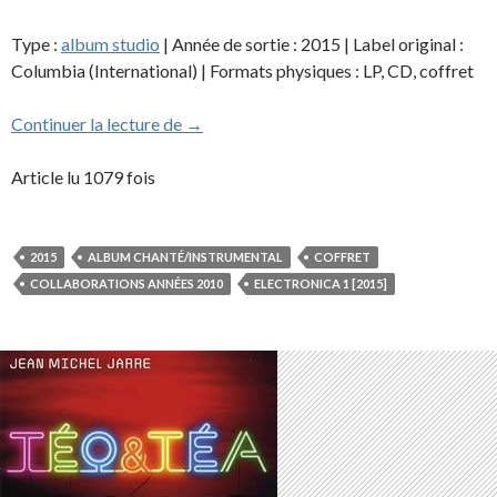
Type :
album studio
| Année de sortie : 2015 | Label original :
Columbia (International) | Formats physiques : LP, CD, coffret
Electronica 1 : the time machine
Continuer la lecture de
→
Article lu 1079 fois
2015
ALBUM CHANTÉ/INSTRUMENTAL
COFFRET
COLLABORATIONS ANNÉES 2010
ELECTRONICA 1 [2015]