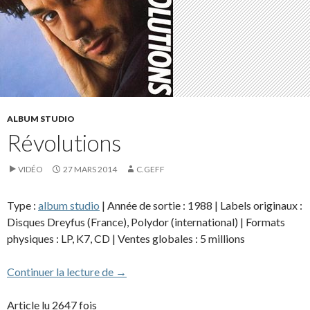
ALBUM STUDIO
Révolutions
VIDÉO
27 MARS 2014
C.GEFF
Type :
album studio
| Année de sortie : 1988 | Labels originaux :
Disques Dreyfus (France), Polydor (international) | Formats
physiques : LP, K7, CD | Ventes globales : 5 millions
Révolutions
Continuer la lecture de
→
Article lu 2647 fois