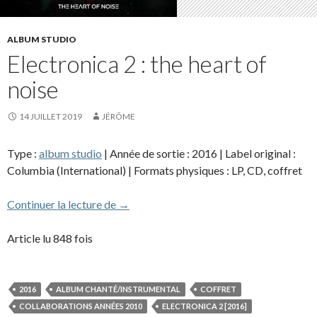
ALBUM STUDIO
Electronica 2 : the heart of
noise
14 JUILLET 2019
JÉRÔME
Type :
album studio
| Année de sortie : 2016 | Label original :
Columbia (International) | Formats physiques : LP, CD, coffret
Electronica 2 : the heart of noise
Continuer la lecture de
→
Article lu 848 fois
2016
ALBUM CHANTÉ/INSTRUMENTAL
COFFRET
COLLABORATIONS ANNÉES 2010
ELECTRONICA 2 [2016]