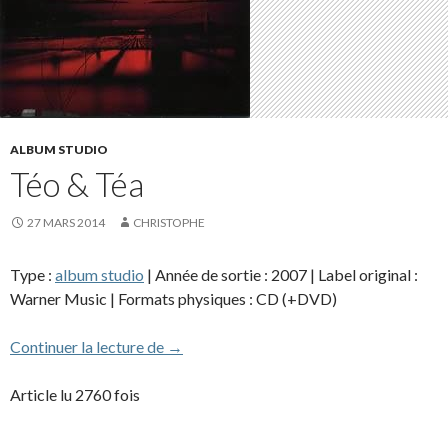
ALBUM STUDIO
Téo & Téa
27 MARS 2014
CHRISTOPHE
Type :
album studio
| Année de sortie : 2007 | Label original :
Warner Music | Formats physiques : CD (+DVD)
Téo & Téa
Continuer la lecture de
→
Article lu 2760 fois