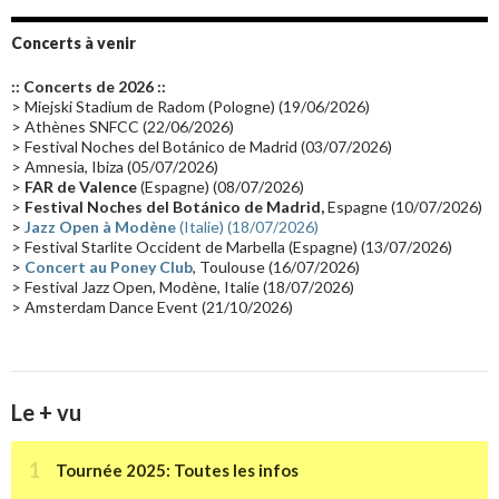
Album instrumental
(20)
Claviériste
(19)
Groupe de Recherche Musicale
(18)
France 2
(18)
Concerts à venir
Europe en concert
(17)
Critique
(17)
Coffret
(17)
Chronologie
(16)
:: Concerts de 2026 ::
Passages radio
(16)
Vidéo Jarrecast
(16)
Synthé 80's
(16)
> Miejski Stadium de Radom (Pologne) (19/06/2026)
> Athènes SNFCC (22/06/2026)
Les concerts en Chine
(16)
Cinéma
(16)
Houston
(15)
Lyon
(15)
> Festival Noches del Botánico de Madrid (03/07/2026)
> Amnesia, Ibiza (05/07/2026)
Synthé Roland
(15)
Belgique
(15)
Récompense
(14)
>
FAR de Valence
(Espagne) (08/07/2026)
Collaborations 70's
(14)
Astronomie
(14)
France Inter
(14)
>
Festival Noches del Botánico de Madrid,
Espagne (10/07/2026)
>
Jazz Open à Modène
(Italie) (18/07/2026)
Tournée 2025
(14)
2024
(14)
Chine
(13)
> Festival Starlite Occident de Marbella (Espagne) (13/07/2026)
>
Concert au Poney Club
, Toulouse (16/07/2026)
> Festival Jazz Open, Modène, Italie (18/07/2026)
> Amsterdam Dance Event (21/10/2026)
Le + vu