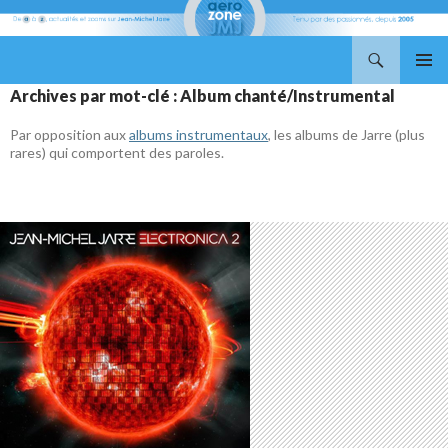
Recherche
Aerozone JMJ
ALLER
MENU
Archives par mot-clé : Album chanté/Instrumental
AU
PRINCI
CONTENU
Par opposition aux
albums instrumentaux
, les albums de Jarre (plus
rares) qui comportent des paroles.